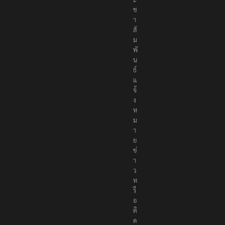
ช
า
สั
ม
พั
น
ธ์
แ
จ้
ง
ห
ม
า
ย
ข่
า
ว
ห
รื
อ
ติ
ด