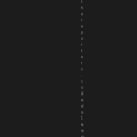
t
h
e
r
e
p
o
r
t
e
r
s
.
c
o
ติ
ด
ต่
อ
โ
ฆ
ษ
ณ