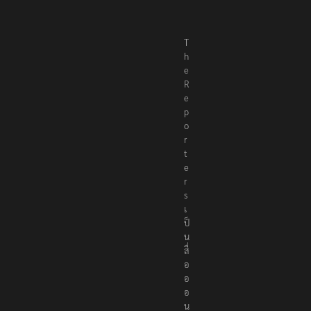
T
h
e
R
e
p
o
r
t
e
r
s
เ
ป็
น
สื่
อ
อ
อ
น