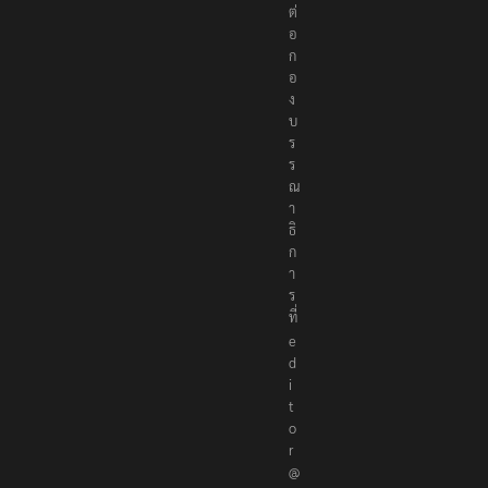
ต่
อ
ก
อ
ง
บ
ร
ร
ณ
า
ธิ
ก
า
ร
ที่
e
d
i
t
o
r
@