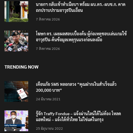
นายกฯ กลับเข้าทำเนียบฯ พร้อม ผบ.ตร.-ผบช.ก. คาด
ถกปราบปรามอาวุธปืนเถื่อน
7 สิงหาคม 2026
โฆษก ตร. เผยผลสอบเบื้องต้น ผู้ก่อเหตุชอบเล่นเกมใช้
อาวุธปืน-ค้นข้อมูลเหตุรุนแรงก่อนลงมือ
7 สิงหาคม 2026
TRENDING NOW
เตือนภัย SMS หลอกลวง “คุณฝากเงินสำเร็จแล้ว
200,000 บาท”
24 มีนาคม 2021
รู้จัก Traffy Fondue – แจ้งผ่านไลน์ได้ไม่ต้อง โหลด
แอพใหม่ – แจ้งได้ทั่วไทย ไม่ใช่แค่ในกรุง
25 มิถุนายน 2022