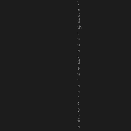
ไ
ล
น์
ที่
นำ
เ
ส
น
อ
เ
นื้
อ
ห
า
อ
ย่
า
ง
ถู
ก
ต้
อ