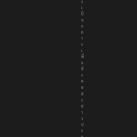
ง
เ
ป็
น
ก
ล
า
ง
เ
พื่
อ
สั
ง
ค
ม
ส่
ง
ข่
า
ว
ป
ร
ะ