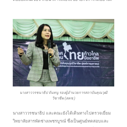
นางสาววรชนาธิป จันทนู รองผู้อำนวยการสถาบันคุณวุฒิ
วิชาชีพ (สคช.)
นางสาววรชนาธิป และคณะยังได้เดินทางไปตรวจเยี่ยม
วิทยาลัยสารพัดช่างเพชรบูรณ์ ซึ่งเป็นศูนย์ทดสอบและ