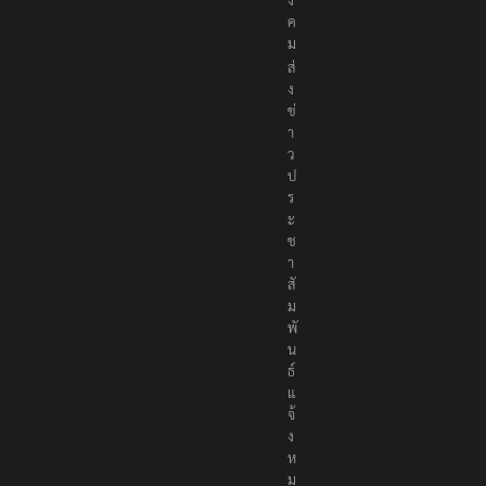
ค
ม
ส่
ง
ข่
า
ว
ป
ร
ะ
ช
า
สั
ม
พั
น
ธ์
แ
จ้
ง
ห
ม