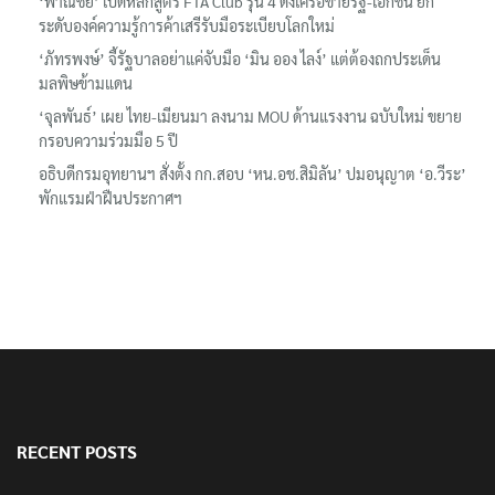
‘พาณิชย์’ เปิดหลักสูตร FTA Club รุ่น 4 ดึงเครือข่ายรัฐ-เอกชน ยก
ระดับองค์ความรู้การค้าเสรีรับมือระเบียบโลกใหม่
‘ภัทรพงษ์’ จี้รัฐบาลอย่าแค่จับมือ ‘มิน ออง ไลง์’ แต่ต้องถกประเด็น
มลพิษข้ามแดน
‘จุลพันธ์’ เผย ไทย-เมียนมา ลงนาม MOU ด้านแรงงาน ฉบับใหม่ ขยาย
กรอบความร่วมมือ 5 ปี
อธิบดีกรมอุทยานฯ​ สั่งตั้ง กก.สอบ ‘หน.อช.สิมิลัน’ ปมอนุญาต ‘อ.วีระ’
พักแรมฝ่าฝืนประกาศฯ
RECENT POSTS