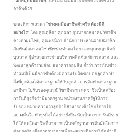
“ปักหมุดมืออาชีพ”
และมีป้ายมืออาชีพติดตัวของคนใน
อาชีพด้วย
ขณะที่การเสวนา
“ช่างผมมืออาชีพตัวจริง ต้องมีดี
อย่างไร”
โดยคุณดุสิตา ศุภผลา อุปนายกสมาคมวิชาชีพ
ช่างทำผมไทย, คุณพรนิภา ดำน้อย ประธานฝ่ายสมาชิก
สัมพันธ์สมาคมวิชาชีพช่างทำผมไทย และคุณชญานิตย์
บุนนาค ผู้อำนวยการฝ่ายบริหารผลิตภัณฑ์การตลาด และ
พัฒนาลูกค้ารายย่อย ธนาคารออมสิน ย้ำว่า การเป็นช่าง
ทำผมที่เป็นมืออาชีพต้องมีความรับผิดชอบต่อลูกค้า ทำ
สิ่งที่ถูกต้องได้มาตรฐานให้กับลูกค้า การจัดทำมาตรฐาน
อาชีพฯ ใบรับรองคุณวุฒิวิชาชีพจาก สคช. ซึ่งเป็นเครื่อง
การันตีธุรกิจว่ามีมาตรฐาน หน่วยงานภาครัฐให้การ
รับรอง หมายความว่าลูกค้าก็สามารถเข้าใช้บริการได้
อย่างมั่นใจ ทำธุรกิจได้อย่างยั่งยืน นับเป็นการการันตีราย
ได้ให้คนในอาชีพที่สามารถเป็นหลักฐานการยืนยันในการ
ต่อยอดสินเชื่อจากธนาคารเพื่อจะขยายกิจการได้อย่างดี