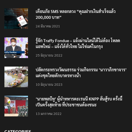
เตือนภัย SMS หลอกลวง “คุณฝากเงินสำเร็จแล้ว
200,000 บาท”
24 มีนาคม 2021
รู้จัก Traffy Fondue – แจ้งผ่านไลน์ได้ไม่ต้อง โหลด
แอพใหม่ – แจ้งได้ทั่วไทย ไม่ใช่แค่ในกรุง
25 มิถุนายน 2022
ปลัดกระทรวงวัฒนธรรม ร่วมกิจกรรม ‘นาวาภิกขาจาร’
แต่งชุดไทยตักบาตรทางน้ำ
10 มิถุนายน 2023
‘นายพลบีทู’ ผู้นำทหารคะเรนนี KNPP ลั่นสู้รบ ครั้งนี้
เป็นครั้งสุดท้าย ที่ประชาชนต้องชนะ
13 มกราคม 2022
CATEGORIES