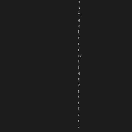
า
ร
ที่
e
d
i
t
o
r
@
t
h
e
r
e
p
o
r
t
e
r
s
.