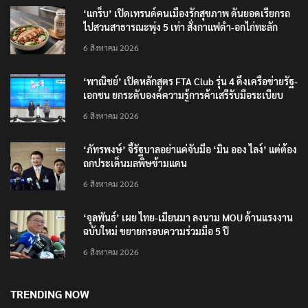
‘แกร็บ’ เปิดเทรนด์คนเมืองรักสุขภาพ ดันยอดเรียกรถ
ไปสวนสาธารณะพุ่ง 5 เท่า สั่งกาแฟดำ-อกไก่ทะลัก
6 สิงหาคม 2026
‘พาณิชย์’ เปิดหลักสูตร FTA Club รุ่น 4 ดึงเครือข่ายรัฐ-
เอกชน ยกระดับองค์ความรู้การค้าเสรีรับมือระเบียบ
โลกใหม่
6 สิงหาคม 2026
‘ภัทรพงษ์’ จี้รัฐบาลอย่าแค่จับมือ ‘มิน ออง ไลง์’ แต่ต้อง
ถกประเด็นมลพิษข้ามแดน
6 สิงหาคม 2026
‘จุลพันธ์’ เผย ไทย-เมียนมา ลงนาม MOU ด้านแรงงาน
ฉบับใหม่ ขยายกรอบความร่วมมือ 5 ปี
6 สิงหาคม 2026
TRENDING NOW