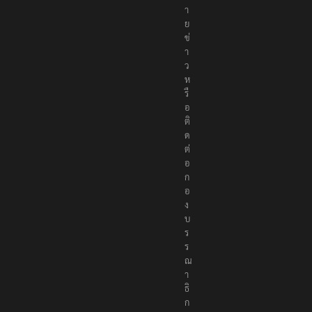
า
ย
ข่
า
ว
ห
รื
อ
ติ
ด
ต่
อ
ก
อ
ง
บ
ร
ร
ณ
า
ธิ
ก