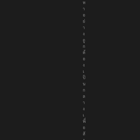
ห
า
อ
ย่
า
ง
ถู
ก
ต้
อ
ง
เ
ป็
น
ก
ล
า
ง
เ
พื่
อ
สั
ง