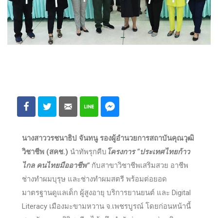
นางสาววรชนาธิป จันทนู รองผู้อำนวยการสถาบันคุณวุฒิ
วิชาชีพ (สคช.)
นำทัพรุกคืบ
โครงการ “ประเทศไทยก้าว
ไกล คนไทยมืออาชีพ”
กับสาขาวิชาชีพเสริมสวย อาชีพ
ช่างทำผมบุรุษ และช่างทำผมสตรี พร้อมต่อยอด
มาตรฐานดูแลเด็ก ผู้สูงอายุ บริการยานยนต์ และ Digital
Literacy เมืองมะขามหวาน จ.เพชรบูรณ์ โดยก่อนหน้านี้