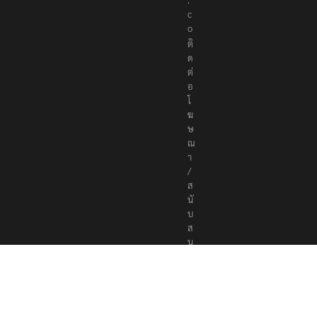
c
o
ติ
ด
ต่
อ
โ
ฆ
ษ
ณ
า
/
ส
นั
บ
ส
นุ
น
a
d
v
e