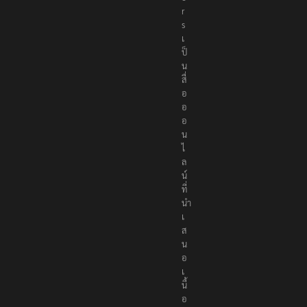
r
s
เ
ป็
น
สื่
อ
อ
อ
น
ไ
ล
น์
ที่
นำ
เ
ส
น
อ
เ
นื้
อ