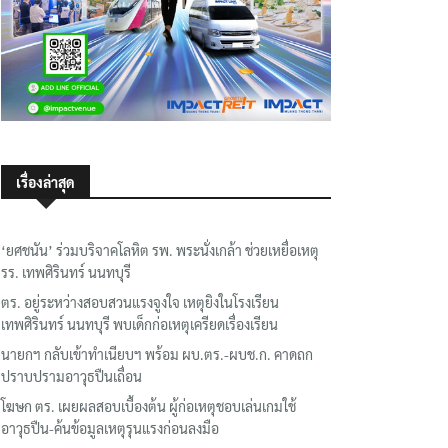
เรื่องล่าสุด
‘ยศชนัน’ ร่วมบริจาคโลหิต รพ. พระนั่งเกล้า ช่วยเหยื่อเหตุ
รร. เทพศิรินทร์ นนทบุรี
ตร. อยู่ระหว่างสอบสวนแรงจูงใจ เหตุยิงในโรงเรียน
เทพศิรินทร์ นนทบุรี พบเด็กก่อเหตุเครียดเรื่องเรียน
นายกฯ กลับเข้าทำเนียบฯ พร้อม ผบ.ตร.-ผบช.ก. คาดถก
ปราบปรามอาวุธปืนเถื่อน
โฆษก ตร. เผยผลสอบเบื้องต้น ผู้ก่อเหตุชอบเล่นเกมใช้
อาวุธปืน-ค้นข้อมูลเหตุรุนแรงก่อนลงมือ