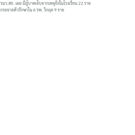
รมว.สธ. เผย มีผู้บาดเจ็บจากเหตุยิงในโรงเรียน 22 ราย
กระจายตัวรักษาใน 6 รพ. วิกฤต 9 ราย