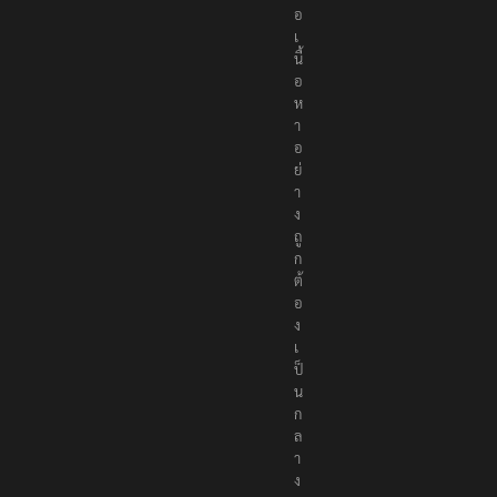
อ
เ
นื้
อ
ห
า
อ
ย่
า
ง
ถู
ก
ต้
อ
ง
เ
ป็
น
ก
ล
า
ง