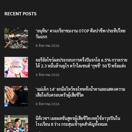
RECENT POSTS
‘อนุทิน’ ควงภริยาชมงาน OTOP ศิลปาชีพ ประทีปไทย
วันแรก
8 สิงหาคม 2026
ลอรีอัลโชว์ผลประกอบการครึ่งปีแรกโต 6.5% กวาดราย
ได้ 2.3 หมื่นล้านยูโร คว้าไลเซนส์ ‘กุชชี่’ 50 ปี พร้อมส่ง
4 แบรนด์ใหม่บุกตลาดไทย
8 สิงหาคม 2026
‘แม่เด็ก 14’ ยกมือไหว้ขอโทษทั้งน้ำตาและแสดงความ
เสียใจกับครอบครัวผู้เสียชีวิต
8 สิงหาคม 2026
นิติเวชฯ เผยผลชันสูตรผู้เสียชีวิตเหตุใช้อาวุธปืนใน
โรงเรียน 8 ร่าง กระสุนเข้าจุดสำคัญทั้งหมด