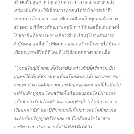
สร้างเสริมสุขภาพ (สสส.) กล่าวว่า ว่า สสส. พยายามส่ง
เสริม เพิ่มทักษะให้เด็กพิการทุกคนได้รับโอกาสเข้าถึง
ระบบการศึกษาอย่างเท่าเทียมเหมือนเด็กทุกคน ด้วยการ
สร้างความรู้ที่ตรงศักยภาพคนพิการ ให้มองเห็นเส้นทางที่
ใช่สู่อาชีพที่ชอบ เพราะเชื่อว่าสิ่งที่เรียนรู้ไปจะสามารถ
ทำให้คนกลุ่มนี้นำไปพัฒนาต่อยอดสร้างเป็นรายได้มั่นคง
เพื่อคุณภาพชีวิตที่ดีโดยที่ไม่รู้สึกแตกต่างจากคนอื่น
“โจทย์ใหญ่ที่ สสส. ตั้งใจทำคือ สร้างศักดิ์ศรีความเป็น
มนุษย์ให้เด็กที่พิการเท่าเทียมในสังคม แม้ร่างกายของเขา
จะแตกต่าง แต่ศักยภาพและทักษะของคนกลุ่มนี้ล้ำเลิศไม่
แพ้กับเด็กทุกคน โดยสร้างพื้นที่ชุมชนออนไลน์ผ่านเพจ
“เด็กพิการเรียนไหนดี” และกลุ่มเฟซบุ๊ก “เด็กพิการอยาก
เรียนมหา’ลัย” และปีที่ผ่านมามีเด็กพิการสนใจศึกษาต่อ
ระดับชั้นปริญญาตรีร้อยละ 76 ที่เหลือสนใจวิชาสาย
อาชีพ ปวช.-ปวส. มากขึ้น”
นางภรณี กล่าว