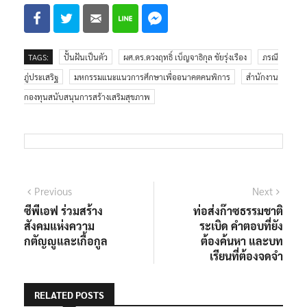
TAGS:
ปั้นฝันเป็นตัว
ผศ.ดร.ดวงฤทธิ์ เบ็ญจาธิกุล ชัยรุ่งเรือง
ภรณี
ภู่ประเสริฐ
มหกรรมแนะแนวการศึกษาเพื่ออนาคตคนพิการ
สำนักงาน
กองทุนสนับสนุนการสร้างเสริมสุขภาพ
Previous
Next
ซีพีเอฟ ร่วมสร้าง
ท่อส่งก๊าซธรรมชาติ
สังคมแห่งความ
ระเบิด คำตอบที่ยัง
กตัญญูและเกื้อกูล
ต้องค้นหา และบท
เรียนที่ต้องจดจำ
RELATED POSTS