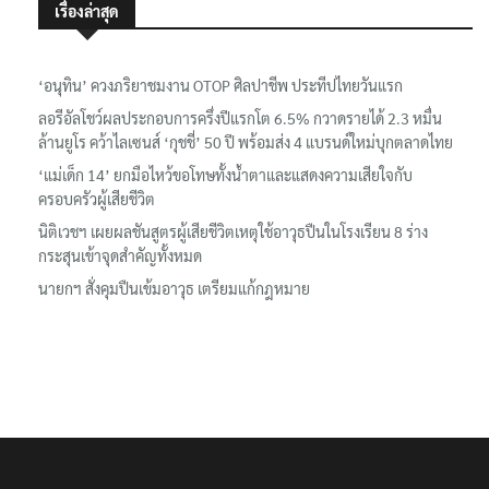
เรื่องล่าสุด
‘อนุทิน’ ควงภริยาชมงาน OTOP ศิลปาชีพ ประทีปไทยวันแรก
ลอรีอัลโชว์ผลประกอบการครึ่งปีแรกโต 6.5% กวาดรายได้ 2.3 หมื่น
ล้านยูโร คว้าไลเซนส์ ‘กุชชี่’ 50 ปี พร้อมส่ง 4 แบรนด์ใหม่บุกตลาดไทย
‘แม่เด็ก 14’ ยกมือไหว้ขอโทษทั้งน้ำตาและแสดงความเสียใจกับ
ครอบครัวผู้เสียชีวิต
นิติเวชฯ เผยผลชันสูตรผู้เสียชีวิตเหตุใช้อาวุธปืนในโรงเรียน 8 ร่าง
กระสุนเข้าจุดสำคัญทั้งหมด
นายกฯ สั่งคุมปืนเข้มอาวุธ เตรียมแก้กฎหมาย