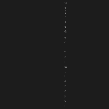
ณ
า
ธิ
ก
า
ร
ที่
e
d
i
t
o
r
@
t
h
e
r
e
p
o
r