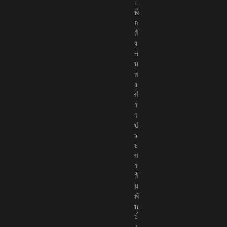
เ
พื่
อ
สั
ง
ค
ม
ส่
ง
ข่
า
ว
ป
ร
ะ
ช
า
สั
ม
พั
น
ธ์
แ