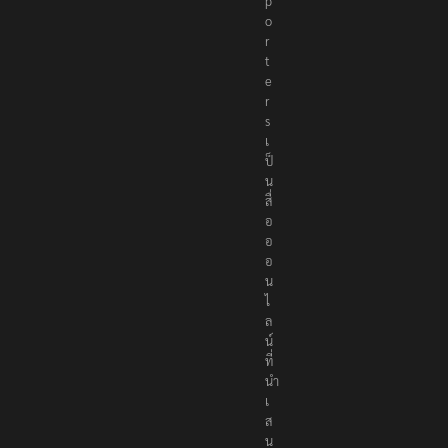
p
o
r
t
e
r
s
เ
ป็
น
สื่
อ
อ
อ
น
ไ
ล
น์
ที่
นำ
เ
ส
น