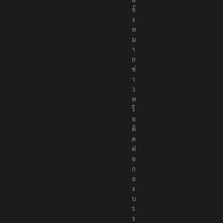
จ้
ง
ห
ม
า
ย
ข่
า
ว
ห
รื
อ
ติ
ด
ต่
อ
ก
อ
ง
บ
ร
ร