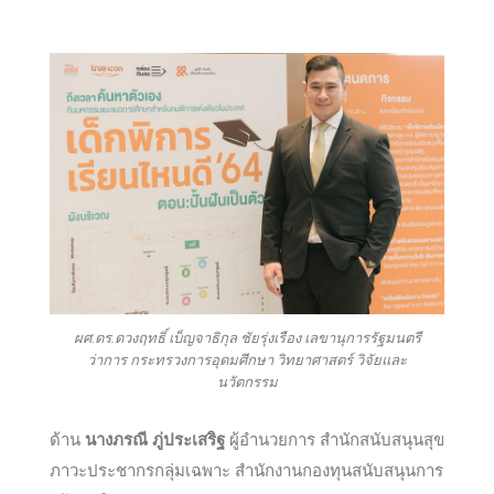
ผศ.ดร.ดวงฤทธิ์ เบ็ญจาธิกุล ชัยรุ่งเรือง เลขานุการรัฐมนตรี
ว่าการ กระทรวงการอุดมศึกษา วิทยาศาสตร์ วิจัยและ
นวัตกรรม
ด้าน
นางภรณี
ภู่ประเสริฐ
ผู้อำนวยการ สำนักสนับสนุนสุข
ภาวะประชากรกลุ่มเฉพาะ สำนักงานกองทุนสนับสนุนการ