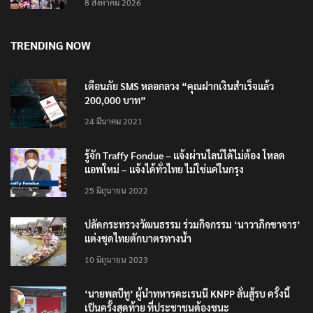
8 สิงหาคม 2026
TRENDING NOW
เตือนภัย SMS หลอกลวง “คุณฝากเงินสำเร็จแล้ว
200,000 บาท”
24 มีนาคม 2021
รู้จัก Traffy Fondue – แจ้งผ่านไลน์ได้ไม่ต้อง โหลด
แอพใหม่ – แจ้งได้ทั่วไทย ไม่ใช่แค่ในกรุง
25 มิถุนายน 2022
ปลัดกระทรวงวัฒนธรรม ร่วมกิจกรรม ‘นาวาภิกขาจาร’
แต่งชุดไทยตักบาตรทางน้ำ
10 มิถุนายน 2023
‘นายพลบีทู’ ผู้นำทหารคะเรนนี KNPP ลั่นสู้รบ ครั้งนี้
เป็นครั้งสุดท้าย ที่ประชาชนต้องชนะ