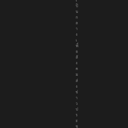
ป็
น
ก
ล
า
ง
เ
พื่
อ
สั
ง
ค
ม
ส่
ง
ข่
า
ว
ป
ร
ะ
ช