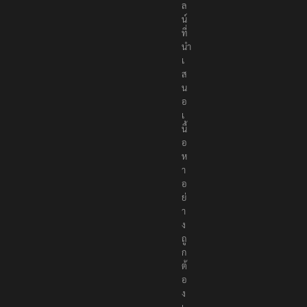
ล
น์
ที่
นำ
เ
ส
น
อ
เ
นื้
อ
ห
า
อ
ย่
า
ง
ถู
ก
ต้
อ
ง
เ