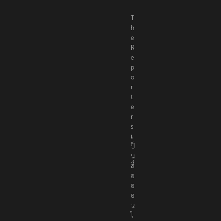
T
h
e
R
e
p
o
r
t
e
r
s
เ
ป็
น
สื่
อ
อ
อ
น
ไ