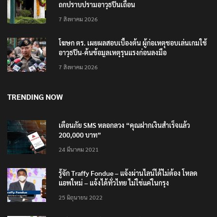
ถกปราบปรามอาวุธปืนเถื่อน
7 สิงหาคม 2026
โฆษก ตร. เผยผลสอบเบื้องต้น ผู้ก่อเหตุชอบเล่นเกมใช้
อาวุธปืน-ค้นข้อมูลเหตุรุนแรงก่อนลงมือ
7 สิงหาคม 2026
TRENDING NOW
เตือนภัย SMS หลอกลวง “คุณฝากเงินสำเร็จแล้ว
200,000 บาท”
24 มีนาคม 2021
รู้จัก Traffy Fondue – แจ้งผ่านไลน์ได้ไม่ต้อง โหลด
แอพใหม่ – แจ้งได้ทั่วไทย ไม่ใช่แค่ในกรุง
25 มิถุนายน 2022