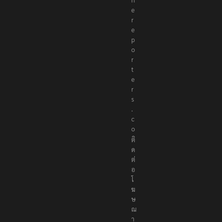
e
r
e
p
o
r
t
e
r
s
.
c
o
ติ
ด
ต่
อ
โ
ฆ
ษ
ณ
า