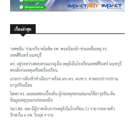
เรื่องล่าสุด
‘ยศชนัน’ ร่วมบริจาคโลหิต รพ. พระนั่งเกล้า ช่วยเหยื่อเหตุ รร.
เทพศิรินทร์ นนทบุรี
ตร. อยู่ระหว่างสอบสวนแรงจูงใจ เหตุยิงในโรงเรียนเทพศิรินทร์ นนทบุรี
พบเด็กก่อเหตุเครียดเรื่องเรียน
นายกฯ กลับเข้าทำเนียบฯ พร้อม ผบ.ตร.-ผบช.ก. คาดถกปราบปราม
อาวุธปืนเถื่อน
โฆษก ตร. เผยผลสอบเบื้องต้น ผู้ก่อเหตุชอบเล่นเกมใช้อาวุธปืน-ค้น
ข้อมูลเหตุรุนแรงก่อนลงมือ
รมว.สธ. เผย มีผู้บาดเจ็บจากเหตุยิงในโรงเรียน 22 ราย กระจายตัว
รักษาใน 6 รพ. วิกฤต 9 ราย