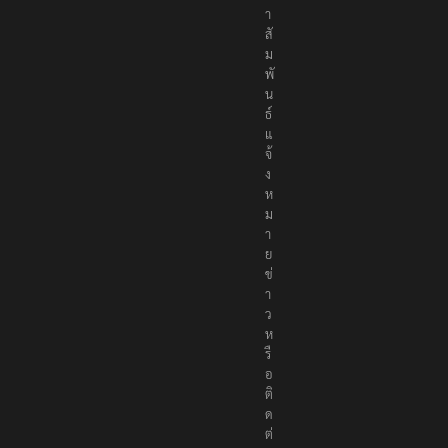
า
สั
ม
พั
น
ธ์
แ
จ้
ง
ห
ม
า
ย
ข่
า
ว
ห
รื
อ
ติ
ด
ต่