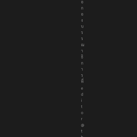
อ
ก
อ
ง
บ
ร
ร
ณ
า
ธิ
ก
า
ร
ที่
e
d
i
t
o
r
@
t
h