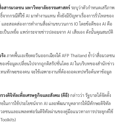
ื่อสารมวลชน มหาวิทยาลัยธรรมศาสตร์
ระบุว่าตัวกำหนดเสรีภาพ
ิทธิ์จากกรณีที่ใช้ AI มาทำงานแทน ทั้งยังมีปัญหาเรื่องการรั่วไหลของ
ซอร์ และสอดส่องการทำงานสื่อผ่านขบวนการ IO โดยข้อดีของ AI คือ
จจะเป็นเหยื่อ แพร่กระจายข่าวปลอมจาก AI เสียเอง ดังนั้นคุณสมบัติ
ริง
ภาคพื้นเอเชียตะวันออกเฉียงใต้ AFP Thailand ย้ำว่าสื่อมวลชน
ศของข้อมูลเปลี่ยนไปจากถูกดิสรัปชั่นโดย AI ในบริบทของสำนักข่าว
ทดแทนทักษะของคน จะใช้เฉพาะงานที่ต้องถอดเทปหรือค้นหาข้อมูล
งดิจิทัลเพื่อเศรษฐกิจและสังคม (ดีอี)
กล่าวว่า รัฐบาลได้จัดตั้ง
ยในการใช้ประโยชน์จาก AI และพัฒนาบุคลากรให้มีทักษะดิจิทัล
อมวลชนและแพลตฟอร์มดิจิทัลผ่านของคู่มือแนวทางการประยุกต์ใช้
Toolkits)