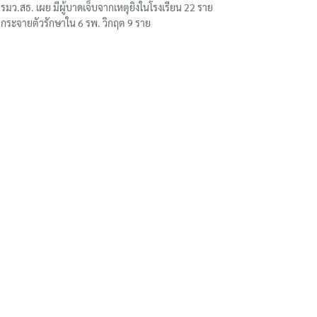
รมว.สธ. เผย มีผู้บาดเจ็บจากเหตุยิงในโรงเรียน 22 ราย
กระจายตัวรักษาใน 6 รพ. วิกฤต 9 ราย