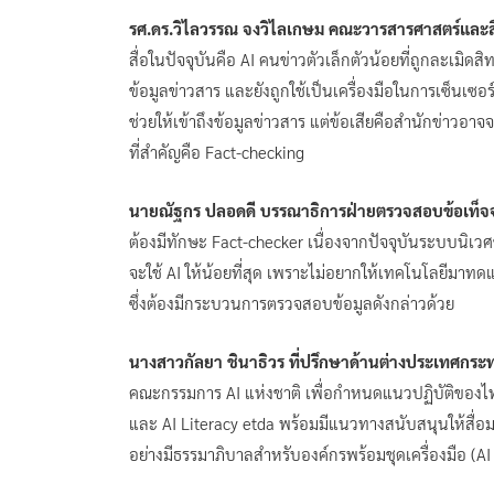
รศ.ดร.วิไลวรรณ จงวิไลเกษม คณะวารสารศาสตร์และส
สื่อในปัจจุบันคือ AI คนข่าวตัวเล็กตัวน้อยที่ถูกละเมิดส
ข้อมูลข่าวสาร และยังถูกใช้เป็นเครื่องมือในการเซ็นเ
ช่วยให้เข้าถึงข้อมูลข่าวสาร แต่ข้อเสียคือสำนักข่าวอา
ที่สำคัญคือ Fact-checking
นายณัฐกร ปลอดดี บรรณาธิการฝ่ายตรวจสอบข้อเท็จจ
ต้องมีทักษะ Fact-checker เนื่องจากปัจจุบันระบบนิเว
จะใช้ AI ให้น้อยที่สุด เพราะไม่อยากให้เทคโนโลยีมา
ซึ่งต้องมีกระบวนการตรวจสอบข้อมูลดังกล่าวด้วย
นางสาวกัลยา ชินาธิวร ที่ปรึกษาด้านต่างประเทศกระทรว
คณะกรรมการ AI แห่งชาติ เพื่อกำหนดแนวปฏิบัติของไท
และ AI Literacy etda พร้อมมีแนวทางสนับสนุนให้สื่
อย่างมีธรรมาภิบาลสำหรับองค์กรพร้อมชุดเครื่องมือ (AI 