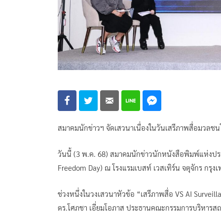
สมาคมนักข่าวฯ จัดเสวนาเนื่องในวันเสรีภาพสื่อมวล
วันนี้ (3 พ.ค. 68) สมาคมนักข่าวนักหนังสือพิมพ์แห่
Freedom Day) ณ โรงแรมเบสท์ เวสเทิร์น จตุจักร กรุ
ช่วงหนึ่งในวงเสวนาหัวข้อ “เสรีภาพสื่อ VS AI Surv
ดร.โศภชา เอี่ยมโอภาส ประธานคณะกรรมการบริหารสถา