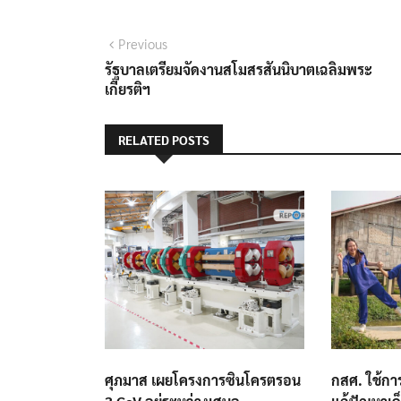
แนะแนว
Previous
Previous
post:
รัฐบาล​เตรียมจัดงานสโมสรสันนิบาตเฉลิมพระ
เรื่อง
เกียรติฯ
RELATED POSTS
ศุภมาส เผยโครงการซินโครตรอน
กสศ. ใช้กา