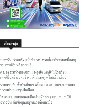
เรื่องล่าสุด
‘ยศชนัน’ ร่วมบริจาคโลหิต รพ. พระนั่งเกล้า ช่วยเหยื่อเหตุ
รร. เทพศิรินทร์ นนทบุรี
ตร. อยู่ระหว่างสอบสวนแรงจูงใจ เหตุยิงในโรงเรียน
เทพศิรินทร์ นนทบุรี พบเด็กก่อเหตุเครียดเรื่องเรียน
นายกฯ กลับเข้าทำเนียบฯ พร้อม ผบ.ตร.-ผบช.ก. คาดถก
ปราบปรามอาวุธปืนเถื่อน
โฆษก ตร. เผยผลสอบเบื้องต้น ผู้ก่อเหตุชอบเล่นเกมใช้
อาวุธปืน-ค้นข้อมูลเหตุรุนแรงก่อนลงมือ