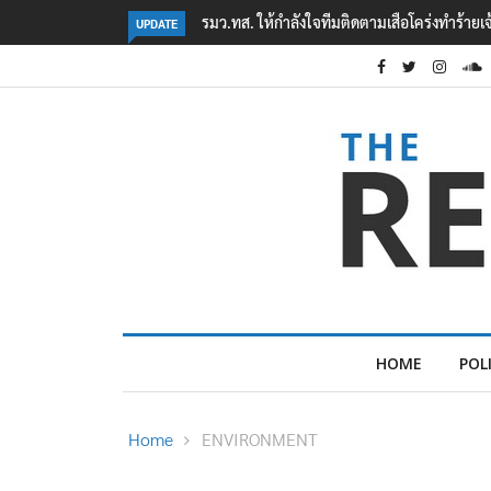
งทำร้ายเจ้าหน้าที่เขตฯห้วยขาแข้ง
‘ภาคประชาสังคม’ รวมตัวคัดค้าน ‘มิน ออง ไลง์’
UPDATE
ต้อนรับอาชญากร’
HOME
POL
Home
ENVIRONMENT