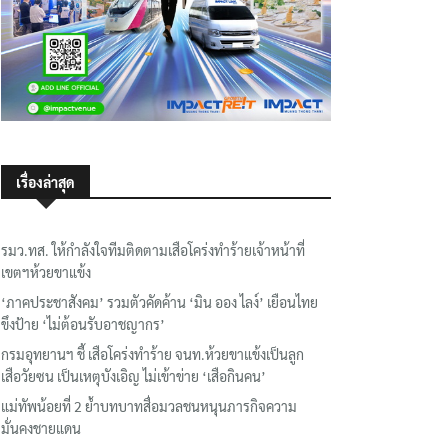
เรื่องล่าสุด
รมว.ทส. ให้กำลังใจทีมติดตามเสือโคร่งทำร้ายเจ้าหน้าที่
เขตฯห้วยขาแข้ง
‘ภาคประชาสังคม’ รวมตัวคัดค้าน ‘มิน ออง ไลง์’ เยือนไทย
ขึงป้าย ‘ไม่ต้อนรับอาชญากร’
กรมอุทยานฯ ชี้ เสือโคร่งทำร้าย จนท.ห้วยขาแข้งเป็นลูก
เสือวัยซน เป็นเหตุบังเอิญ ไม่เข้าข่าย ‘เสือกินคน’
แม่ทัพน้อยที่ 2 ย้ำบทบาทสื่อมวลชนหนุนภารกิจความ
มั่นคงชายแดน