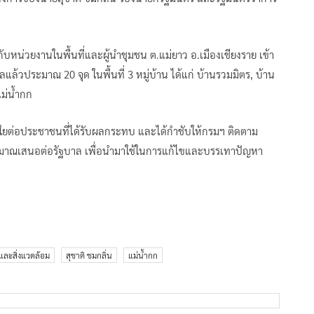
ับหน่วยงานในพื้นที่และผู้นำชุมชน ต.แม่ยาว อ.เมืองเชียงราย เข้า
ล้วประมาณ 20 จุด ในพื้นที่ 3 หมู่บ้าน ได้แก่ บ้านรวมมิตร, บ้าน
ม่น้ำกก
งใยต่อประชาชนที่ได้รับผลกระทบ และได้กำชับให้กรมฯ ติดตาม
ระมาณเสนอต่อรัฐบาล เพื่อนำมาใช้ในการแก้ไขและบรรเทาปัญหา
ละสิ่งแวดล้อม
สุชาติ ชมกลิ่น
แม่น้ำกก