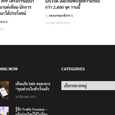
ก PPP โครงการผันน้ำ
GISTDA เผยไทยพบจุดความร้อน
ีมานด์เทียม-นักการ
กว่า 2,600 จุด วานนี้
บเหมาได้ประโยชน์
By
กองบรรณาธิการ 1
การ 1
14 กุมภาพันธ์ 2023
022
DING NOW
CATEGORIES
เตือนภัย SMS หลอกลวง
Categories
“คุณฝากเงินสำเร็จแล้ว
200,000 บาท”
24 มีนาคม 2021
รู้จัก Traffy Fondue –
แจ้งผ่านไลน์ได้ไม่ต้อง