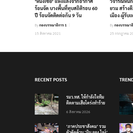
‘หนิงเซี่ย’ แห้งแล้งจากอากาศ
วิจารณ์หนั
ร้อนจัด บางพื้นที่ทุบสถิติรอบ 60
ยวม สร้างด
ปี ร้อนจัดติดต่อกัน 9 วัน
เมือง-ผู้รั
By
กองบรรณาธิการ 1
By
กองบรรณาธิ
15 สิงหาคม 2021
25 กรกฎาคม 2
RECENT POSTS
TREN
รมว.ทส. ให้กำลังใจทีม
ติดตามเสือโคร่งทำร้าย
เจ้าหน้าที่เขตฯห้วยขาแข้ง
6 สิงหาคม 2026
‘ภาคประชาสังคม’ รวม
ตัวคัดค้าน ‘มิน ออง ไลง์’