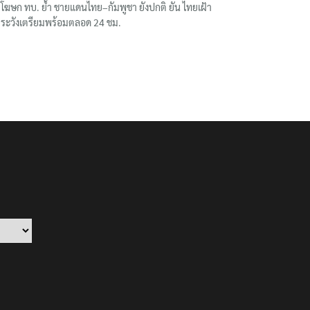
โฆษก ทบ. ย้ำ ชายแดนไทย–กัมพูชา ยังปกติ ยัน ไทยเฝ้า
ระวังเตรียมพร้อมตลอด 24 ชม.