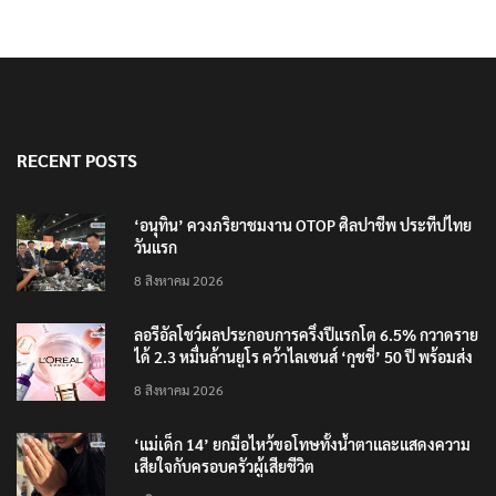
RECENT POSTS
‘อนุทิน’ ควงภริยาชมงาน OTOP ศิลปาชีพ ประทีปไทย
วันแรก
8 สิงหาคม 2026
ลอรีอัลโชว์ผลประกอบการครึ่งปีแรกโต 6.5% กวาดราย
ได้ 2.3 หมื่นล้านยูโร คว้าไลเซนส์ ‘กุชชี่’ 50 ปี พร้อมส่ง
4 แบรนด์ใหม่บุกตลาดไทย
8 สิงหาคม 2026
‘แม่เด็ก 14’ ยกมือไหว้ขอโทษทั้งน้ำตาและแสดงความ
เสียใจกับครอบครัวผู้เสียชีวิต