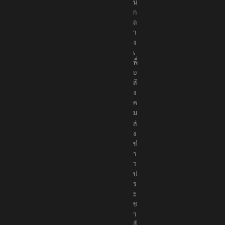
น
ก
ล
า
ง
เ
พื่
อ
สั
ง
ค
ม
ส่
ง
ข่
า
ว
ป
ร
ะ
ช
า
สั