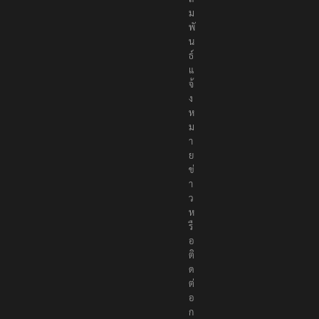
ม
พั
น
ธ์
แ
จ้
ง
ห
ม
า
ย
ข่
า
ว
ห
รื
อ
ติ
ด
ต่
อ
ก