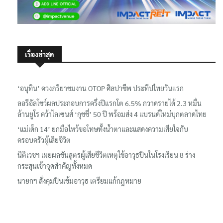
เรื่องล่าสุด
‘อนุทิน’ ควงภริยาชมงาน OTOP ศิลปาชีพ ประทีปไทยวันแรก
ลอรีอัลโชว์ผลประกอบการครึ่งปีแรกโต 6.5% กวาดรายได้ 2.3 หมื่น
ล้านยูโร คว้าไลเซนส์ ‘กุชชี่’ 50 ปี พร้อมส่ง 4 แบรนด์ใหม่บุกตลาดไทย
‘แม่เด็ก 14’ ยกมือไหว้ขอโทษทั้งน้ำตาและแสดงความเสียใจกับ
ครอบครัวผู้เสียชีวิต
นิติเวชฯ เผยผลชันสูตรผู้เสียชีวิตเหตุใช้อาวุธปืนในโรงเรียน 8 ร่าง
กระสุนเข้าจุดสำคัญทั้งหมด
นายกฯ สั่งคุมปืนเข้มอาวุธ เตรียมแก้กฎหมาย