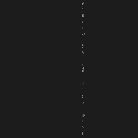
อ
ง
บ
ร
ร
ณ
า
ธิ
ก
า
ร
ที่
e
d
i
t
o
r
@
t
h
e