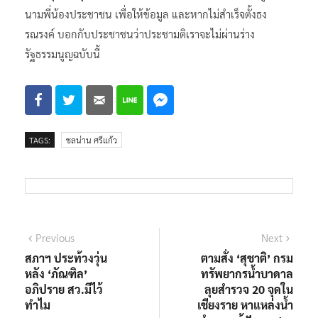
นามพี่น้องประชาชน เพื่อให้ข้อมูล และหากไม่สำเร็จตั้งธง
รณรงค์ บอกกับประชาชนว่าประชามติเราจะไม่ผ่านร่าง
รัฐธรรมนูญฉบับนี้
TAGS:
ชลน่าน ศรีแก้ว
แนะแนว
Previous
Next
Previous
Next
post:
post:
สภาฯ ประท้วงวุ่น
ตามสั่ง ‘สุชาติ’ กรม
เรื่อง
หลัง ‘ภัณฑิล’
ทรัพยากรน้ำบาดาล
อภิปราย สว.มีไว้
ลุยสำรวจ 20 จุดใน
ทำไม
เชียงราย หาแหล่งน้ำ