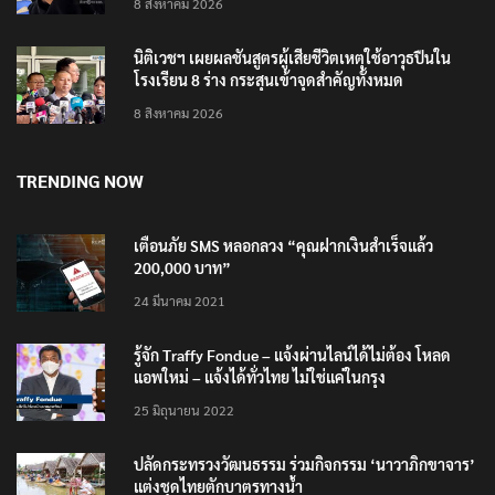
8 สิงหาคม 2026
นิติเวชฯ เผยผลชันสูตรผู้เสียชีวิตเหตุใช้อาวุธปืนใน
โรงเรียน 8 ร่าง กระสุนเข้าจุดสำคัญทั้งหมด
8 สิงหาคม 2026
TRENDING NOW
เตือนภัย SMS หลอกลวง “คุณฝากเงินสำเร็จแล้ว
200,000 บาท”
24 มีนาคม 2021
รู้จัก Traffy Fondue – แจ้งผ่านไลน์ได้ไม่ต้อง โหลด
แอพใหม่ – แจ้งได้ทั่วไทย ไม่ใช่แค่ในกรุง
25 มิถุนายน 2022
ปลัดกระทรวงวัฒนธรรม ร่วมกิจกรรม ‘นาวาภิกขาจาร’
แต่งชุดไทยตักบาตรทางน้ำ