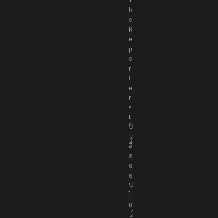
h
e
R
e
p
o
r
t
e
r
s
เ
ป็
น
สื่
อ
อ
อ
น
ไ
ล
น์