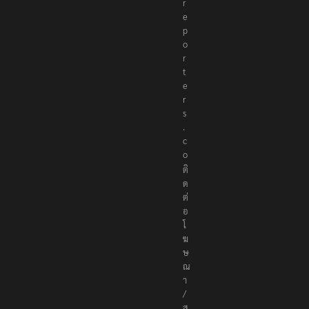
r
e
p
o
r
t
e
r
s
.
c
o
ติ
ด
ต่
อ
โ
ฆ
ษ
ณ
า
/
ส