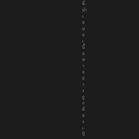
ที่
นำ
เ
ส
น
อ
เ
นื้
อ
ห
า
อ
ย่
า
ง
ถู
ก
ต้
อ
ง
เ
ป็