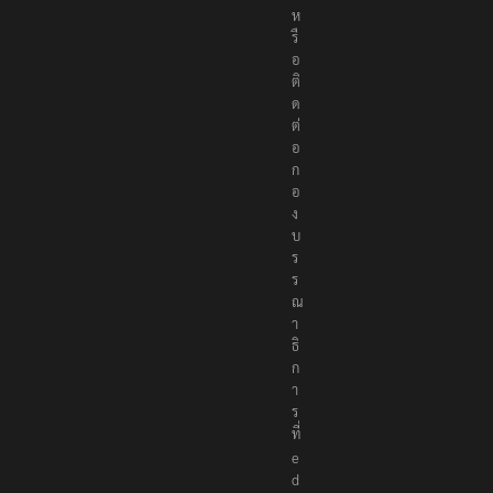
ห
รื
อ
ติ
ด
ต่
อ
ก
อ
ง
บ
ร
ร
ณ
า
ธิ
ก
า
ร
ที่
e
d