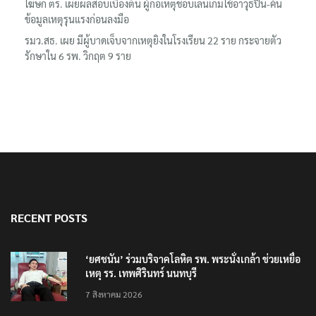
โฆษก ตร. เผยผลสอบเบื้องต้น ผู้ก่อเหตุชอบเล่นเกมใช้อาวุธปืน-ค้น
ข้อมูลเหตุรุนแรงก่อนลงมือ
รมว.สธ. เผย มีผู้บาดเจ็บจากเหตุยิงในโรงเรียน 22 ราย กระจายตัว
รักษาใน 6 รพ. วิกฤต 9 ราย
RECENT POSTS
‘ยศชนัน’ ร่วมบริจาคโลหิต รพ. พระนั่งเกล้า ช่วยเหยื่อ
เหตุ รร. เทพศิรินทร์ นนทบุรี
7 สิงหาคม 2026