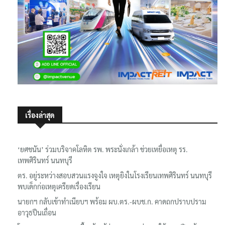
เรื่องล่าสุด
‘ยศชนัน’ ร่วมบริจาคโลหิต รพ. พระนั่งเกล้า ช่วยเหยื่อเหตุ รร.
เทพศิรินทร์ นนทบุรี
ตร. อยู่ระหว่างสอบสวนแรงจูงใจ เหตุยิงในโรงเรียนเทพศิรินทร์ นนทบุรี
พบเด็กก่อเหตุเครียดเรื่องเรียน
นายกฯ กลับเข้าทำเนียบฯ พร้อม ผบ.ตร.-ผบช.ก. คาดถกปราบปราม
อาวุธปืนเถื่อน