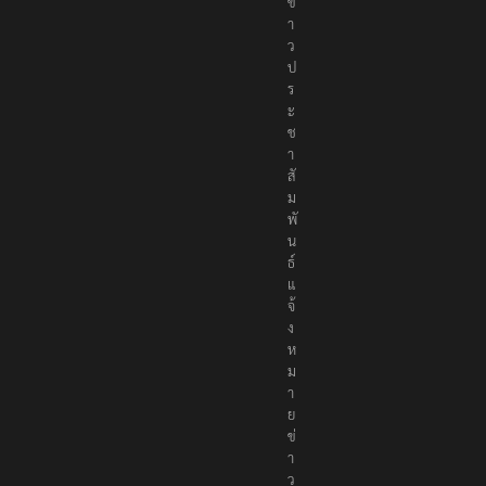
ข่
า
ว
ป
ร
ะ
ช
า
สั
ม
พั
น
ธ์
แ
จ้
ง
ห
ม
า
ย
ข่
า
ว