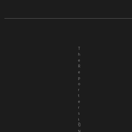
T
h
e
R
e
p
o
r
t
e
r
s
เ
ป็
น