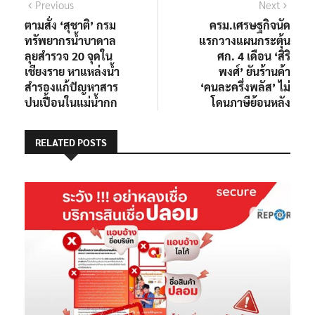
แนะแนว
Previous
Next
Previous
Next
post:
post:
ตามสั่ง ‘สุชาติ’ กรม
ครม.เศรษฐกิจนัด
เรื่อง
ทรัพยากรน้ำบาดาล
แรกวางแผนกระตุ้น
ลุยสำรวจ 20 จุดใน
ศก. 4 เดือน ‘สิริ
เชียงราย หาแหล่งน้ำ
พงศ์’ ยันร้านค้า
สำรองแก้ปัญหาสาร
‘คนละครึ่งพลัส’ ไม่
ปนเปื้อนในแม่น้ำกก
โดนภาษีย้อนหลัง
RELATED POSTS