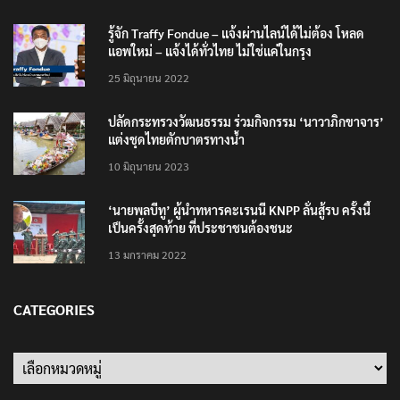
รู้จัก Traffy Fondue – แจ้งผ่านไลน์ได้ไม่ต้อง โหลด
แอพใหม่ – แจ้งได้ทั่วไทย ไม่ใช่แค่ในกรุง
25 มิถุนายน 2022
ปลัดกระทรวงวัฒนธรรม ร่วมกิจกรรม ‘นาวาภิกขาจาร’
แต่งชุดไทยตักบาตรทางน้ำ
10 มิถุนายน 2023
‘นายพลบีทู’ ผู้นำทหารคะเรนนี KNPP ลั่นสู้รบ ครั้งนี้
เป็นครั้งสุดท้าย ที่ประชาชนต้องชนะ
13 มกราคม 2022
CATEGORIES
Categories