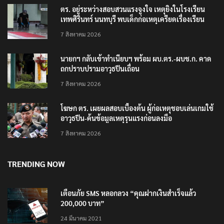
ตร. อยู่ระหว่างสอบสวนแรงจูงใจ เหตุยิงในโรงเรียน
เทพศิรินทร์ นนทบุรี พบเด็กก่อเหตุเครียดเรื่องเรียน
7 สิงหาคม 2026
นายกฯ กลับเข้าทำเนียบฯ พร้อม ผบ.ตร.-ผบช.ก. คาด
ถกปราบปรามอาวุธปืนเถื่อน
7 สิงหาคม 2026
โฆษก ตร. เผยผลสอบเบื้องต้น ผู้ก่อเหตุชอบเล่นเกมใช้
อาวุธปืน-ค้นข้อมูลเหตุรุนแรงก่อนลงมือ
7 สิงหาคม 2026
TRENDING NOW
เตือนภัย SMS หลอกลวง “คุณฝากเงินสำเร็จแล้ว
200,000 บาท”
24 มีนาคม 2021