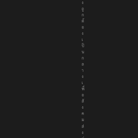
ง
ถู
ก
ต้
อ
ง
เ
ป็
น
ก
ล
า
ง
เ
พื่
อ
สั
ง
ค
ม
ส่
ง