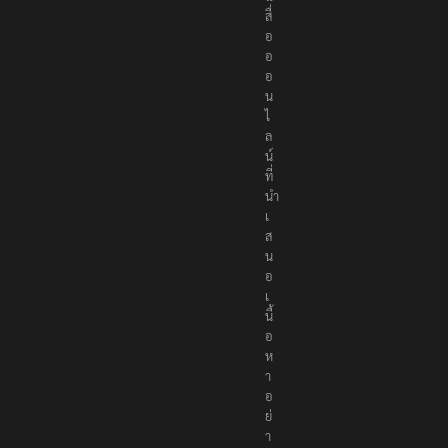
สื่
อ
อ
อ
น
ไ
ล
น์
ที่
นำ
เ
ส
น
อ
เ
นื้
อ
ห
า
อ
ย่
า