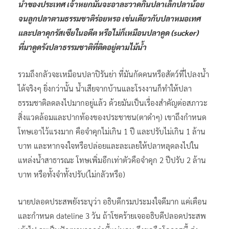
น้ำของประเทศ เจ้าหยกมันจะอาละวาดกินปลาเล็กปลาน้อย
จนลูกปลาตามธรรมชาติร่อยหรอ เช่นเดียวกับปลาหมอเทศ
และปลาดุกรัสเซียในอดีต หรือไม่ก็เหมือนปลาดูด (sucker)
ที่มาดูดรังปลาธรรมชาติที่ติดอยู่ตามไม้น้ำ
รวมถึงกลัวจะเหมือนปลาปิรันย่า ที่มันกัดคนหรือสัตว์ที่ไปลงน้ำ
ได้จริงๆ ยิ่งกว่านั้น น้ำเสียจากบ้านและโรงงานก็ทำให้ปลา
ธรรมชาติลดลงไปมากอยู่แล้ว ด้วยมันเป็นเรื่องสำคัญต่อสภาวะ
สิ่งแวดล้อมและปากท้องของประชาชน(ตาดำๆ) เขาถึงกำหนด
โทษเอาไว้แรงมาก คือจำคุกไม่เกิน 1 ปี และปรับไม่เกิน 1 ล้าน
บาท และหากจงใจหรือปล่อยและละเลยให้ปลาหลุดลงไปใน
แหล่งน้ำสาธารณะ โทษเพิ่มอีกเท่าตัวคือจำคุก 2 ปีปรับ 2 ล้าน
บาท หรือทั้งจำทั้งปรับ(ไม่กลัวหรือ)
นายปลอดประสพยังระบุว่า อธิบดีกรมประมงใจดีมาก แค่เตือน
และกำหนด dateline 3 วัน ถ้าโชคร้ายเจออธิบดีปลอดประสพ