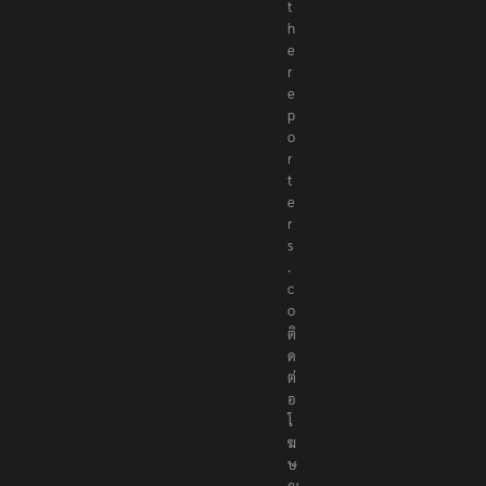
t
h
e
r
e
p
o
r
t
e
r
s
.
c
o
ติ
ด
ต่
อ
โ
ฆ
ษ
ณ