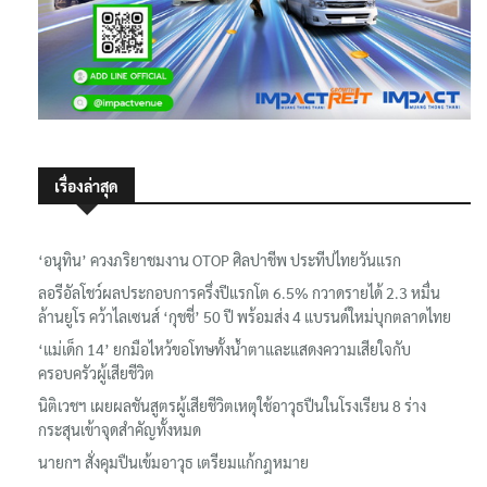
เรื่องล่าสุด
‘อนุทิน’ ควงภริยาชมงาน OTOP ศิลปาชีพ ประทีปไทยวันแรก
ลอรีอัลโชว์ผลประกอบการครึ่งปีแรกโต 6.5% กวาดรายได้ 2.3 หมื่น
ล้านยูโร คว้าไลเซนส์ ‘กุชชี่’ 50 ปี พร้อมส่ง 4 แบรนด์ใหม่บุกตลาดไทย
‘แม่เด็ก 14’ ยกมือไหว้ขอโทษทั้งน้ำตาและแสดงความเสียใจกับ
ครอบครัวผู้เสียชีวิต
นิติเวชฯ เผยผลชันสูตรผู้เสียชีวิตเหตุใช้อาวุธปืนในโรงเรียน 8 ร่าง
กระสุนเข้าจุดสำคัญทั้งหมด
นายกฯ สั่งคุมปืนเข้มอาวุธ เตรียมแก้กฎหมาย