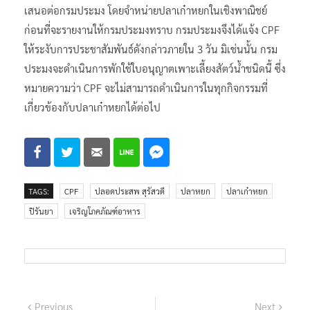
เสนอต่อกรมประมง โดยจำหน่ายปลาเก๋าหยกในเชิงพาณิชย์
ก่อนที่จะรายงานให้กรมประมงทราบ กรมประมงจึงได้แจ้ง CPF
ให้ระงับการประชาสัมพันธ์ดังกล่าวภายใน 3 วัน มิเช่นนั้น กรม
ประมงจะดำเนินการพักใช้ใบอนุญาตเพาะเลี้ยงสัตว์น้ำชนิดนี้ ซึ่ง
หมายความว่า CPF จะไม่สามารถดำเนินการในทุกกิจกรรมที่
เกี่ยวข้องกับปลาเก๋าหยกได้ต่อไป
TAGS:
CPF
ปลอดประสพ สุรัสวดี
ปลาหยก
ปลาเก๋าหยก
ปิรันยา
เจริญโภคภัณฑ์อาหาร
แนะแนว
Previous
Next
Previous
Next