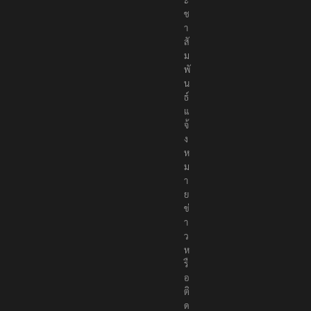
ช
า
สั
ม
พั
น
ธ์
แ
จ้
ง
ห
ม
า
ย
ข่
า
ว
ห
รื
อ
ติ
ด