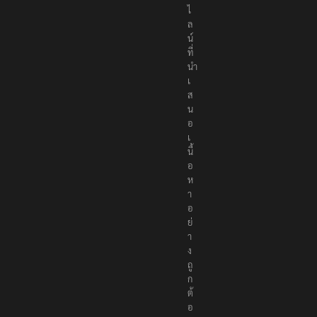
ไ
ล
น์
ที่
นำ
เ
ส
น
อ
เ
นื้
อ
ห
า
อ
ย่
า
ง
ถู
ก
ต้
อ