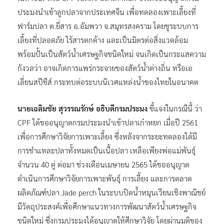
ประมงนำเข้าลูกปลาจากประเทศจีน เพื่อทดลองเพาะเลี้ยงที่
ฟาร์มปลา ต.ยี่สาร อ.อัมพวา จ.สมุทรสงคราม โดยชูระบบการ
เลี้ยงที่ปลอดภัย ไร้สารตกค้าง และเป็นมิตรต่อสิ่งแวดล้อม
พร้อมปั้นเป็นสัตว์น้ำเศรษฐกิจชนิดใหม่ จนเกิดเป็นกระแสความ
กังวลว่า อาจเกิดการแพร่กระจายของสัตว์น้ำต่างถิ่น หรือเอ
เลี่ยนสปีชีส์ กระทบต่อระบบนิเวศแหล่งน้ำของไทยในอนาคต
นายเฉลิมชัย สุวรรณรักษ์ อธิบดีกรมประมง
ชี้แจงในกรณีนี้ ว่า
CPF ได้ขออนุญาตกรมประมงนำเข้าปลาเก๋าหยก เมื่อปี 2561
เพื่อการศึกษาวิจัยการเพาะเลี้ยง ซึ่งหลังจากระยะทดลองได้มี
การชำแหละปลาทั้งหมดเป็นเนื้อปลา เหลือเพียงพ่อแม่พันธุ์
จำนวน 40 คู่ ต่อมา ช่วงเดือนเมษายน 2565 ได้ขออนุญาต
ดำเนินการศึกษาวิจัยการเพาะพันธุ์ การเลี้ยง และการตลาด
ผลิตภัณฑ์ปลา Jade perch ในระบบปิดน้ำหมุนเวียนเชิงพาณิชย์
มีวัตถุประสงค์เพื่อศึกษาแนวทางการพัฒนาสัตว์น้ำเศรษฐกิจ
ชนิดใหม่ ซึ่งกรมประมงได้อนุญาตให้ศึกษาวิจัย โดยผ่านมติของ