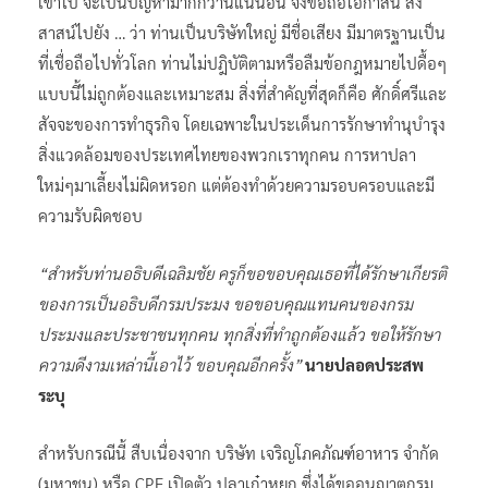
เข้าไป จะเป็นปัญหามากกว่านี้แน่นอน จึงขอถือโอกาสนี้ ส่ง
สาสน์ไปยัง … ว่า ท่านเป็นบริษัทใหญ่ มีชื่อเสียง มีมาตรฐานเป็น
ที่เชื่อถือไปทั่วโลก ท่านไม่ปฎิบัติตามหรือลืมข้อกฎหมายไปดื้อๆ
แบบนี้ไม่ถูกต้องและเหมาะสม สิ่งที่สำคัญที่สุดก็คือ ศักดิ์ศรีและ
สัจจะของการทำธุรกิจ โดยเฉพาะในประเด็นการรักษาทำนุบำรุง
สิ่งแวดล้อมของประเทศไทยของพวกเราทุกคน การหาปลา
ใหม่ๆมาเลี้ยงไม่ผิดหรอก แต่ต้องทำด้วยความรอบครอบและมี
ความรับผิดชอบ
“สำหรับท่านอธิบดีเฉลิมชัย ครูก็ขอขอบคุณเธอที่ได้รักษาเกียรติ
ของการเป็นอธิบดีกรมประมง ขอขอบคุณแทนคนของกรม
ประมงและประชาชนทุกคน ทุกสิ่งที่ทำถูกต้องแล้ว ขอให้รักษา
ความดีงามเหล่านี้เอาไว้ ขอบคุณอีกครั้ง”
นายปลอดประสพ
ระบุ
สำหรับกรณีนี้ สืบเนื่องจาก บริษัท เจริญโภคภัณฑ์อาหาร จำกัด
(มหาชน) หรือ CPF เปิดตัว ปลาเก๋าหยก ซึ่งได้ขออนุญาตกรม