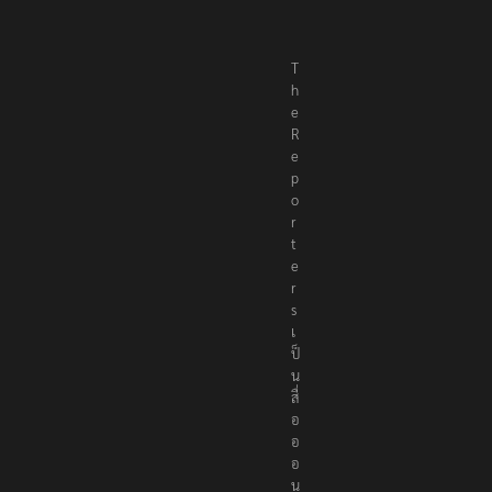
T
h
e
R
e
p
o
r
t
e
r
s
เ
ป็
น
สื่
อ
อ
อ
น