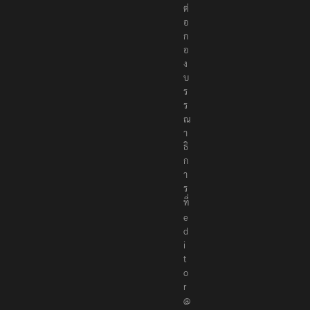
ต่
อ
ก
อ
ง
บ
ร
ร
ณ
า
ธิ
ก
า
ร
ที่
e
d
i
t
o
r
@