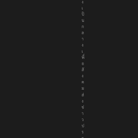
ง
เ
ป็
น
ก
ล
า
ง
เ
พื่
อ
สั
ง
ค
ม
ส่
ง
ข่
า
ว
ป
ร
ะ