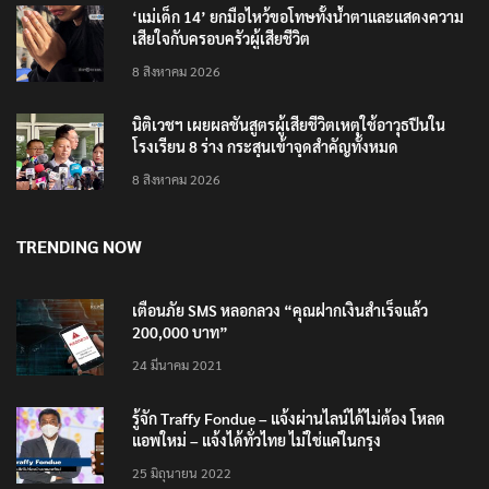
‘แม่เด็ก 14’ ยกมือไหว้ขอโทษทั้งน้ำตาและแสดงความ
เสียใจกับครอบครัวผู้เสียชีวิต
8 สิงหาคม 2026
นิติเวชฯ เผยผลชันสูตรผู้เสียชีวิตเหตุใช้อาวุธปืนใน
โรงเรียน 8 ร่าง กระสุนเข้าจุดสำคัญทั้งหมด
8 สิงหาคม 2026
TRENDING NOW
เตือนภัย SMS หลอกลวง “คุณฝากเงินสำเร็จแล้ว
200,000 บาท”
24 มีนาคม 2021
รู้จัก Traffy Fondue – แจ้งผ่านไลน์ได้ไม่ต้อง โหลด
แอพใหม่ – แจ้งได้ทั่วไทย ไม่ใช่แค่ในกรุง
25 มิถุนายน 2022