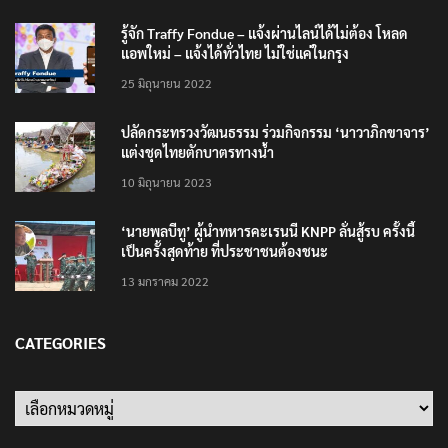
รู้จัก Traffy Fondue – แจ้งผ่านไลน์ได้ไม่ต้อง โหลด
แอพใหม่ – แจ้งได้ทั่วไทย ไม่ใช่แค่ในกรุง
25 มิถุนายน 2022
ปลัดกระทรวงวัฒนธรรม ร่วมกิจกรรม ‘นาวาภิกขาจาร’
แต่งชุดไทยตักบาตรทางน้ำ
10 มิถุนายน 2023
‘นายพลบีทู’ ผู้นำทหารคะเรนนี KNPP ลั่นสู้รบ ครั้งนี้
เป็นครั้งสุดท้าย ที่ประชาชนต้องชนะ
13 มกราคม 2022
CATEGORIES