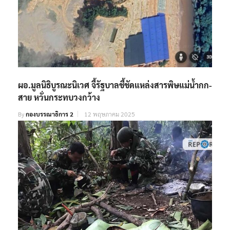
ผอ.มูลนิธิบูรณะนิเวศ จี้รัฐบาลชี้ชัดแหล่งสารพิษแม่น้ำกก-
สาย หวั่นกระทบวงกว้าง
By
กองบรรณาธิการ 2
12 พฤษภาคม 2025