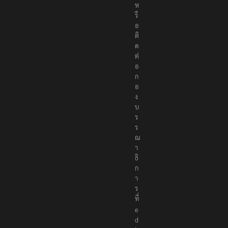
ห
รื
อ
ติ
ด
ต่
อ
ก
อ
ง
บ
ร
ร
ณ
า
ธิ
ก
า
ร
ที่
e
d