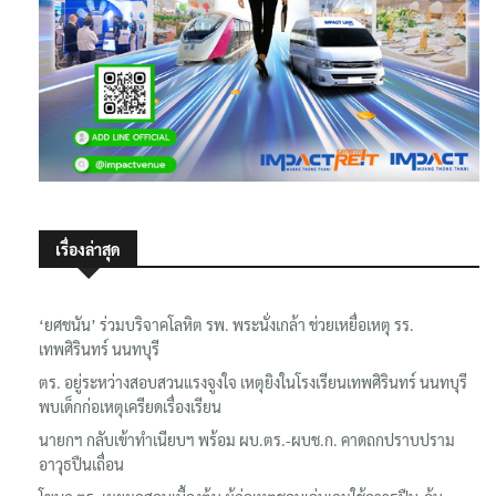
เรื่องล่าสุด
‘ยศชนัน’ ร่วมบริจาคโลหิต รพ. พระนั่งเกล้า ช่วยเหยื่อเหตุ รร.
เทพศิรินทร์ นนทบุรี
ตร. อยู่ระหว่างสอบสวนแรงจูงใจ เหตุยิงในโรงเรียนเทพศิรินทร์ นนทบุรี
พบเด็กก่อเหตุเครียดเรื่องเรียน
นายกฯ กลับเข้าทำเนียบฯ พร้อม ผบ.ตร.-ผบช.ก. คาดถกปราบปราม
อาวุธปืนเถื่อน