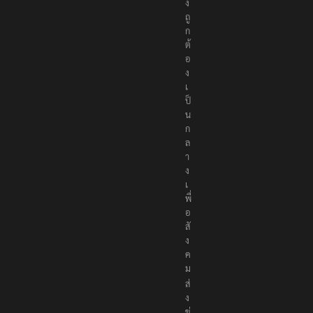
ง
ถู
ก
ต้
อ
ง
เ
ป็
น
ก
ล
า
ง
เ
พื่
อ
สั
ง
ค
ม
ส่
ง
ข่