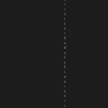
า
ว
ป
ร
ะ
ช
า
สั
ม
พั
น
ธ์
แ
จ้
ง
ห
ม
า
ย
ข่
า
ว