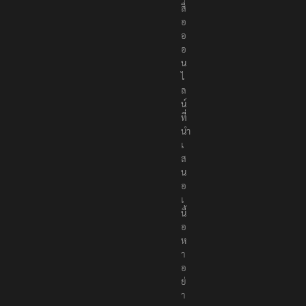
สื่
อ
อ
อ
น
ไ
ล
น์
ที่
นำ
เ
ส
น
อ
เ
นื้
อ
ห
า
อ
ย่
า