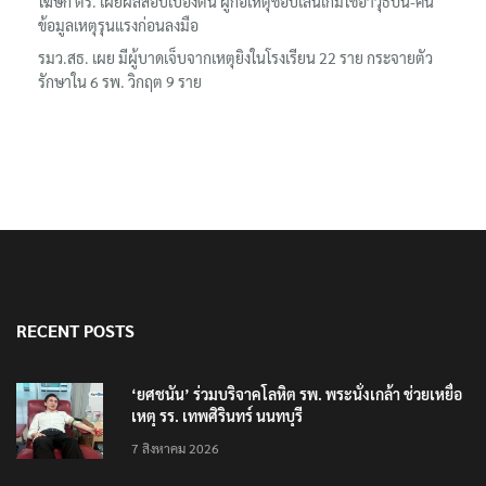
โฆษก ตร. เผยผลสอบเบื้องต้น ผู้ก่อเหตุชอบเล่นเกมใช้อาวุธปืน-ค้น
ข้อมูลเหตุรุนแรงก่อนลงมือ
รมว.สธ. เผย มีผู้บาดเจ็บจากเหตุยิงในโรงเรียน 22 ราย กระจายตัว
รักษาใน 6 รพ. วิกฤต 9 ราย
RECENT POSTS
‘ยศชนัน’ ร่วมบริจาคโลหิต รพ. พระนั่งเกล้า ช่วยเหยื่อ
เหตุ รร. เทพศิรินทร์ นนทบุรี
7 สิงหาคม 2026