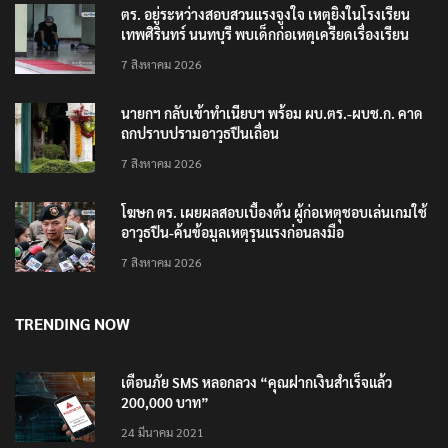
ตร. อยู่ระหว่างสอบสวนแรงจูงใจ เหตุยิงในโรงเรียน
เทพศิรินทร์ นนทบุรี พบเด็กก่อเหตุเครียดเรื่องเรียน
7 สิงหาคม 2026
นายกฯ กลับเข้าทำเนียบฯ พร้อม ผบ.ตร.-ผบช.ก. คาด
ถกปราบปรามอาวุธปืนเถื่อน
7 สิงหาคม 2026
โฆษก ตร. เผยผลสอบเบื้องต้น ผู้ก่อเหตุชอบเล่นเกมใช้
อาวุธปืน-ค้นข้อมูลเหตุรุนแรงก่อนลงมือ
7 สิงหาคม 2026
TRENDING NOW
เตือนภัย SMS หลอกลวง “คุณฝากเงินสำเร็จแล้ว
200,000 บาท”
24 มีนาคม 2021