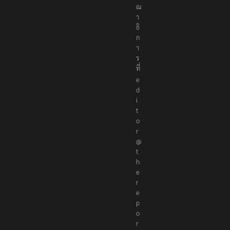
ณ
า
ธิ
ก
า
ร
ที่
e
d
i
t
o
r
@
t
h
e
r
e
p
o
r