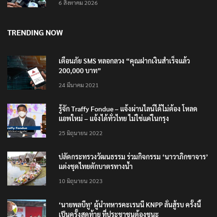
6 สิงหาคม 2026
TRENDING NOW
เตือนภัย SMS หลอกลวง “คุณฝากเงินสำเร็จแล้ว
200,000 บาท”
24 มีนาคม 2021
รู้จัก Traffy Fondue – แจ้งผ่านไลน์ได้ไม่ต้อง โหลด
แอพใหม่ – แจ้งได้ทั่วไทย ไม่ใช่แค่ในกรุง
25 มิถุนายน 2022
ปลัดกระทรวงวัฒนธรรม ร่วมกิจกรรม ‘นาวาภิกขาจาร’
แต่งชุดไทยตักบาตรทางน้ำ
10 มิถุนายน 2023
‘นายพลบีทู’ ผู้นำทหารคะเรนนี KNPP ลั่นสู้รบ ครั้งนี้
เป็นครั้งสุดท้าย ที่ประชาชนต้องชนะ