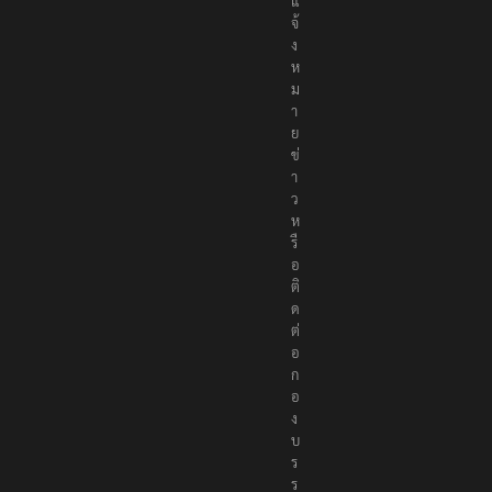
แ
จ้
ง
ห
ม
า
ย
ข่
า
ว
ห
รื
อ
ติ
ด
ต่
อ
ก
อ
ง
บ
ร
ร