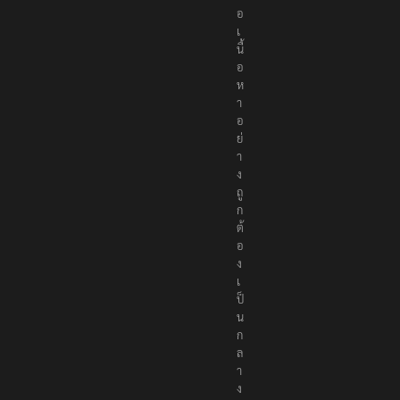
อ
เ
นื้
อ
ห
า
อ
ย่
า
ง
ถู
ก
ต้
อ
ง
เ
ป็
น
ก
ล
า
ง