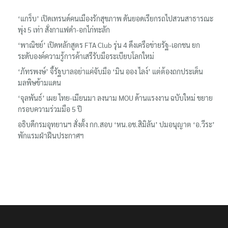
‘แกร็บ’ เปิดเทรนด์คนเมืองรักสุขภาพ ดันยอดเรียกรถไปสวนสาธารณะ
พุ่ง 5 เท่า สั่งกาแฟดำ-อกไก่ทะลัก
‘พาณิชย์’ เปิดหลักสูตร FTA Club รุ่น 4 ดึงเครือข่ายรัฐ-เอกชน ยก
ระดับองค์ความรู้การค้าเสรีรับมือระเบียบโลกใหม่
‘ภัทรพงษ์’ จี้รัฐบาลอย่าแค่จับมือ ‘มิน ออง ไลง์’ แต่ต้องถกประเด็น
มลพิษข้ามแดน
‘จุลพันธ์’ เผย ไทย-เมียนมา ลงนาม MOU ด้านแรงงาน ฉบับใหม่ ขยาย
กรอบความร่วมมือ 5 ปี
อธิบดีกรมอุทยานฯ​ สั่งตั้ง กก.สอบ ‘หน.อช.สิมิลัน’ ปมอนุญาต ‘อ.วีระ’
พักแรมฝ่าฝืนประกาศฯ