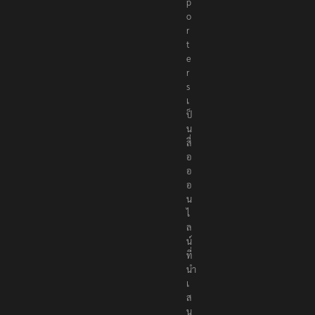
p
o
r
t
e
r
s
เ
ป็
น
สื่
อ
อ
อ
น
ไ
ล
น์
ที่
นำ
เ
ส
น