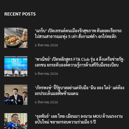
RECENT POSTS
‘แกร็บ’ เปิดเทรนด์คนเมืองรักสุขภาพ ดันยอดเรียกรถ
ไปสวนสาธารณะพุ่ง 5 เท่า สั่งกาแฟดำ-อกไก่ทะลัก
6 สิงหาคม 2026
‘พาณิชย์’ เปิดหลักสูตร FTA Club รุ่น 4 ดึงเครือข่ายรัฐ-
เอกชน ยกระดับองค์ความรู้การค้าเสรีรับมือระเบียบ
โลกใหม่
6 สิงหาคม 2026
‘ภัทรพงษ์’ จี้รัฐบาลอย่าแค่จับมือ ‘มิน ออง ไลง์’ แต่ต้อง
ถกประเด็นมลพิษข้ามแดน
6 สิงหาคม 2026
‘จุลพันธ์’ เผย ไทย-เมียนมา ลงนาม MOU ด้านแรงงาน
ฉบับใหม่ ขยายกรอบความร่วมมือ 5 ปี