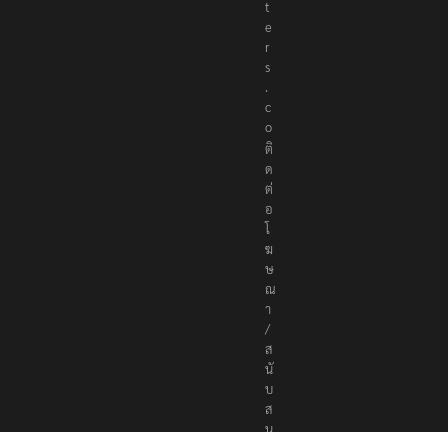
t
e
r
s
.
c
o
ติ
ด
ต่
อ
โ
ฆ
ษ
ณ
า
/
ส
นั
บ
ส
นุ