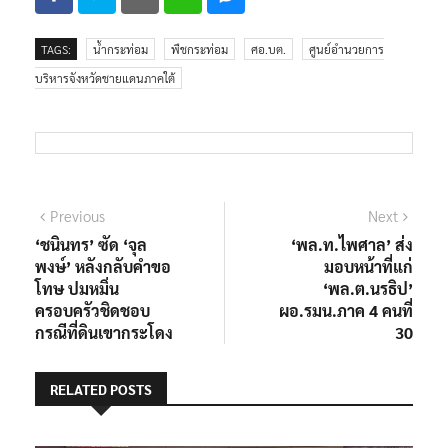
TAGS:
น้ำกระท่อม
พืชกระท่อม
ศอ.บต.
ศูนย์อำนวยการ
บริหารจังหวัดชายแดนภาคใต้
แนะแนว
Previous
Next
Previous
Next
post:
post:
‘ชนินทร’ ซัด ‘จุล
‘พล.ท.ไพศาล’ ส่ง
เรื่อง
พงษ์’ หลังกลับคำขอ
มอบหน้าที่แก่
โทษ ปมหมิ่น
‘พล.ต.นรธิป’
ครอบครัวชิดชอบ
ผอ.รมน.ภาค 4 คนที่
กรณีที่ดินเขากระโดง
30
RELATED POSTS