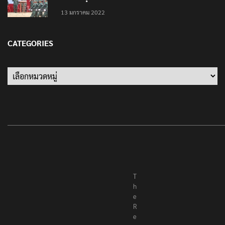
13 มกราคม 2022
CATEGORIES
Categories
T
h
e
R
e