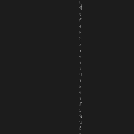
เ
พื่
อ
สั
ง
ค
ม
ส่
ง
ข่
า
ว
ป
ร
ะ
ช
า
สั
ม
พั
น
ธ์