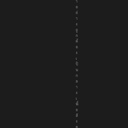
า
อ
ย่
า
ง
ถู
ก
ต้
อ
ง
เ
ป็
น
ก
ล
า
ง
เ
พื่
อ
สั
ง
ค