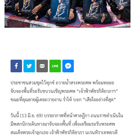
ประชาชนสวมชุดไว้ทุกข์ ถวายน้ำสรงพระศพ พร้อมทยอย
จับจองพื้นที่รอรับขบวนเชิญพระศพ “เจ้าฟ้าพัชรกิติยาภาฯ”
ขณะที่คุณยายผู้เคยถวายงาน ร่ำไห้ บอก “เสียใจอย่างที่สุด”
วันนี้ (13 มิ.ย. 69) บรรยากาศที่หน้าศาลฎีกา ถนนราชดำเนินใน
มีพสกนิกรเดินทางมาจับจองพื้นที่ เพื่อเตรียมรอรับพระศพ
สมเด็จพระเจ้าลูกเธอ เจ้าฟ้าพัชรกิติยาภา นเรนทิราเทพยวดี