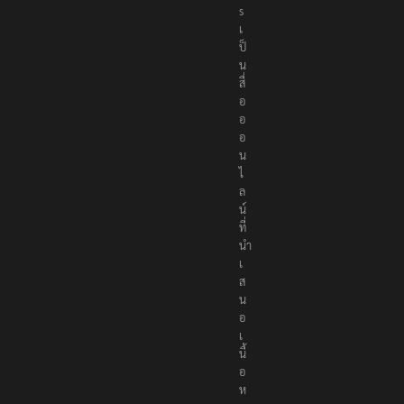
s
เ
ป็
น
สื่
อ
อ
อ
น
ไ
ล
น์
ที่
นำ
เ
ส
น
อ
เ
นื้
อ
ห