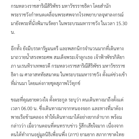
กรมหลวงราชสาริณีสิริพัชร มหาวัชรราชธิดา โดยสำนัก
พระราชวังกำหนดเคลื่อนพระศพจากโรงพยาบาลจุฬาลงกรณ์
มายังพระที่นั่งพิมานรัตยา ในพระบรมมหาราชวัง ในเวลา 15.30
น.
อีกทั้ง ยังมีบรรดารัฐมนตรี และพสกนิกรจำนวนมากที่เดินทาง
มาถวายน้ำสรงพระศพ สมเด็จพระเจ้าลูกเธอ เจ้าฟ้าพัชรกิติยา
ภา นเรนทิราเทพยวดี กรมหลวงราชสาริณีสิริพัชร มหาวัชรราช
ธิดา ณ ศาลาสหทัยสมาคม ในพระบรมมหาราชวัง ตั้งแต่ช่วงเช้า
ที่ผ่านมา โดยแต่งกายชุดสุภาพไว้ทุกข์
ขณะที่คุณยายดวงใจ ตั้งตระกูล ระบุว่า ตนเดินทางมาถึงตั้งแต่
เวลา 06.00 น. ซึ่งเดินทางมาจากหนองจอก และทางที่มาต้อง
พายเรือข้ามคลอง ทำให้เดินทางมาได้อย่างยากลำบาก พร้อม
กล่าวว่า เมื่อวานตอนที่ตนทราบข่าว รู้สึกเสียใจมาก เนื่องจาก
ตนได้ทำงานอยู่มูลนิธิเพื่อนพึ่ง (ภาฯ) ยามยาก สภากาชาดไทย