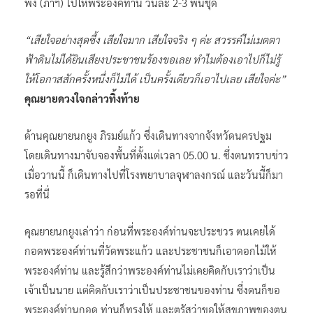
พึ่ง (ภาฯ) ไปให้พระองค์ท่าน วันละ 2-3 พันชุด
“เสียใจอย่างสุดซึ้ง เสียใจมาก เสียใจจริง ๆ ค่ะ สวรรค์ไม่เมตตา
ฟ้าดินไม่ได้ยินเสียงประชาชนร้องขอเลย ทำไมต้องเอาไปก็ไม่รู้
ให้โอกาสสักครั้งหนึ่งก็ไม่ได้ เป็นครั้งเดียวก็เอาไปเลย เสียใจค่ะ”
คุณยายดวงใจกล่าวทิ้งท้าย
ด้านคุณยายนกยูง ภิรมย์แก้ว ซึ่งเดินทางจากจังหวัดนครปฐม
โดยเดินทางมาจับจองพื้นที่ตั้งแต่เวลา 05.00 น. ซึ่งตนทราบข่าว
เมื่อวานนี้ ก็เดินทางไปที่โรงพยาบาลจุฬาลงกรณ์ และวันนี้ก็มา
รอที่นี่
คุณยายนกยูงเล่าว่า ก่อนที่พระองค์ท่านจะประชวร ตนเคยได้
กอดพระองค์ท่านที่วัดพระแก้ว และประชาชนก็เอาดอกไม้ให้
พระองค์ท่าน และรู้สึกว่าพระองค์ท่านไม่เคยคิดกับเราว่าเป็น
เจ้าเป็นนาย แต่คิดกับเราว่าเป็นประชาชนของท่าน ซึ่งตนก็ขอ
พระองค์ท่านกอด ท่านก็ทรงให้ และตรัสว่าขอให้สุขภาพของตน