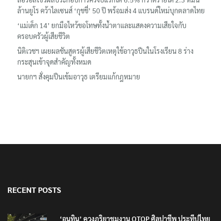
ล้านยูโร คว้าไลเซนส์ ‘กุชชี่’ 50 ปี พร้อมส่ง 4 แบรนด์ใหม่บุกตลาดไทย
‘แม่เด็ก 14’ ยกมือไหว้ขอโทษทั้งน้ำตาและแสดงความเสียใจกับ
ครอบครัวผู้เสียชีวิต
นิติเวชฯ เผยผลชันสูตรผู้เสียชีวิตเหตุใช้อาวุธปืนในโรงเรียน 8 ร่าง
กระสุนเข้าจุดสำคัญทั้งหมด
นายกฯ สั่งคุมปืนเข้มอาวุธ เตรียมแก้กฎหมาย
RECENT POSTS
‘อนุทิน’ ควงภริยาชมงาน OTOP ศิลปาชีพ ประทีปไทย