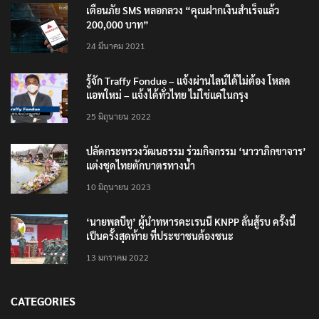
เตือนภัย SMS หลอกลวง “คุณฝากเงินสำเร็จแล้ว
200,000 บาท”
24 มีนาคม 2021
รู้จัก Traffy Fondue – แจ้งผ่านไลน์ได้ไม่ต้อง โหลด
แอพใหม่ – แจ้งได้ทั่วไทย ไม่ใช่แค่ในกรุง
25 มิถุนายน 2022
ปลัดกระทรวงวัฒนธรรม ร่วมกิจกรรม ‘นาวาภิกขาจาร’
แต่งชุดไทยตักบาตรทางน้ำ
10 มิถุนายน 2023
‘นายพลบีทู’ ผู้นำทหารคะเรนนี KNPP ลั่นสู้รบ ครั้งนี้
เป็นครั้งสุดท้าย ที่ประชาชนต้องชนะ
13 มกราคม 2022
CATEGORIES