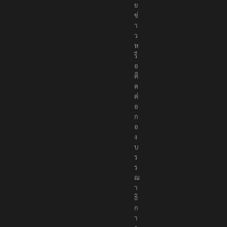
ย
ข่
า
ว
ห
รื
อ
ติ
ด
ต่
อ
ก
อ
ง
บ
ร
ร
ณ
า
ธิ
ก
า