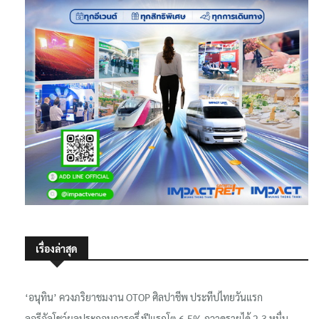
เรื่องล่าสุด
‘อนุทิน’ ควงภริยาชมงาน OTOP ศิลปาชีพ ประทีปไทยวันแรก
ลอรีอัลโชว์ผลประกอบการครึ่งปีแรกโต 6.5% กวาดรายได้ 2.3 หมื่น