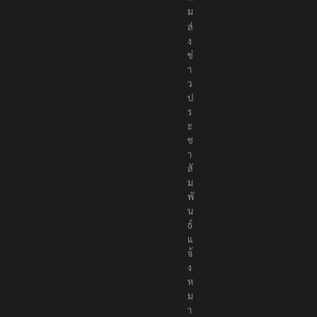
ม
ส่
ง
ข่
า
ว
ป
ร
ะ
ช
า
สั
ม
พั
น
ธ์
แ
จ้
ง
ห
ม
า