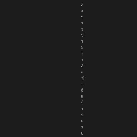
ส่
ง
ข่
า
ว
ป
ร
ะ
ช
า
สั
ม
พั
น
ธ์
แ
จ้
ง
ห
ม
า
ย