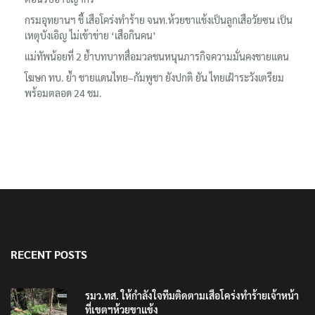
กรมอุทยานฯ ชี้ เสือโคร่งทำร้าย จนท.ห้วยขาแข้งเป็นลูกเสือวัยซน เป็น
เหตุบังเอิญ ไม่เข้าข่าย ‘เสือกินคน’
แม่ทัพน้อยที่ 2 ย้ำบทบาทสื่อมวลชนหนุนภารกิจความมั่นคงชายแดน
โฆษก ทบ. ย้ำ ชายแดนไทย–กัมพูชา ยังปกติ ยัน ไทยเฝ้าระวังเตรียม
พร้อมตลอด 24 ชม.
RECENT POSTS
รมว.ทส. ให้กำลังใจทีมติดตามเสือโคร่งทำร้ายเจ้าหน้า
ที่เขตฯห้วยขาแข้ง