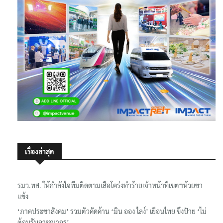
เรื่องล่าสุด
รมว.ทส. ให้กำลังใจทีมติดตามเสือโคร่งทำร้ายเจ้าหน้าที่เขตฯห้วยขา
แข้ง
‘ภาคประชาสังคม’ รวมตัวคัดค้าน ‘มิน ออง ไลง์’ เยือนไทย ขึงป้าย ‘ไม่
ต้อนรับอาชญากร’