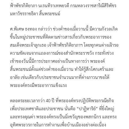
ฟ้าพัชรกิติยาภา นเรนทิราเทพยวดี กรมหลวงราชสาริณีสิริพัชร
มหาวัชรราชธิดา สิ้นพระชนม์
ศ.พิเศษ ธงทอง กล่าวว่า ช่วงค่ำของเมื่อวานนี้ มีความกังวลเกิด
ขึ้นในหมู่ประชาชนที่ติดตามข่าวสารเกี่ยวกับพระอาการของ
สมเด็จพระเจ้าลูกเธอ เจ้าฟ้าพัชรกิติยาภาฯ โดยทุกคนต่างเฝ้ารอ
ความชัดเจนจากแถลงการณ์ของสำนักพระราชวัง กระทั่งช่วง
เช้าของวันนี้มีการประกาศอย่างเป็นทางการว่า พระองค์
สิ้นพระชนม์ตั้งแต่ช่วงค่ำของเมื่อวาน ทำให้รู้สึกโศกเศร้าและ
อาลัย เช่นเดียวกับประชาชนจำนวนมากที่ต่างภาวนาขอให้
พระองค์ทรงมีพระอาการแข็งแรง
ตลอดระยะเวลากว่า 40 ปี ที่พระองค์ทรงปฏิบัติพระกรณียกิจ
เพื่อประเทศชาติและประชาชน นั่นคือ “ปาฏิหาริย์” ที่ยิ่งใหญ่
และทรงคุณค่า พระองค์ทรงเป็นมิ่งขวัญของพสกนิกร และทรง
อุทิศพระวรกายในการทำงานเพื่อบ้านเมืองอย่างต่อเนื่อง