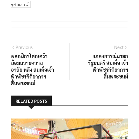
จุฬาลงกรณ์
แนะแนว
Previous
Next
Previous
Next
post:
post:
พสกนิกรโศกเศร้า
แถลงการณ์นายก
เรื่อง
น้อมถวายความ
รัฐมนตรี สมเด็จ เจ้า
อาลัย หลัง สมเด็จเจ้า
ฟ้าพัชรกิติยาภาฯ
ฟ้าพัชรกิติยาภาฯ
สิ้นพระชนม์
สิ้นพระชนม์
RELATED POSTS