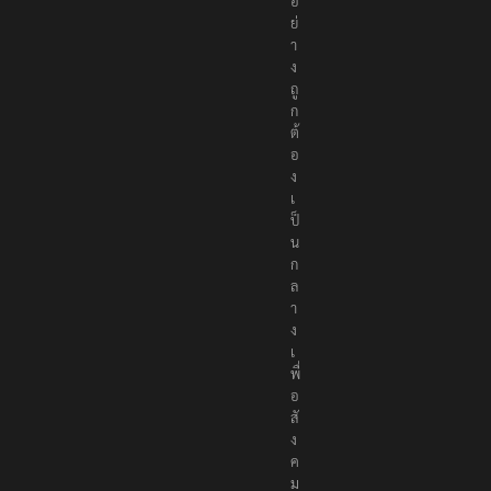
อ
ย่
า
ง
ถู
ก
ต้
อ
ง
เ
ป็
น
ก
ล
า
ง
เ
พื่
อ
สั
ง
ค
ม