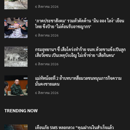
6 สิงหาคม 2026
‘ภาคประชาสังคม’ รวมตัวคัดค้าน ‘มิน ออง ไลง์’ เยือน
ไทย ขึงป้าย ‘ไม่ต้อนรับอาชญากร’
6 สิงหาคม 2026
กรมอุทยานฯ ชี้ เสือโคร่งทำร้าย จนท.ห้วยขาแข้งเป็นลูก
เสือวัยซน เป็นเหตุบังเอิญ ไม่เข้าข่าย ‘เสือกินคน’
6 สิงหาคม 2026
แม่ทัพน้อยที่ 2 ย้ำบทบาทสื่อมวลชนหนุนภารกิจความ
มั่นคงชายแดน
6 สิงหาคม 2026
TRENDING NOW
เตือนภัย SMS หลอกลวง “คุณฝากเงินสำเร็จแล้ว