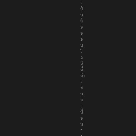
เ
ป็
น
สื่
อ
อ
อ
น
ไ
ล
น์
ที่
นำ
เ
ส
น
อ
เ
นื้
อ
ห
า