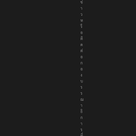
ข่
า
ว
ห
รื
อ
ติ
ด
ต่
อ
ก
อ
ง
บ
ร
ร
ณ
า
ธิ
ก
า
ร
ที่