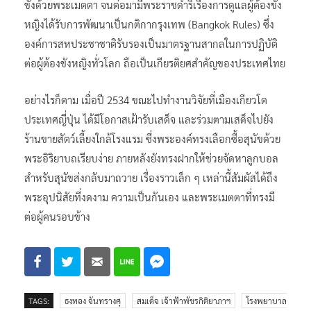
ขังด้วยพระเมตตา จนต่อมามีพระราชดำริเรื่องการดูแลผู้ต้องขัง
หญิงได้รับการพัฒนาเป็นกติกากรุงเทพ (Bangkok Rules) ซึ่ง
องค์การสหประชาชาติรับรองเป็นมาตรฐานสากลในการปฏิบัติ
ต่อผู้ต้องขังหญิงทั่วโลก ถือเป็นเกียรติยศสำคัญของประเทศไทย
อย่างไรก็ตาม เมื่อปี 2534 ขณะไปทำงานวิจัยที่เมืองเกียวโต
ประเทศญี่ปุ่น ได้มีโอกาสเฝ้ารับเสด็จ และร่วมตามเสด็จไปยัง
ร้านขายสัตว์เลี้ยงใกล้โรงแรม ซึ่งพระองค์ทรงเลือกซื้อสุนัขด้วย
พระอิริยาบถเรียบง่าย ภายหลังยังทรงฝากให้ช่วยจัดหาลูกบอล
สำหรับสุนัขส่งกลับมาถวาย เรื่องราวเล็ก ๆ เหล่านี้สัมผัสได้ถึง
พระอุปนิสัยที่งดงาม ความเป็นกันเอง และพระเมตตาที่ทรงมี
ต่อผู้คนรอบข้าง
TAGS:
ธงทอง จันทรางศุ
สมเด็จ เจ้าฟ้าพัชรกิติยาภาฯ
โรงพยาบาล