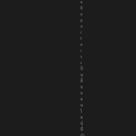
e
R
e
p
o
r
t
e
r
s
เ
ป็
น
สื่
อ
อ
อ
น
ไ
ล
น์
ที่
นำ