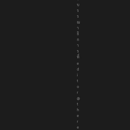
บ
ร
ร
ณ
า
ธิ
ก
า
ร
ที่
e
d
i
t
o
r
@
t
h
e
r
e