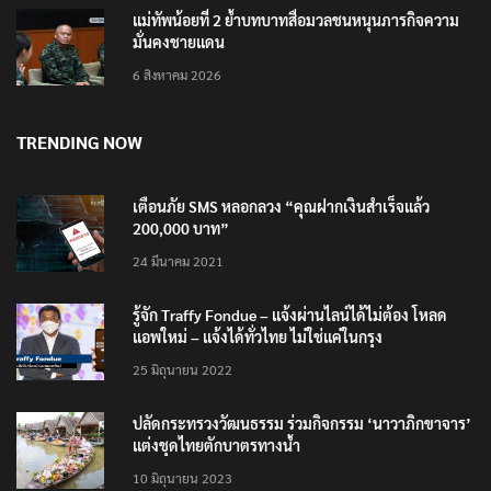
แม่ทัพน้อยที่ 2 ย้ำบทบาทสื่อมวลชนหนุนภารกิจความ
มั่นคงชายแดน
6 สิงหาคม 2026
TRENDING NOW
เตือนภัย SMS หลอกลวง “คุณฝากเงินสำเร็จแล้ว
200,000 บาท”
24 มีนาคม 2021
รู้จัก Traffy Fondue – แจ้งผ่านไลน์ได้ไม่ต้อง โหลด
แอพใหม่ – แจ้งได้ทั่วไทย ไม่ใช่แค่ในกรุง
25 มิถุนายน 2022
ปลัดกระทรวงวัฒนธรรม ร่วมกิจกรรม ‘นาวาภิกขาจาร’
แต่งชุดไทยตักบาตรทางน้ำ
10 มิถุนายน 2023