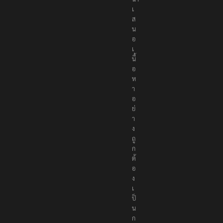
เ
ส
น
อ
เ
นื้
อ
ห
า
อ
ย่
า
ง
ถู
ก
ต้
อ
ง
เ
ป็
น
ก