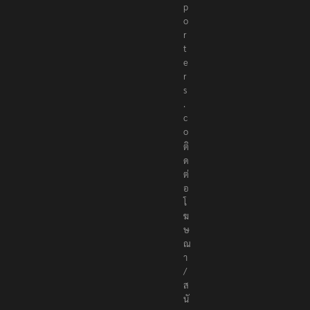
p
o
r
t
e
r
s
.
c
o
ติ
ด
ต่
อ
โ
ฆ
ษ
ณ
า
/
ส
นั