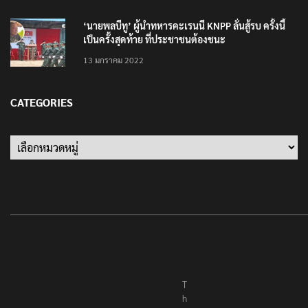
‘นายพลบีทู’ ผู้นำทหารคะเรนนี KNPP ลั่นสู้รบ ครั้งนี้
เป็นครั้งสุดท้าย ที่ประชาชนต้องชนะ
13 มกราคม 2022
CATEGORIES
Categories
T
h