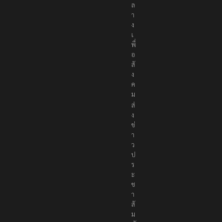
ล
า
ง
เ
พื่
อ
สั
ง
ค
ม
ส่
ง
ข่
า
ว
ป
ร
ะ
ช
า
สั
ม