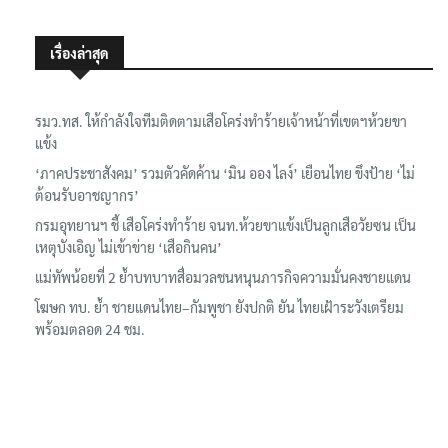
เรื่องล่าสุด
รมว.ทส. ให้กำลังใจทีมติดตามเสือโคร่งทำร้ายเจ้าหน้าที่เขตฯห้วยขา
แข้ง
‘ภาคประชาสังคม’ รวมตัวคัดค้าน ‘มิน ออง ไลง์’ เยือนไทย ขึงป้าย ‘ไม่
ต้อนรับอาชญากร’
กรมอุทยานฯ ชี้ เสือโคร่งทำร้าย จนท.ห้วยขาแข้งเป็นลูกเสือวัยซน เป็น
เหตุบังเอิญ ไม่เข้าข่าย ‘เสือกินคน’
แม่ทัพน้อยที่ 2 ย้ำบทบาทสื่อมวลชนหนุนภารกิจความมั่นคงชายแดน
โฆษก ทบ. ย้ำ ชายแดนไทย–กัมพูชา ยังปกติ ยัน ไทยเฝ้าระวังเตรียม
พร้อมตลอด 24 ชม.