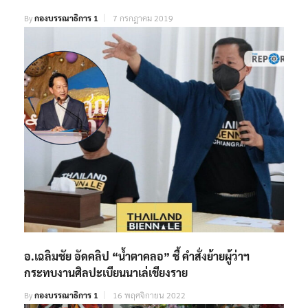
By
กองบรรณาธิการ 1
7 กรกฎาคม 2019
อ.เฉลิมชัย อัดคลิป “น้ำตาคลอ” ชี้ คำสั่งย้ายผู้ว่าฯ
กระทบงานศิลปะเบียนนาเล่เชียงราย
By
กองบรรณาธิการ 1
16 พฤศจิกายน 2022