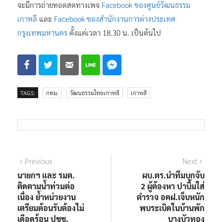
จะมีการถ่ายทอดสดทางเพจ
Facebook ของศูนย์วัฒนธรรม
เกาหลี
และ
Facebook ของสำนักงานการต่างประเทศ
กรุงเทพมหานคร
ตั้งแต่เวลา 18.30 น. เป็นต้นไป
TAGS:
กทม.
วัฒนธรรมไทยเกาหลี
เกาหลี
แนะแนว
Previous
Next
Previous
Next
post:
post:
นายกฯ และ รมต.
ผบ.ตร.นำทีมบุกจับ
เรื่อง
ติดตามน้ำท่วมต่อ
2 ผู้ต้องหา ปาบึ้มใส่
เนื่อง ย้ำหน่วยงาน
ตำรวจ อคฝ.เจ็บหนัก
เตรียมต้อนรับต้องไม่
พบระเบิดในบ้านพัก
เดือดร้อน ปชช.
บางบัวทอง