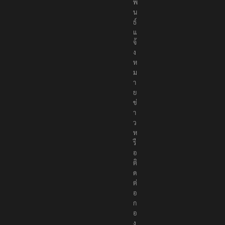
พั
น
ธ์
แ
จ้
ง
ห
ม
า
ย
ข่
า
ว
ห
รื
อ
ติ
ด
ต่
อ
ก
อ
ง