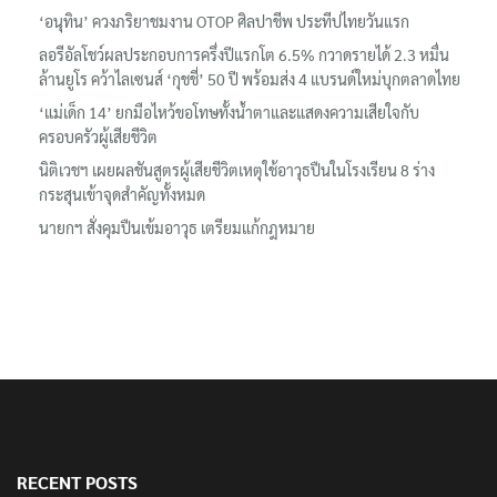
‘อนุทิน’ ควงภริยาชมงาน OTOP ศิลปาชีพ ประทีปไทยวันแรก
ลอรีอัลโชว์ผลประกอบการครึ่งปีแรกโต 6.5% กวาดรายได้ 2.3 หมื่น
ล้านยูโร คว้าไลเซนส์ ‘กุชชี่’ 50 ปี พร้อมส่ง 4 แบรนด์ใหม่บุกตลาดไทย
‘แม่เด็ก 14’ ยกมือไหว้ขอโทษทั้งน้ำตาและแสดงความเสียใจกับ
ครอบครัวผู้เสียชีวิต
นิติเวชฯ เผยผลชันสูตรผู้เสียชีวิตเหตุใช้อาวุธปืนในโรงเรียน 8 ร่าง
กระสุนเข้าจุดสำคัญทั้งหมด
นายกฯ สั่งคุมปืนเข้มอาวุธ เตรียมแก้กฎหมาย