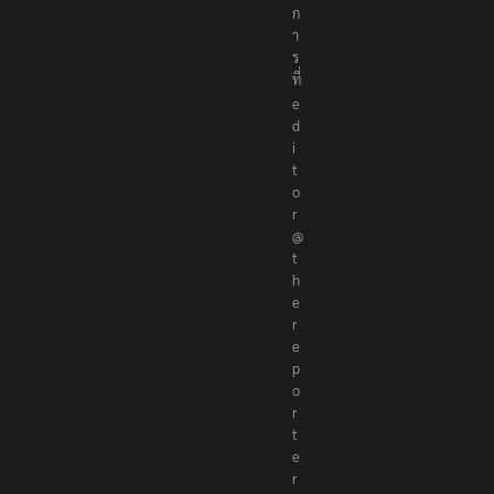
า
ธิ
ก
า
ร
ที่
e
d
i
t
o
r
@
t
h
e
r
e
p
o
r
t