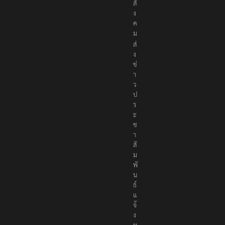
พื่
อ
สั
ง
ค
ม
ส่
ง
ข่
า
ว
ป
ร
ะ
ช
า
สั
ม
พั
น
ธ์
แ