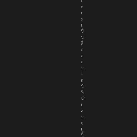
o
r
t
e
r
s
เ
ป็
น
สื่
อ
อ
อ
น
ไ
ล
น์
ที่
นำ
เ
ส
น
อ