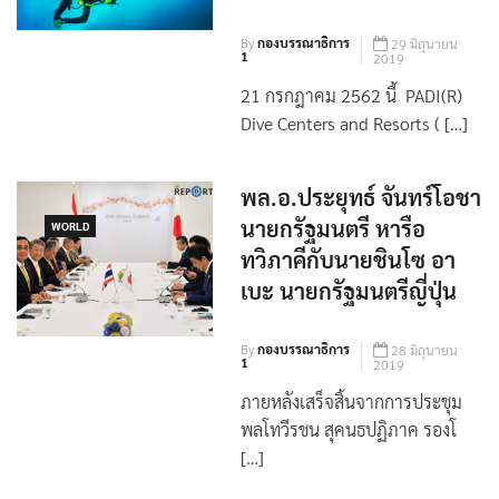
วัน PADI Women’s Dive
Day
By
กองบรรณาธิการ
29 มิถุนายน
1
2019
21 กรกฎาคม 2562 นี้ PADI(R)
Dive Centers and Resorts ( […]
พล.อ.ประยุทธ์ จันทร์โอชา
นายกรัฐมนตรี หารือ
WORLD
ทวิภาคีกับนายชินโซ อา
เบะ นายกรัฐมนตรีญี่ปุ่น
By
กองบรรณาธิการ
28 มิถุนายน
1
2019
ภายหลังเสร็จสิ้นจากการประชุม
พลโทวีรชน สุคนธปฏิภาค รองโ