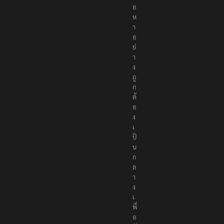
เ
นื้
อ
ห
า
อ
ย่
า
ง
ถู
ก
ต้
อ
ง
เ
ป็
น
ก
ล
า
ง
เ