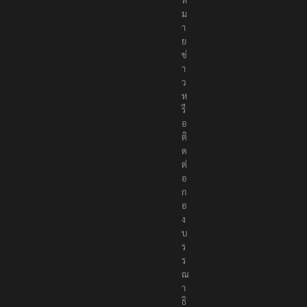
จ้
ง
ห
ม
า
ย
ข่
า
ว
ห
รื
อ
ติ
ด
ต่
อ
ก
อ
ง
บ
ร
ร
ณ