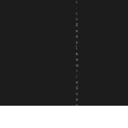
e
r
s
.
c
o
ติ
ด
ต่
อ
โ
ฆ
ษ
ณ
า
/
ส
นั
บ
ส
นุ
น