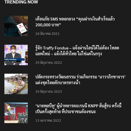
TRENDING NOW
เตือนภัย SMS หลอกลวง “คุณฝากเงินสำเร็จแล้ว
200,000 บาท”
24 มีนาคม 2021
รู้จัก Traffy Fondue – แจ้งผ่านไลน์ได้ไม่ต้อง โหลด
แอพใหม่ – แจ้งได้ทั่วไทย ไม่ใช่แค่ในกรุง
25 มิถุนายน 2022
ปลัดกระทรวงวัฒนธรรม ร่วมกิจกรรม ‘นาวาภิกขาจาร’
แต่งชุดไทยตักบาตรทางน้ำ
10 มิถุนายน 2023
‘นายพลบีทู’ ผู้นำทหารคะเรนนี KNPP ลั่นสู้รบ ครั้งนี้
เป็นครั้งสุดท้าย ที่ประชาชนต้องชนะ