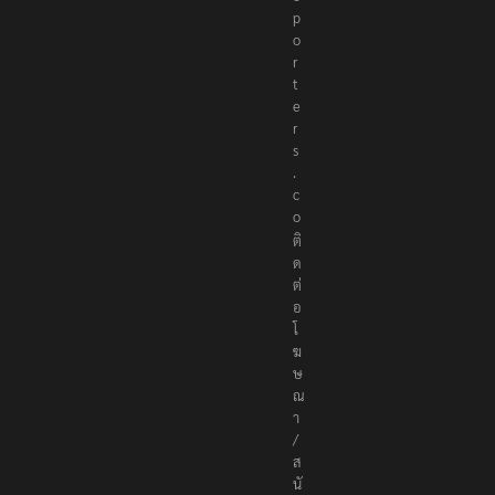
p
o
r
t
e
r
s
.
c
o
ติ
ด
ต่
อ
โ
ฆ
ษ
ณ
า
/
ส
นั