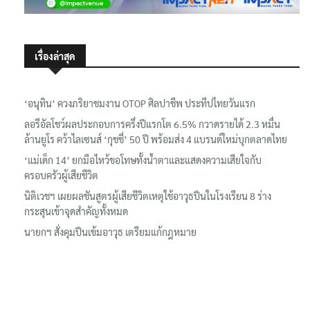
เรื่องล่าสุด
‘อนุทิน’ ควงภริยาชมงาน OTOP ศิลปาชีพ ประทีปไทยวันแรก
ลอรีอัลโชว์ผลประกอบการครึ่งปีแรกโต 6.5% กวาดรายได้ 2.3 หมื่น
ล้านยูโร คว้าไลเซนส์ ‘กุชชี่’ 50 ปี พร้อมส่ง 4 แบรนด์ใหม่บุกตลาดไทย
‘แม่เด็ก 14’ ยกมือไหว้ขอโทษทั้งน้ำตาและแสดงความเสียใจกับ
ครอบครัวผู้เสียชีวิต
นิติเวชฯ เผยผลชันสูตรผู้เสียชีวิตเหตุใช้อาวุธปืนในโรงเรียน 8 ร่าง
กระสุนเข้าจุดสำคัญทั้งหมด
นายกฯ สั่งคุมปืนเข้มอาวุธ เตรียมแก้กฎหมาย