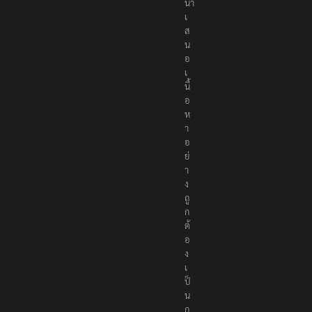
นำ
เ
ส
น
อ
เ
นื้
อ
ห
า
อ
ย่
า
ง
ถู
ก
ต้
อ
ง
เ
ป็
น
ก