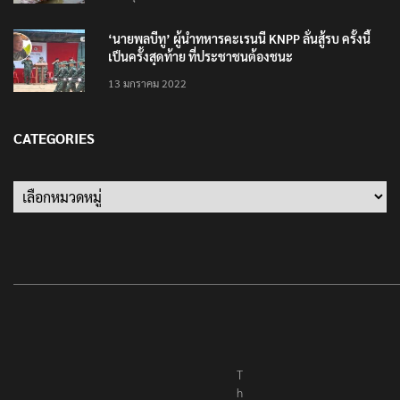
‘นายพลบีทู’ ผู้นำทหารคะเรนนี KNPP ลั่นสู้รบ ครั้งนี้
เป็นครั้งสุดท้าย ที่ประชาชนต้องชนะ
13 มกราคม 2022
CATEGORIES
T
h