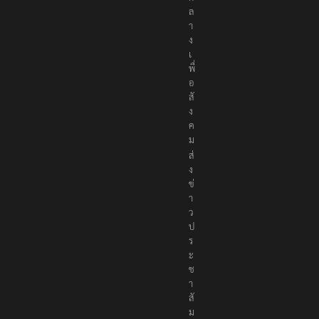
ล
า
ง
เ
พื่
อ
สั
ง
ค
ม
ส่
ง
ข่
า
ว
ป
ร
ะ
ช
า
สั
ม