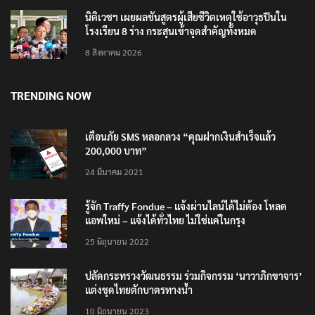
นิติเวชฯ เผยผลชันสูตรผู้เสียชีวิตเหตุใช้อาวุธปืนใน
โรงเรียน 8 ร่าง กระสุนเข้าจุดสำคัญทั้งหมด
8 สิงหาคม 2026
TRENDING NOW
เตือนภัย SMS หลอกลวง “คุณฝากเงินสำเร็จแล้ว
200,000 บาท”
24 มีนาคม 2021
รู้จัก Traffy Fondue – แจ้งผ่านไลน์ได้ไม่ต้อง โหลด
แอพใหม่ – แจ้งได้ทั่วไทย ไม่ใช่แค่ในกรุง
25 มิถุนายน 2022
ปลัดกระทรวงวัฒนธรรม ร่วมกิจกรรม ‘นาวาภิกขาจาร’
แต่งชุดไทยตักบาตรทางน้ำ
10 มิถุนายน 2023