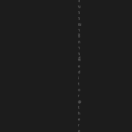
ง
บ
ร
ร
ณ
า
ธิ
ก
า
ร
ที่
e
d
i
t
o
r
@
t
h
e
r
e