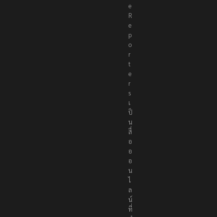
e
R
e
p
o
r
t
e
r
s
เ
ป็
น
สื่
อ
อ
อ
น
ไ
ล
น์
ที่