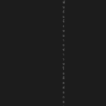
พั
น
ธ์
แ
จ้
ง
ห
ม
า
ย
ข่
า
ว
ห
รื
อ
ติ
ด
ต่
อ
ก
อ