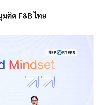
มุมคิด F&B ไทย