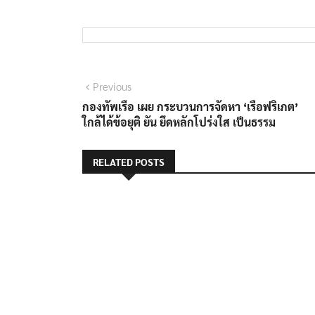
แนะแนว
Previous
Previous
post:
กองทัพเรือ เผย กระบวนการจัดหา ‘เรือฟริเกต’
เรื่อง
ใกล้ได้ข้อยุติ ยัน ยึดหลักโปร่งใส เป็นธรรม
RELATED POSTS