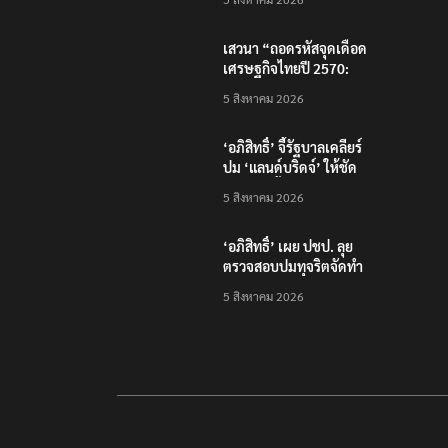
โครงสร้างพื้นฐานดิจิทัล
และบุคลากรยุค AI
เสวนา “ถอดรหัสจุดเดือด
เศรษฐกิจไทยปี 2570:
เศรษฐกิจโลกผันผวน…
5 สิงหาคม 2026
ธุรกิจไทยจะรับมือ
อย่างไร?”
‘อภิสิทธิ์’ จี้รัฐบาลเคลียร์
ปม ‘แลนด์บริดจ์’ ให้ชัด
หลังคลังชี้ไม่คุ้มค่า
5 สิงหาคม 2026
‘อภิสิทธิ์’ เผย ปชป. ลุย
ตรวจสอบปมทุจริตจัดทำ
แพลตฟอร์มดิจิทัลของ
5 สิงหาคม 2026
สสว.