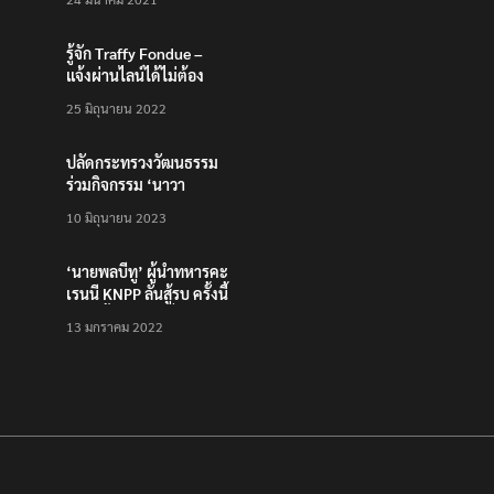
รู้จัก Traffy Fondue –
แจ้งผ่านไลน์ได้ไม่ต้อง
โหลดแอพใหม่ – แจ้งได้
25 มิถุนายน 2022
ทั่วไทย ไม่ใช่แค่ในกรุง
ปลัดกระทรวงวัฒนธรรม
ร่วมกิจกรรม ‘นาวา
ภิกขาจาร’ แต่งชุดไทย
10 มิถุนายน 2023
ตักบาตรทางน้ำ
‘นายพลบีทู’ ผู้นำทหารคะ
เรนนี KNPP ลั่นสู้รบ ครั้งนี้
เป็นครั้งสุดท้าย ที่
13 มกราคม 2022
ประชาชนต้องชนะ