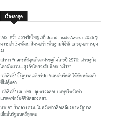
เรื่องล่าสุด
‘AIS’ คว้า 2 รางวัลใหญ่เวที Brand Inside Awards 2026 ชู
ความสำเร็จพัฒนาโครงสร้างพื้นฐานดิจิทัลและบุคลากรยุค
AI
เสวนา “ถอดรหัสจุดเดือดเศรษฐกิจไทยปี 2570: เศรษฐกิจ
โลกผันผวน… ธุรกิจไทยจะรับมืออย่างไร?”
‘อภิสิทธิ์’ จี้รัฐบาลเคลียร์ปม ‘แลนด์บริดจ์’ ให้ชัด หลังคลัง
ชี้ไม่คุ้มค่า
‘อภิสิทธิ์’ เผย ปชป. ลุยตรวจสอบปมทุจริตจัดทำ
แพลตฟอร์มดิจิทัลของ สสว.
นายกฯ ย้ำกลาง ครม. ไม่หวั่นข่าวลือเสถียรภาพรัฐบาล
เชื่อมั่นรัฐมนตรีทุกคน