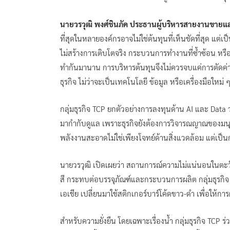
นายวรวุฒิ พงศ์ชินภัค ประธานผู้บริหารสายงานขา
ที่สุดในหลายองค์กรอาจไม่ใช่ต้นทุนที่เห็นชัดที่สุด แต่เ
ไม่สร้างการเติบโตจริง กระบวนการทำงานที่ซ้ำซ้อน ห
ทำกันมานาน การบริหารต้นทุนจึงไม่ควรจบแค่การตัดค่าใ
ธุรกิจ ไม่ว่าจะเป็นเทคโนโลยี ข้อมูล หรือเครื่องมือใหม่ 
กลุ่มธุรกิจ TCP ยกตัวอย่างการลงทุนด้าน AI และ Data 
มากำกับดูแล เพราะธุรกิจยังต้องการวิจารณญาณของมน
พลังงานสะอาดไม่ใช่เพียงโจทย์ด้านสิ่งแวดล้อม แต่เ
นายวรวุฒิ เปิดเผยว่า สถานการณ์ความไม่แน่นอนในตะว
สี กระทบต่อบรรจุภัณฑ์และกระบวนการผลิต กลุ่มธุรกิจ
เอเชีย เปลี่ยนมาใช้สติกเกอร์บาร์โค้ดขาว-ดำ เพื่อให้การผ
สำหรับความยั่งยืน โดยเฉพาะเรื่องน้ำ กลุ่มธุรกิจ TCP 