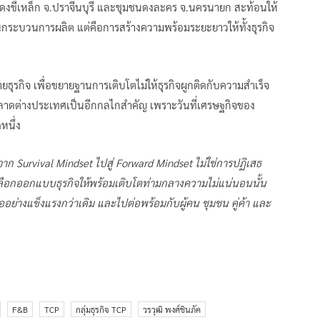
นดงขี้เหล็ก จ.ปราจีนบุรี และชุมชนดงละคร จ.นครนายก สะท้อนให้
รในกระบวนการผลิต แต่คือการสร้างความพร้อมระยะยาวให้ทั้งธุรกิจ
ธุรกิจ เพื่อขยายฐานการเติบโตไม่ให้ธุรกิจผูกติดกับความสำเร็จ
ลาดต่างประเทศเป็นอีกกลไกสำคัญ เพราะวันที่เศรษฐกิจของ
หนึ่ง
าก Survival Mindset ไปสู่ Forward Mindset ไม่ใช่การปฏิเสธ
ลือกออกแบบธุรกิจให้พร้อมเติบโตท่ามกลางความไม่แน่นอนนั้น
ออย่างแข็งแรงกว่าเดิม และไปต่อพร้อมกับผู้คน ชุมชน คู่ค้า และ
F&B
TCP
กลุ่มธุรกิจ TCP
วรวุฒิ พงศ์ชินภัค