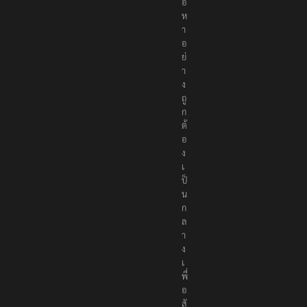
อ
ห
า
อ
ย่
า
ง
ถู
ก
ต้
อ
ง
เ
ป็
น
ก
ล
า
ง
เ
พื่
อ
สั