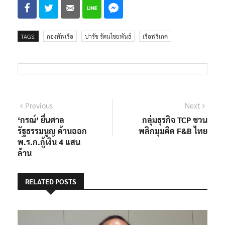
TAGS:
กองทัพเรือ
ปารัช รัตนไชยพันธ์
เรือฟริเกต
แนะแนว
Previous
Next
Previous
Next
post:
post:
‘กรณ์’ ยื่นศาล
กลุ่มธุรกิจ TCP ชวน
เรื่อง
รัฐธรรมนูญ ค้านออก
พลิกมุมคิด F&B ไทย
พ.ร.ก.กู้เงิน 4 แสน
ล้าน
RELATED POSTS