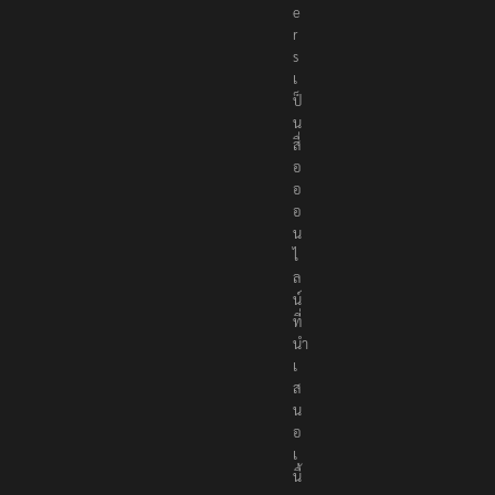
e
r
s
เ
ป็
น
สื่
อ
อ
อ
น
ไ
ล
น์
ที่
นำ
เ
ส
น
อ
เ
นื้