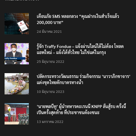
เตือนภัย SMS หลอกลวง “คุณฝากเงินสำเร็จแล้ว
200,000 บาท”
24 มีนาคม 2021
รู้จัก Traffy Fondue – แจ้งผ่านไลน์ได้ไม่ต้อง โหลด
แอพใหม่ – แจ้งได้ทั่วไทย ไม่ใช่แค่ในกรุง
25 มิถุนายน 2022
ปลัดกระทรวงวัฒนธรรม ร่วมกิจกรรม ‘นาวาภิกขาจาร’
แต่งชุดไทยตักบาตรทางน้ำ
10 มิถุนายน 2023
‘นายพลบีทู’ ผู้นำทหารคะเรนนี KNPP ลั่นสู้รบ ครั้งนี้
เป็นครั้งสุดท้าย ที่ประชาชนต้องชนะ
13 มกราคม 2022