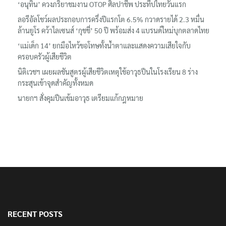
‘อนุทิน’ ควงภริยาชมงาน OTOP ศิลปาชีพ ประทีปไทยวันแรก
ลอรีอัลโชว์ผลประกอบการครึ่งปีแรกโต 6.5% กวาดรายได้ 2.3 หมื่น
ล้านยูโร คว้าไลเซนส์ ‘กุชชี่’ 50 ปี พร้อมส่ง 4 แบรนด์ใหม่บุกตลาดไทย
‘แม่เด็ก 14’ ยกมือไหว้ขอโทษทั้งน้ำตาและแสดงความเสียใจกับ
ครอบครัวผู้เสียชีวิต
นิติเวชฯ เผยผลชันสูตรผู้เสียชีวิตเหตุใช้อาวุธปืนในโรงเรียน 8 ร่าง
กระสุนเข้าจุดสำคัญทั้งหมด
นายกฯ สั่งคุมปืนเข้มอาวุธ เตรียมแก้กฎหมาย
RECENT POSTS