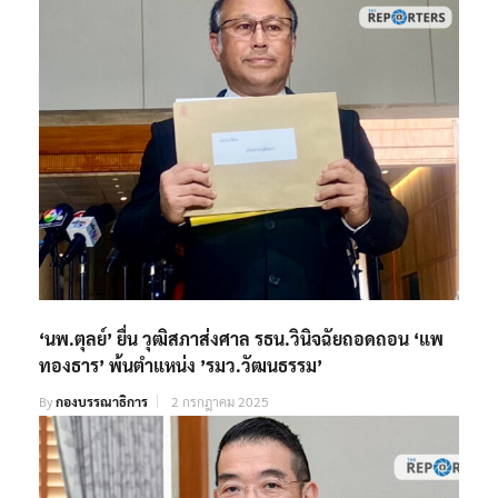
‘นพ.ตุลย์’ ยื่น วุฒิสภาส่งศาล รธน.วินิจฉัยถอดถอน ‘แพ
ทองธาร’ พ้นตำแหน่ง ’รมว.วัฒนธรรม’
By
กองบรรณาธิการ
2 กรกฎาคม 2025