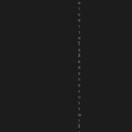
ม
า
ย
ข่
า
ว
ห
รื
อ
ติ
ด
ต่
อ
ก
อ
ง
บ
ร
ร
ณ
า
ธิ