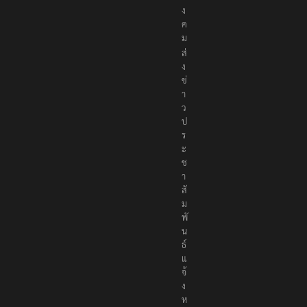
ง
ค
ม
ส่
ง
ข่
า
ว
ป
ร
ะ
ช
า
สั
ม
พั
น
ธ์
แ
จ้
ง
ห