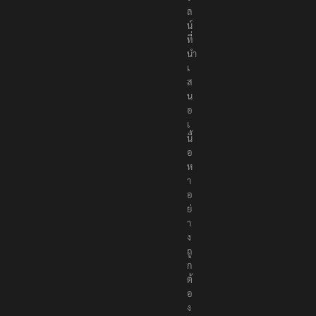
ล
น์
ที่
นำ
เ
ส
น
อ
เ
นื้
อ
ห
า
อ
ย่
า
ง
ถู
ก
ต้
อ
ง