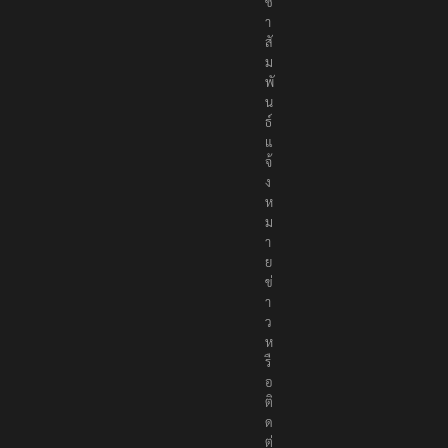
ช
า
สั
ม
พั
น
ธ์
แ
จ้
ง
ห
ม
า
ย
ข่
า
ว
ห
รื
อ
ติ
ด
ต่