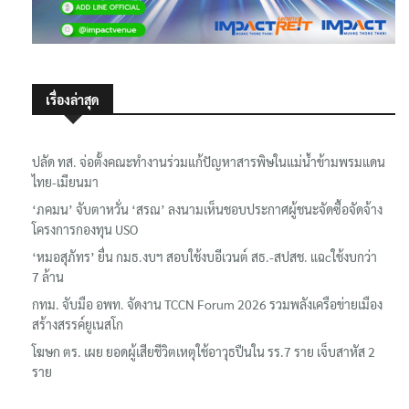
เรื่องล่าสุด
ปลัด ทส. จ่อตั้งคณะทำงานร่วมแก้ปัญหาสารพิษในแม่น้ำข้ามพรมแดน
ไทย-เมียนมา
‘ภคมน’ จับตาหวั่น ‘สรณ’ ลงนามเห็นชอบประกาศผู้ชนะจัดซื้อจัดจ้าง
โครงการกองทุน USO
‘หมอสุภัทร’ ยื่น กมธ.งบฯ สอบใช้งบอีเวนต์ สธ.-สปสช. แฉcใช้งบกว่า
7 ล้าน
กทม. จับมือ อพท. จัดงาน TCCN Forum 2026 รวมพลังเครือข่ายเมือง
สร้างสรรค์ยูเนสโก
โฆษก ตร. เผย ยอดผู้เสียชีวิตเหตุใช้อาวุธปืนใน รร.7 ราย เจ็บสาหัส 2
ราย