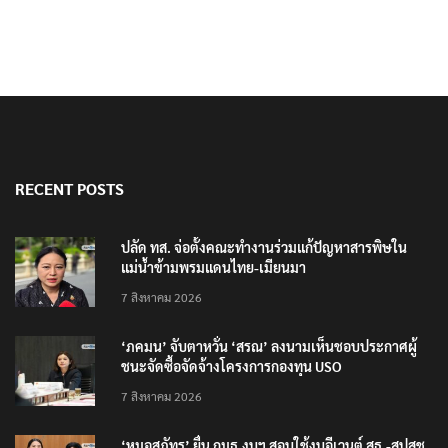
RECENT POSTS
ปลัด ทส. จ่อตั้งคณะทำงานร่วมแก้ปัญหาสารพิษใน
แม่น้ำข้ามพรมแดนไทย-เมียนมา
7 สิงหาคม 2026
‘ภคมน’ จับตาหวั่น ‘สรณ’ ลงนามเห็นชอบประกาศผู้
ชนะจัดซื้อจัดจ้างโครงการกองทุน USO
7 สิงหาคม 2026
‘หมอสุภัทร’ ยื่น กมธ.งบฯ สอบใช้งบอีเวนต์ สธ.-สปสช.