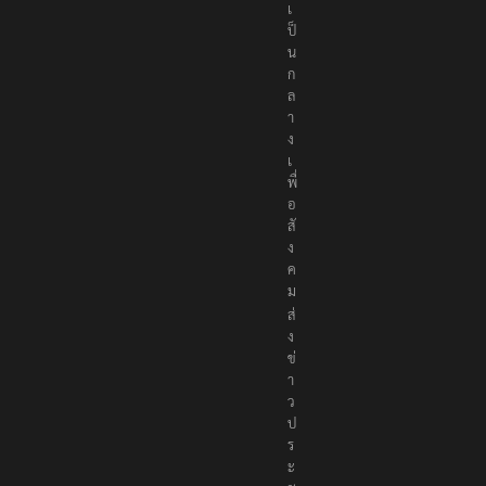
เ
ป็
น
ก
ล
า
ง
เ
พื่
อ
สั
ง
ค
ม
ส่
ง
ข่
า
ว
ป
ร
ะ