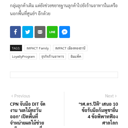
กลุ่มลูกค้าเดิม แต่ยังช่วยขยายฐานลูกค้าไปยังร้านอาหารในเครือ
นอกพื้นที่ศูนย์ฯ อีกด้วย
TAGS:
IMPACT Family
IMPACT เมืองทองธานี
LoyaltyProgram
ธุรกิจร้านอาหาร
อิมแพ็ค
แนะแนว
Previous
Next
Previous
Next
post:
post:
CPN จับมือ DIT จัด
‘รศ.ดร.ปิติ’ เสนอ 10
เรื่อง
งาน ‘ผลไม้ตะวัน
ข้อรับมือกัมพูชายื่น
ออก’ เปิดพื้นที่
4 ข้อพิพาทฟ้อง
จำหน่ายผลไม้ช่วย
ศาลโลก