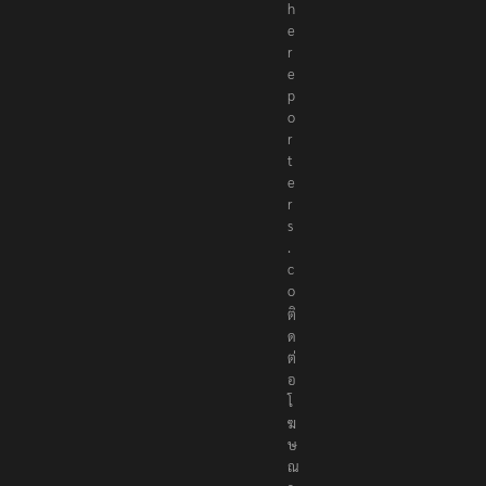
h
e
r
e
p
o
r
t
e
r
s
.
c
o
ติ
ด
ต่
อ
โ
ฆ
ษ
ณ