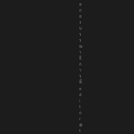
อ
ก
อ
ง
บ
ร
ร
ณ
า
ธิ
ก
า
ร
ที่
e
d
i
t
o
r
@
t