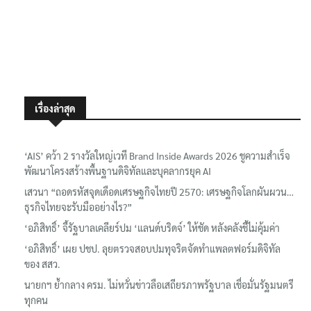
เรื่องล่าสุด
‘AIS’ คว้า 2 รางวัลใหญ่เวที Brand Inside Awards 2026 ชูความสำเร็จ
พัฒนาโครงสร้างพื้นฐานดิจิทัลและบุคลากรยุค AI
เสวนา “ถอดรหัสจุดเดือดเศรษฐกิจไทยปี 2570: เศรษฐกิจโลกผันผวน…
ธุรกิจไทยจะรับมืออย่างไร?”
‘อภิสิทธิ์’ จี้รัฐบาลเคลียร์ปม ‘แลนด์บริดจ์’ ให้ชัด หลังคลังชี้ไม่คุ้มค่า
‘อภิสิทธิ์’ เผย ปชป. ลุยตรวจสอบปมทุจริตจัดทำแพลตฟอร์มดิจิทัล
ของ สสว.
นายกฯ ย้ำกลาง ครม. ไม่หวั่นข่าวลือเสถียรภาพรัฐบาล เชื่อมั่นรัฐมนตรี
ทุกคน