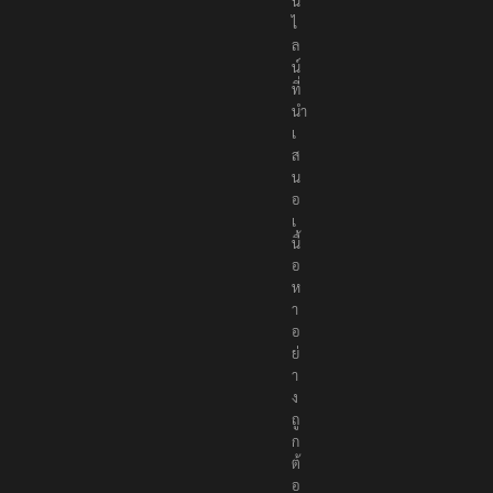
น
ไ
ล
น์
ที่
นำ
เ
ส
น
อ
เ
นื้
อ
ห
า
อ
ย่
า
ง
ถู
ก
ต้
อ