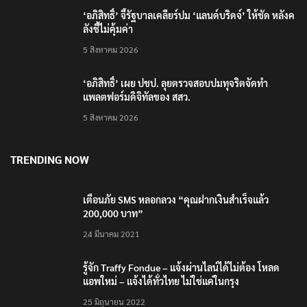
‘อภิสิทธิ์’ จี้รัฐบาลเคลียร์ปม ‘แลนด์บริดจ์’ ให้ชัด หลังค
ลังชี้ไม่คุ้มค่า
5 สิงหาคม 2026
‘อภิสิทธิ์’ เผย ปชป. ลุยตรวจสอบปมทุจริตจัดทำ
แพลตฟอร์มดิจิทัลของ สสว.
5 สิงหาคม 2026
TRENDING NOW
เตือนภัย SMS หลอกลวง “คุณฝากเงินสำเร็จแล้ว
200,000 บาท”
24 มีนาคม 2021
รู้จัก Traffy Fondue – แจ้งผ่านไลน์ได้ไม่ต้อง โหลด
แอพใหม่ – แจ้งได้ทั่วไทย ไม่ใช่แค่ในกรุง
25 มิถุนายน 2022