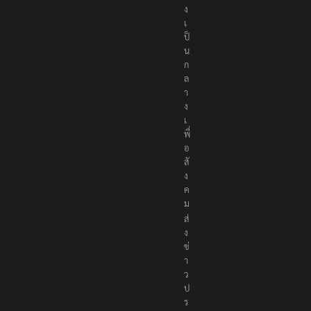
ง
เ
ป็
น
ก
ล
า
ง
เ
พื่
อ
สั
ง
ค
ม
ส่
ง
ข่
า
ว
ป
ร