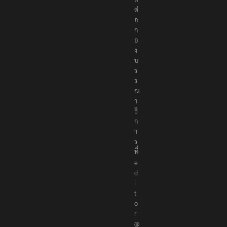
ต่
อ
ก
อ
ง
บ
ร
ร
ณ
า
ธิ
ก
า
ร
ที่
e
d
i
t
o
r
@