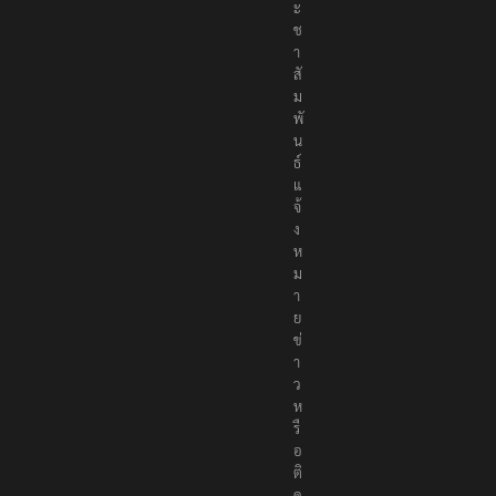
ะ
ช
า
สั
ม
พั
น
ธ์
แ
จ้
ง
ห
ม
า
ย
ข่
า
ว
ห
รื
อ
ติ
ด