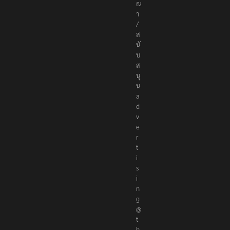
ณ
า
/
ส
นั
บ
ส
นุ
น
a
d
v
e
r
t
i
s
i
n
g
@
t
h