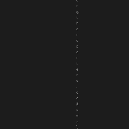
r
@
t
h
e
r
e
p
o
r
t
e
r
s
.
c
o
ติ
ด
ต่
อ
โ