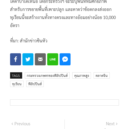
โคตาบาโตเหนือ โดยกระทรวงฯ จะระบุพื้นที่ที่มีศักยภาพ
สำหรับการขยายพื้นที่เพาะปลูก และคาดว่าข้อตกลงส่งออก
ทุเรียนนี้จะสร้างงานทั้งทางตรงและทางอ้อมอย่างน้อย 10,000
อัตรา
ที่มา: สำนักข่าวซินหัว
TAGS:
กระทรวงเกษตรของฟิลิปปินส์
คุณภาพสูง
ตลาดจีน
ทุเรียน
ฟิลิปปินส์
แนะแนว
Previous
Next
Previous
Next