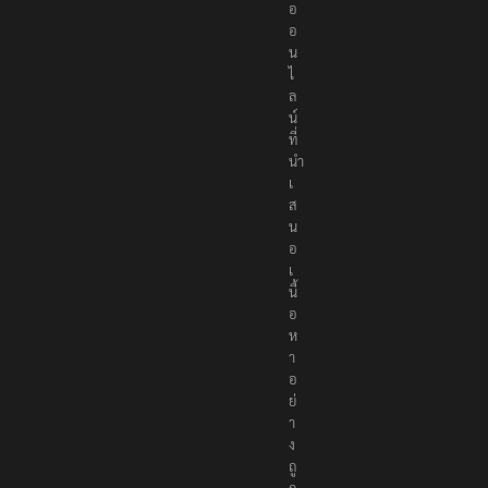
อ
อ
น
ไ
ล
น์
ที่
นำ
เ
ส
น
อ
เ
นื้
อ
ห
า
อ
ย่
า
ง
ถู
ก