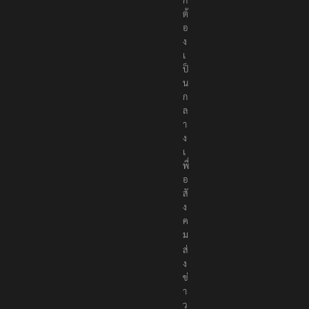
ต้
อ
ง
เ
ป็
น
ก
ล
า
ง
เ
พื่
อ
สั
ง
ค
ม
ส่
ง
ข่
า
ว