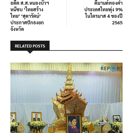
post:
post:
อดีต ส.ส.หนองบัวฯ
ดีมานด์ทองคำ
เรื่อง
หนีซบ ‘ไทยสร้าง
ประเทศไทยพุ่ง 9%
ไทย’ ‘สุดารัตน์’
ในไตรมาส 4 ของปี
ประกาศปักธงยก
2565
จังหวัด
RELATED POSTS