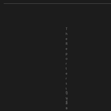
T
h
e
R
e
p
o
r
t
e
r
s
เ
ป็
น
สื่
อ