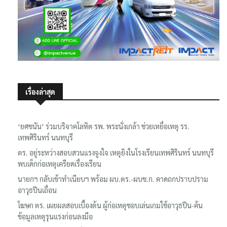
เรื่องล่าสุด
‘ยศชนัน’ ร่วมบริจาคโลหิต รพ. พระนั่งเกล้า ช่วยเหยื่อเหตุ รร.
เทพศิรินทร์ นนทบุรี
ตร. อยู่ระหว่างสอบสวนแรงจูงใจ เหตุยิงในโรงเรียนเทพศิรินทร์ นนทบุรี
พบเด็กก่อเหตุเครียดเรื่องเรียน
นายกฯ กลับเข้าทำเนียบฯ พร้อม ผบ.ตร.-ผบช.ก. คาดถกปราบปราม
อาวุธปืนเถื่อน
โฆษก ตร. เผยผลสอบเบื้องต้น ผู้ก่อเหตุชอบเล่นเกมใช้อาวุธปืน-ค้น
ข้อมูลเหตุรุนแรงก่อนลงมือ