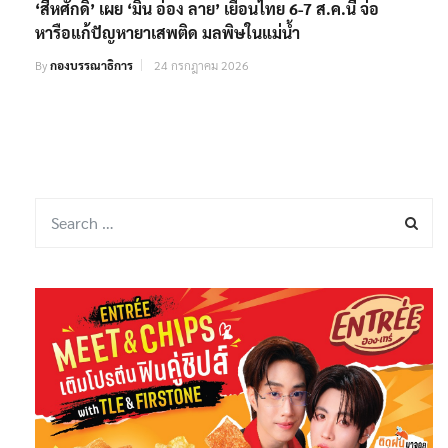
‘สีหศักดิ์’ เผย ‘มิน อ่อง ลาย’ เยือนไทย 6-7 ส.ค.นี้ จ่อ
หารือแก้ปัญหายาเสพติด มลพิษในแม่น้ำ
By
กองบรรณาธิการ
24 กรกฎาคม 2026