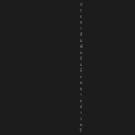
ป
ร
ะ
ช
า
สั
ม
พั
น
ธ์
แ
จ้
ง
ห
ม
า
ย
ข่
า
ว
ห
รื