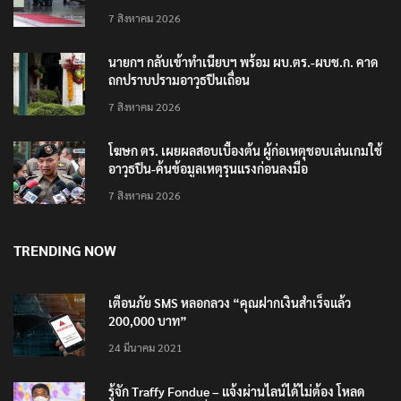
7 สิงหาคม 2026
นายกฯ กลับเข้าทำเนียบฯ พร้อม ผบ.ตร.-ผบช.ก. คาด
ถกปราบปรามอาวุธปืนเถื่อน
7 สิงหาคม 2026
โฆษก ตร. เผยผลสอบเบื้องต้น ผู้ก่อเหตุชอบเล่นเกมใช้
อาวุธปืน-ค้นข้อมูลเหตุรุนแรงก่อนลงมือ
7 สิงหาคม 2026
TRENDING NOW
เตือนภัย SMS หลอกลวง “คุณฝากเงินสำเร็จแล้ว
200,000 บาท”
24 มีนาคม 2021
รู้จัก Traffy Fondue – แจ้งผ่านไลน์ได้ไม่ต้อง โหลด