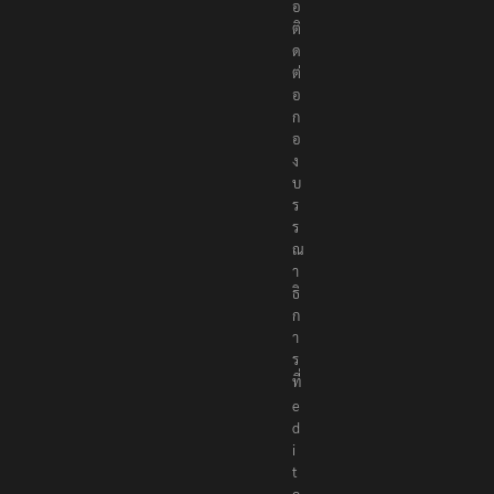
อ
ติ
ด
ต่
อ
ก
อ
ง
บ
ร
ร
ณ
า
ธิ
ก
า
ร
ที่
e
d
i
t
o