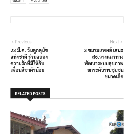
แนะแนว
Previous
Next
Previous
Next
post:
post:
23 มี.ค. วันลูกสุนัข
3 ชมรมแพทย์ เสนอ
เรื่อง
แห่งชาติ ร่วมฉลอง
สธ.วางแนวทาง
ความรักที่มีให้กับ
พัฒนาระบบสุขภาพ
เพื่อนสี่ขาตัวน้อย
ยกระดับรพ.ชุมชน
ขนาดเล็ก
RELATED POSTS