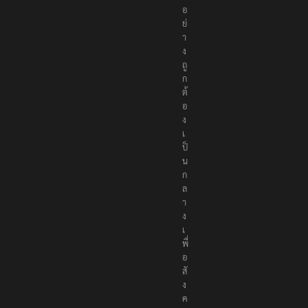
ย่
า
ง
ถู
ก
ต้
อ
ง
เ
ป็
น
ก
ล
า
ง
เ
พื่
อ
สั
ง
ค
ม