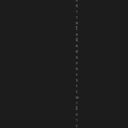
า
ว
ห
รื
อ
ติ
ด
ต่
อ
ก
อ
ง
บ
ร
ร
ณ
า
ธิ
ก
า
ร
ที่