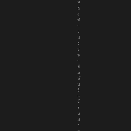
ส่
ง
ข่
า
ว
ป
ร
ะ
ช
า
สั
ม
พั
น
ธ์
แ
จ้
ง
ห
ม
า
ย
ข่