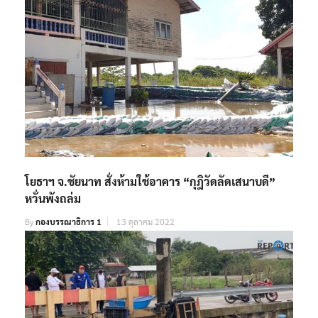
โยธาฯ จ.ชัยนาท สั่งห้ามใช้อาคาร “กุฎิวัดลัดเสนาบดี”
หวั่นพังถล่ม
By
กองบรรณาธิการ 1
13 ตุลาคม 2022