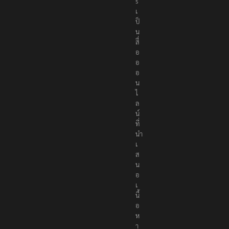
เ
ป็
น
สื่
อ
อ
อ
น
ไ
ล
น์
ที่
นำ
เ
ส
น
อ
เ
นื้
อ
ห
า
อ