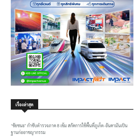
เรื่องล่าสุด
‘ชัยชนะ’ กำชับตำรวจภาค 8 เข้ม สกัดการใช้พื้นที่ภูเก็ต-อันดามันเป็น
ฐานก่ออาชญากรรม
‘มิน ออง ไลง์’ ถึงประเทศไทย ‘สีหศักดิ์-เอกนัฏ’ ต้อนรับที่สนามบิน