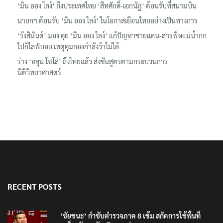
นายกฯ ต้อนรับ ‘มิน ออง ไลง์’ ในโอกาสเยือนไทยอย่างเป็นทางการ
‘รังสิมันต์’ มอง คุย ‘มิน ออง ไลง์’ แก้ปัญหาชายแดน-สารพิษแม่น้ำกก
ไปก็ไลฟ์บอย เหตุคุมกองกำลังว้าไม่ได้
ร่าง ‘ฮลุน โซโล่’ ถึงไทยแล้ว ส่งชันสูตรตามกระบวนการ
นิติวิทยาศาสตร์
RECENT POSTS
‘ชัยชนะ’ กำชับตำรวจภาค 8 เข้ม สกัดการใช้พื้นที่
ภูเก็ต-อันดามันเป็นฐานก่ออาชญากรรม