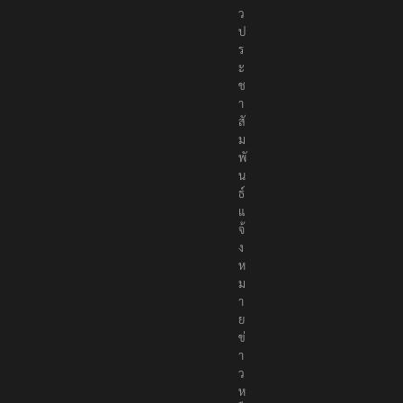
ข่
า
ว
ป
ร
ะ
ช
า
สั
ม
พั
น
ธ์
แ
จ้
ง
ห
ม
า
ย
ข่
า