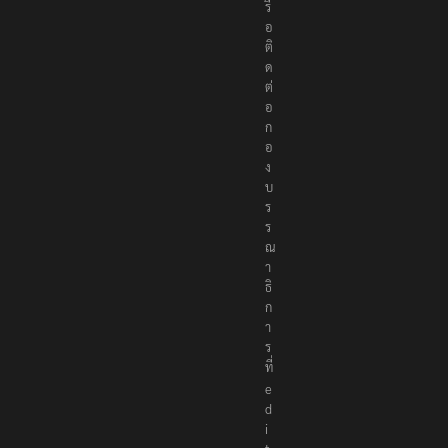
ว
ห
รื
อ
ติ
ด
ต่
อ
ก
อ
ง
บ
ร
ร
ณ
า
ธิ
ก
า
ร
ที่
e