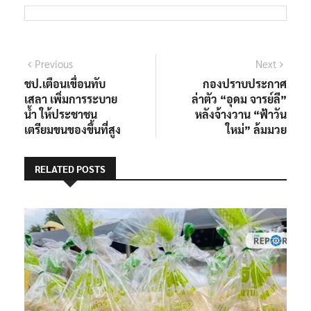
แนะแนว
Previous
Next
Previous
Next
post:
post:
ชป.เตือนเขื่อนทับ
กองปราบประกาศ
เรื่อง
เสลา เพิ่มการระบาย
ล่าตัว “อุดม จารย์ลี”
น้ำ ให้ประชาชน
หลังจ้างวาน “ฟ้าวัน
เตรียมขนของขึ้นที่สูง
ใหม่” ล้มมวย
RELATED POSTS