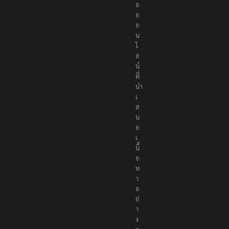
น
สื่
อ
อ
อ
น
ไ
ล
น์
ที่
นำ
เ
ส
น
อ
เ
นื้
อ
ห
า
อ
ย่