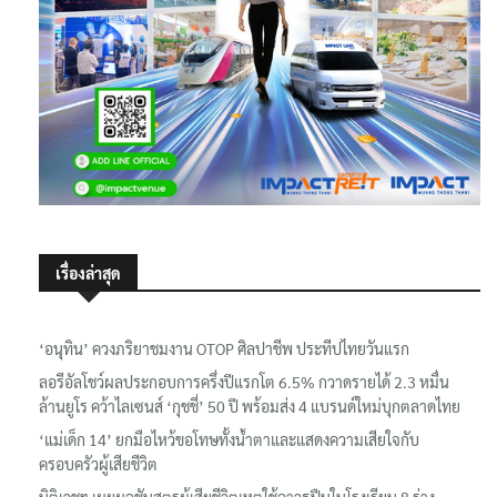
เรื่องล่าสุด
‘อนุทิน’ ควงภริยาชมงาน OTOP ศิลปาชีพ ประทีปไทยวันแรก
ลอรีอัลโชว์ผลประกอบการครึ่งปีแรกโต 6.5% กวาดรายได้ 2.3 หมื่น
ล้านยูโร คว้าไลเซนส์ ‘กุชชี่’ 50 ปี พร้อมส่ง 4 แบรนด์ใหม่บุกตลาดไทย
‘แม่เด็ก 14’ ยกมือไหว้ขอโทษทั้งน้ำตาและแสดงความเสียใจกับ