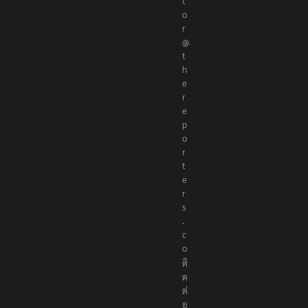
d
i
t
o
r
@
t
h
e
r
e
p
o
r
t
e
r
s
.
c
o
ติ
ด