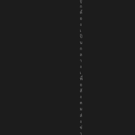
า
ง
ถู
ก
ต้
อ
ง
เ
ป็
น
ก
ล
า
ง
เ
พื่
อ
สั
ง
ค
ม
ส่
ง