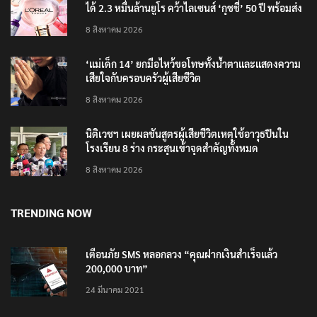
ลอรีอัลโชว์ผลประกอบการครึ่งปีแรกโต 6.5% กวาดราย
ได้ 2.3 หมื่นล้านยูโร คว้าไลเซนส์ ‘กุชชี่’ 50 ปี พร้อมส่ง
4 แบรนด์ใหม่บุกตลาดไทย
8 สิงหาคม 2026
‘แม่เด็ก 14’ ยกมือไหว้ขอโทษทั้งน้ำตาและแสดงความ
เสียใจกับครอบครัวผู้เสียชีวิต
8 สิงหาคม 2026
นิติเวชฯ เผยผลชันสูตรผู้เสียชีวิตเหตุใช้อาวุธปืนใน
โรงเรียน 8 ร่าง กระสุนเข้าจุดสำคัญทั้งหมด
8 สิงหาคม 2026
TRENDING NOW
เตือนภัย SMS หลอกลวง “คุณฝากเงินสำเร็จแล้ว
200,000 บาท”