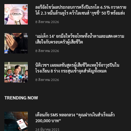
ลอรีอัลโชว์ผลประกอบการครึ่งปีแรกโต 6.5% กวาดราย
ได้ 2.3 หมื่นล้านยูโร คว้าไลเซนส์ ‘กุชชี่’ 50 ปี พร้อมส่ง
4 แบรนด์ใหม่บุกตลาดไทย
8 สิงหาคม 2026
‘แม่เด็ก 14’ ยกมือไหว้ขอโทษทั้งน้ำตาและแสดงความ
เสียใจกับครอบครัวผู้เสียชีวิต
8 สิงหาคม 2026
นิติเวชฯ เผยผลชันสูตรผู้เสียชีวิตเหตุใช้อาวุธปืนใน
โรงเรียน 8 ร่าง กระสุนเข้าจุดสำคัญทั้งหมด
8 สิงหาคม 2026
TRENDING NOW
เตือนภัย SMS หลอกลวง “คุณฝากเงินสำเร็จแล้ว
200,000 บาท”
24 มีนาคม 2021