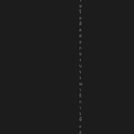
ห
รื
อ
ติ
ด
ต่
อ
ก
อ
ง
บ
ร
ร
ณ
า
ธิ
ก
า
ร
ที่
e
d