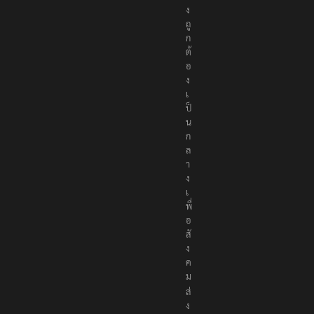
ง
ถู
ก
ต้
อ
ง
เ
ป็
น
ก
ล
า
ง
เ
พื่
อ
สั
ง
ค
ม
ส่
ง