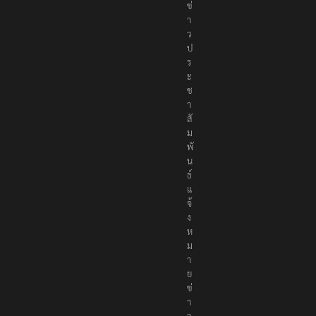
ข่
า
ว
ป
ร
ะ
ช
า
สั
ม
พั
น
ธ์
แ
จ้
ง
ห
ม
า
ย
ข่
า
ว