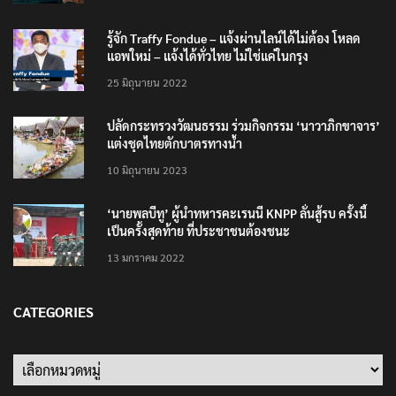
รู้จัก Traffy Fondue – แจ้งผ่านไลน์ได้ไม่ต้อง โหลด
แอพใหม่ – แจ้งได้ทั่วไทย ไม่ใช่แค่ในกรุง
25 มิถุนายน 2022
ปลัดกระทรวงวัฒนธรรม ร่วมกิจกรรม ‘นาวาภิกขาจาร’
แต่งชุดไทยตักบาตรทางน้ำ
10 มิถุนายน 2023
‘นายพลบีทู’ ผู้นำทหารคะเรนนี KNPP ลั่นสู้รบ ครั้งนี้
เป็นครั้งสุดท้าย ที่ประชาชนต้องชนะ
13 มกราคม 2022
CATEGORIES
Categories