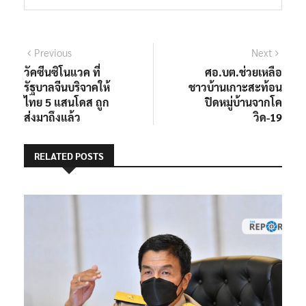
แนะแนว
Previous
Next
Previous
Next
post:
post:
วัคซีนซิโนแวค ที่
ศอ.บต.ช่วยเหลือ
เรื่อง
รัฐบาลจีนบริจาคให้
ชาวบ้านเกาะสะท้อน
ไทย 5 แสนโดส ถูก
ปิดหมู่บ้านจากโค
ส่งมาถึงแล้ว
วิด-19
RELATED POSTS