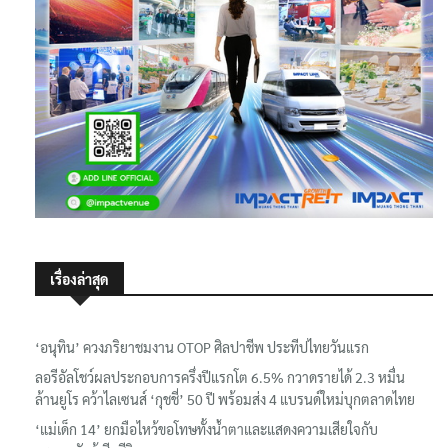
เรื่องล่าสุด
‘อนุทิน’ ควงภริยาชมงาน OTOP ศิลปาชีพ ประทีปไทยวันแรก
ลอรีอัลโชว์ผลประกอบการครึ่งปีแรกโต 6.5% กวาดรายได้ 2.3 หมื่น
ล้านยูโร คว้าไลเซนส์ ‘กุชชี่’ 50 ปี พร้อมส่ง 4 แบรนด์ใหม่บุกตลาดไทย
‘แม่เด็ก 14’ ยกมือไหว้ขอโทษทั้งน้ำตาและแสดงความเสียใจกับ