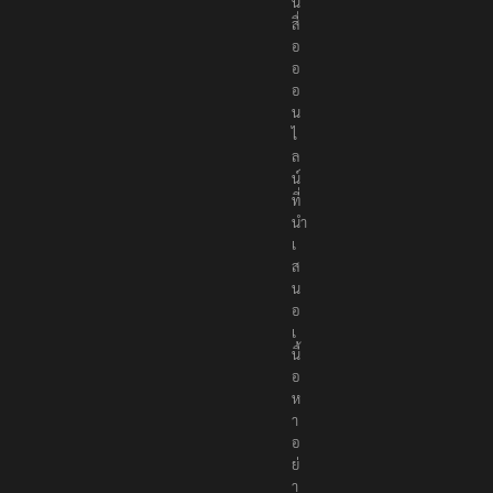
น
สื่
อ
อ
อ
น
ไ
ล
น์
ที่
นำ
เ
ส
น
อ
เ
นื้
อ
ห
า
อ
ย่
า