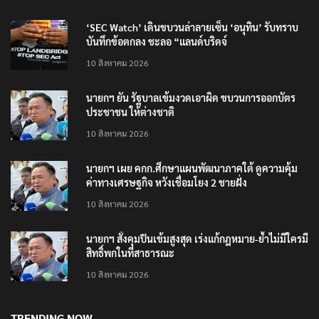
‘SEC Watch’ เดินขบวนล่าลายเซ็น ‘อนุทิน’ รับทราบ
บันทึกข้อตกลง ชะลอ “แลนด์บริดจ์
10 สิงหาคม 2026
นายกฯ ยัน รัฐบาลเข้มงวดเอาผิด ขบวนการออกบัตร
ประชาชน ให้ต่างชาติ
10 สิงหาคม 2026
นายกฯ เผย คกก.ศึกษาแผนพัฒนาภาคใต้ ดูความคุ้ม
ค่าทางเศรษฐกิจ หวังเชื่อมโยง 2 ชายฝั่ง
10 สิงหาคม 2026
นายกฯ สั่งคุมปืนเข้มสูงสุด เร่งแก้กฎหมาย-ย้ำไม่มีใครมี
สิทธิ์พกในที่สาธารณะ
10 สิงหาคม 2026
TRENDING NOW