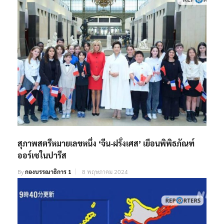
สุภาพสตรีหมายเลขหนึ่ง ‘จีน-ฝรั่งเศส’ เยือนพิพิธภัณฑ์
ออร์เซในปารีส
By
กองบรรณาธิการ 1
8 พฤษภาคม 2024