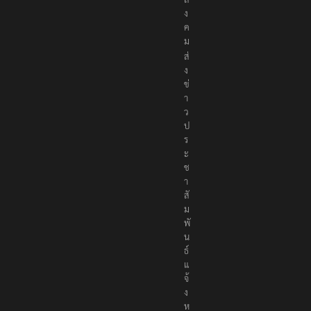
ง
ค
ม
ส่
ง
ข่
า
ว
ป
ร
ะ
ช
า
สั
ม
พั
น
ธ์
แ
จ้
ง
ห