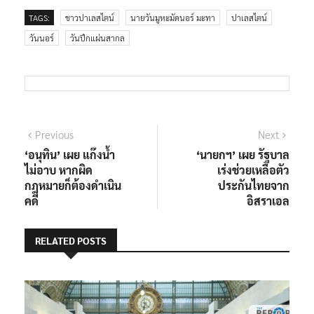
TAGS:
ชาวปาเลสไตน์
นายวันมูหะมัดนอร์ มะทา
ปาเลสไตน์
วันนอร์
วันปึกแผ่นสากล
แนะแนว
Previous
Next
Previous
Next
post:
post:
‘อนุทิน’ เผย แก๊งน้ำ
‘นายกฯ’ เผย รัฐบาล
เรื่อง
ไม่อาบ หากผิด
เร่งช่วยเหลือตัว
กฎหมายก็ต้องดำเนิน
ประกันไทยจาก
คดี
อิสราเอล
RELATED POSTS