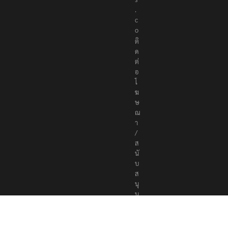
.
c
o
ติ
ด
ต่
อ
โ
ฆ
ษ
ณ
า
/
ส
นั
บ
ส
นุ
น
a
d
v