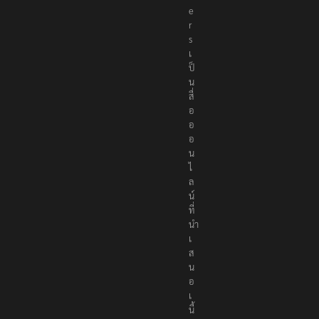
e
r
s
เ
ป็
น
สื่
อ
อ
อ
น
ไ
ล
น์
ที่
นำ
เ
ส
น
อ
เ
นื้