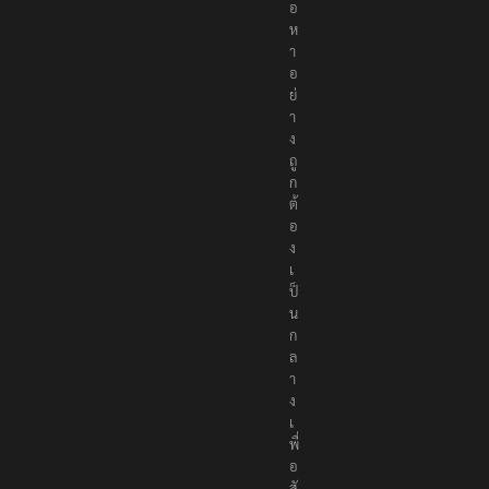
อ
ห
า
อ
ย่
า
ง
ถู
ก
ต้
อ
ง
เ
ป็
น
ก
ล
า
ง
เ
พื่
อ
สั