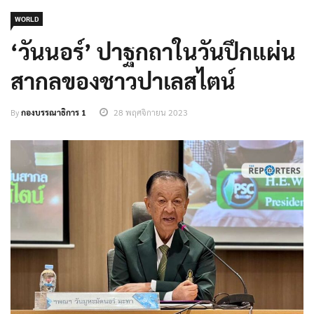
WORLD
‘วันนอร์’ ปาฐกถาในวันปึกแผ่น
สากลของชาวปาเลสไตน์
By
กองบรรณาธิการ 1
28 พฤศจิกายน 2023