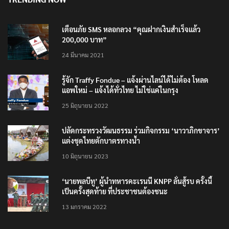
เตือนภัย SMS หลอกลวง “คุณฝากเงินสำเร็จแล้ว
200,000 บาท”
24 มีนาคม 2021
รู้จัก Traffy Fondue – แจ้งผ่านไลน์ได้ไม่ต้อง โหลด
แอพใหม่ – แจ้งได้ทั่วไทย ไม่ใช่แค่ในกรุง
25 มิถุนายน 2022
ปลัดกระทรวงวัฒนธรรม ร่วมกิจกรรม ‘นาวาภิกขาจาร’
แต่งชุดไทยตักบาตรทางน้ำ
10 มิถุนายน 2023
‘นายพลบีทู’ ผู้นำทหารคะเรนนี KNPP ลั่นสู้รบ ครั้งนี้
เป็นครั้งสุดท้าย ที่ประชาชนต้องชนะ
13 มกราคม 2022