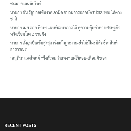
ชะลอ “แลนด์บริดจ์
นายกฯ ยัน รัฐบาลเข้มงวดเอาผิด ขบวนการออกบัตรประชาชน ให้ต่าง
ชาติ
นายกฯ เผย คกก.ศึกษาแผนพัฒนาภาคใต้ ดูความคุ้มค่าทางเศรษฐกิจ
หวังเชื่อมโยง 2 ชายฝั่ง
นายกฯ สั่งคุมปืนเข้มสูงสุด เร่งแก้กฎหมาย-ย้ำไม่มีใครมีสิทธิ์พกในที่
สาธารณะ
‘อนุทิน’ แจงโพสต์ “วิ่งหัวชนกำแพง” แค่ไว้สอน-เตือนตัวเอง
RECENT POSTS