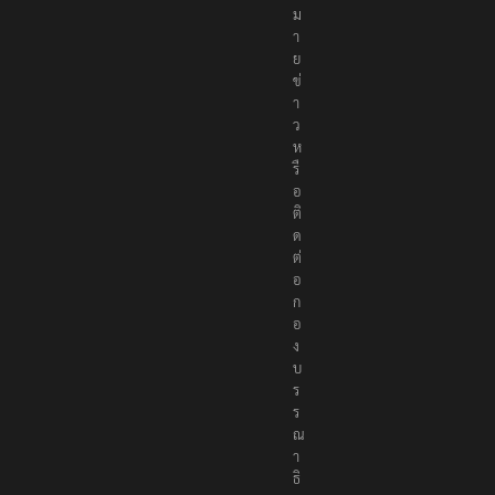
ม
า
ย
ข่
า
ว
ห
รื
อ
ติ
ด
ต่
อ
ก
อ
ง
บ
ร
ร
ณ
า
ธิ