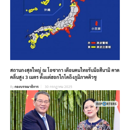
สถานกงสุลใหญ่ ณ โอซากา เตือนคนไทยรับมือสึนามิ คาด
คลื่นสูง 3 เมตร ตั้งแต่ฮอกไกโดถึงภูมิภาคคิวชู
By
กองบรรณาธิการ
30 กรกฎาคม 2025