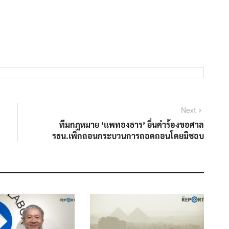
Next
Next
post:
ทีมกฎหมาย ‘แพทองธาร’ ยื่นคำร้องขอศาล
รธน.เพิกถอนกระบวนการถอดถอนโดยมิชอบ