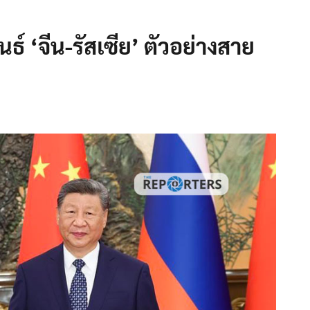
นธ์ ‘จีน-รัสเซีย’ ตัวอย่างสาย