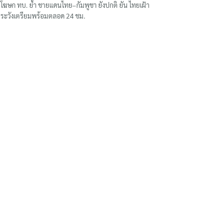
โฆษก ทบ. ย้ำ ชายแดนไทย–กัมพูชา ยังปกติ ยัน ไทยเฝ้า
ระวังเตรียมพร้อมตลอด 24 ชม.