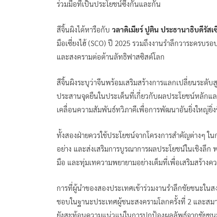
ร่วมมือที่เป็นประโยชน์ซึ่งกันและกัน
สีจิ้นผิงได้หารือกับ
วลาดิเมียร์ ปูติน ประธานาธิบดีรัสเซ
มือเซี่ยงไฮ้ (SCO) ปี 2025 รวมถึงงานรำลึกวาระครบร
และสงครามต่อต้านลัทธิฟาสซิสต์โลก
สีจิ้นผิงระบุว่าจีนพร้อมเสริมสร้างการแลกเปลี่ยนระด
ประสานจุดยืนในประเด็นที่เกี่ยวกับผลประโยชน์หลักแ
เคลื่อนความสัมพันธ์ทวิภาคีเพื่อการพัฒนาอันยิ่งใหญ่ยิ่งข
ทั้งสองฝ่ายควรใช้ประโยชน์จากโครงการสำคัญต่างๆ ใน
อย่าง และส่งเสริมการบูรณาการผลประโยชน์ในเชิงลึก พ
มือ และทุ่มเทความพยายามอย่างเต็มที่เพื่อเสริมสร้าง
การที่ผู้นำของสองประเทศเข้าร่วมงานรำลึกชัยชนะในส
ชอบในฐานะประเทศผู้ชนะสงครามโลกครั้งที่ 2 และสม
ยังสะท้อนความแน่วแน่ในการปกป้องผลลัพธ์จากชัยชนะใ