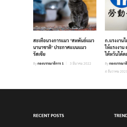
สะเทือนวงการแมว ‘สหพันธ์แมว
ก.แรงงานไต
นานาชาติ’ ประกาศแบนแมว
ให้แรงงาน ต
รัสเซีย
ไต้หวันได้
By
กองบรรณาธิการ 1
3 มีนาคม 2022
By
กองบรรณาธิ
4 ธันวาคม 202
RECENT POSTS
TREN