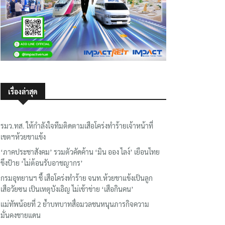
เรื่องล่าสุด
รมว.ทส. ให้กำลังใจทีมติดตามเสือโคร่งทำร้ายเจ้าหน้าที่
เขตฯห้วยขาแข้ง
‘ภาคประชาสังคม’ รวมตัวคัดค้าน ‘มิน ออง ไลง์’ เยือนไทย
ขึงป้าย ‘ไม่ต้อนรับอาชญากร’
กรมอุทยานฯ ชี้ เสือโคร่งทำร้าย จนท.ห้วยขาแข้งเป็นลูก
เสือวัยซน เป็นเหตุบังเอิญ ไม่เข้าข่าย ‘เสือกินคน’
แม่ทัพน้อยที่ 2 ย้ำบทบาทสื่อมวลชนหนุนภารกิจความ
มั่นคงชายแดน