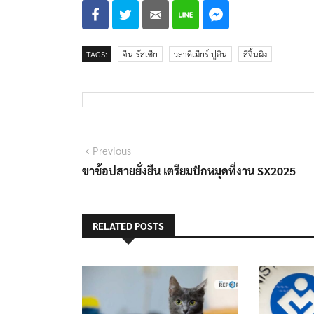
TAGS:
จีน-รัสเซีย
วลาดิเมียร์ ปูติน
สีจิ้นผิง
แนะแนว
Previous
Previous
post:
ขาช้อปสายยั่งยืน เตรียมปักหมุดที่งาน SX2025
เรื่อง
RELATED POSTS