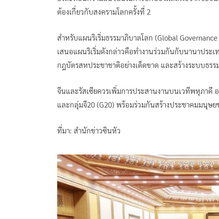
ต้องเกี่ยวกับสงครามโลกครั้งที่ 2
สำหรับแผนริเริ่มธรรมาภิบาลโลก (Global Governance Ini
เสนอแผนริเริ่มดังกล่าวคือทำงานร่วมกันกับนานาประเทศ
กฎบัตรสหประชาชาติอย่างเด็ดขาด และสร้างระบบธรรมาภ
จีนและรัสเซียควรเพิ่มการประสานงานบนเวทีพหุภาคี อาท
และกลุ่มจี20 (G20) พร้อมร่วมกันสร้างประชาคมมนุษยช
ที่มา: สำนักข่าวซินหัว