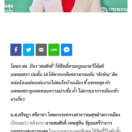
โฆษก สธ. ป้อง ‘สมศักดิ์’ ใช้สิทธิ์ตามกฎหมายวีโต้มติ
แพทยสภา ปมชั้น 14 โต้พวกเกลียดอาฆาตแค้น ‘ทักษิณ’ ติด
หล่มจ้องแต่จะเล่นงานไม่สนใจบ้านเมือง ชี้ แชทหลุด ทำ
แพทยสภาถูกลดทอนความน่าเชื่อ ย้ำ ไม่ควรเอาการเมืองเข้า
มาเกี่ยว
น.ส.ตรีชฎา ศรีธาดา โฆษกกระทรวงสาธารณสุขฝ่ายการเมือง
เปิดเผยว่า หลังจาก
นายสมศักดิ์ เทพสุทิน รัฐมนตรีว่าการ
กระทรวงสาธารณสุข
ในฐานะสภานายกพิเศษ ใช้สิทธิ์วีโตยับยั้ง