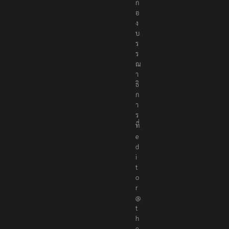
ก
อ
ง
บ
ร
ร
ณ
า
ธิ
ก
า
ร
ที่
e
d
i
t
o
r
@
t
h
e