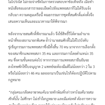
ไม่โปร่งใส ไม่กระจ่างชัดในการตรวจสอบหาข้อเท็จจริง เมื่อทำ
หนังสือขอเอกสารรายละเอียดไปยังแพทยสภาก็ไม่ได้รับแจ้ง
กลับมา ความคลุมเครือนี้ คณะกรรมการชุดที่สมศักดิ์แต่งตั้งจึง
เสนอความเห็นและแนวทางมาให้พิจารณา
หลังจากนายสมศักดิ์พิจารณาแล้ว จึงใช้สิทธิ์วีโต้ตามอำนาจ
หน้าที่ของสภานายกพิเศษ ย้ำว่านายสมศักดิ์ไม่ได้ไปบังคับ
ขู่เข็ญกรรมการแพทยสภาซึ่งมีทั้งสิ้น 70 คน มาจากการเลือกตั้ง
ของสมาชิกแพภทยสภา 35 คน และกรรมการโดยตำแหน่ง 35
คน ซึ่งตามขั้นตอนต่อไป หากกรรมการแพทยสภายืนยันจะ
ลงโทษพักใช้ใบอนุญาต 2 แพทย์จะต้องมีมติไม่น้อยกว่า 2 ใน 3
หรือไม่น้อยกว่า 46 คน ผลออกมาเป็นเช่นไรก็ต้องปฏิบัติไปตาม
กฎหมาย
“กลุ่มคนเกลียดอาฆาตแค้นนายทักษิณที่กล่าวหาโจมตีนายสม
ศักดิ์นั้น ไม่ศึกษา ไม่เข้าใจกฎหมาย และมีแต่อคติ ต้องการความ