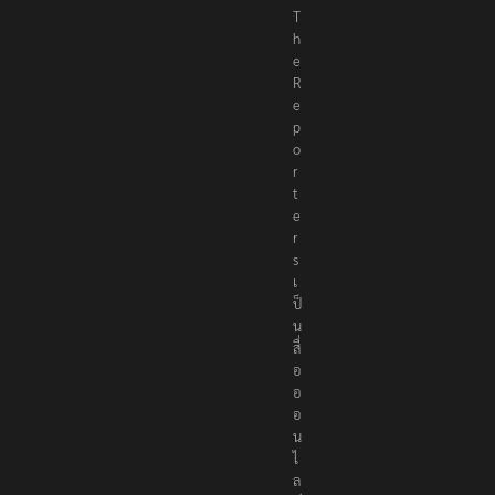
T
h
e
R
e
p
o
r
t
e
r
s
เ
ป็
น
สื่
อ
อ
อ
น
ไ
ล