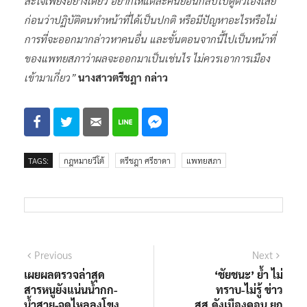
สะใจเพียงอย่างเดียว อยากให้แต่ละคนย้อนกลับไปดูตัวเองเสีย
ก่อนว่าปฏิบัติตนทำหน้าที่ได้เป็นปกติ หรือมีปัญหาอะไรหรือไม่
การที่จะออกมากล่าวหาคนอื่น และขั้นตอนจากนี้ไปเป็นหน้าที่
ของแพทยสภาว่าผลจะออกมาเป็นเช่นไร ไม่ควรเอาการเมือง
เข้ามาเกี่ยว”
นางสาวตรีชฎา กล่าว
TAGS:
กฎหมายวีโต้
ตรีชฎา ศรีธาดา
แพทยสภา
แนะแนว
Previous
Next
Previous
Next
post:
post:
เผยผลตรวจล่าสุด
‘ชัยชนะ’ ย้ำ ไม่
เรื่อง
สารหนูยังแน่นน้ำกก-
ทราบ-ไม่รู้ ข่าว
น้ำสาย-จุดไหลลงโขง
สส.ดังเมืองคอน ยก