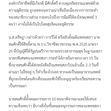
องค์กรวิชาชีพที่มีเกียรติ มีศักดิ์ศรี ควบคุมจริยธรรมแพทย์ด้วย
ความยุติธรรม ถูกลดทอนความน่าเชื่อถือเนื่องจากการกระทำ
ของสมาชิกบางส่วน กระทบไปถึงการมีมติให้ลงโทษแพทย์ 3
คนว่า อาจไม่ได้เป็นไปโดยสุจริตและยุติธรรม
น.ส.ตรีชฎา กล่าวด้วยว่า การวีโต้ หรือยับยั้งมติแพทยสภา นาย
สมศักดิ์ใช้สิทธิ์ตาม พ.ร.บ.วิชาชีพเวชกรรม พ.ศ.2525 มาตรา
25 ที่บัญญัติให้รัฐมนตรีว่าการกระทรวงสาธารณสุข ในฐานะสภา
นายกพิเศษของแพทยสภา กระทำได้ภายในกรอบเวลา 15 วัน
ซึ่งนายสมศักดิ์ได้ส่งหนังสือถึงแพทยสภาไปแล้วเมื่อ 2-3 วันที่
ผ่านมา ไม่ใช่อยู่ ๆ ก็ทำเรื่องไปเลย หากแต่เป็นผลมาจากแพทย์
ที่ถูกลงโทษโดนตักเตือนและพักใช้ใบอนุญาตร้องเรียนขอความ
เป็นธรรมมา
นายสมศักดิ์ตั้้งคณะกรรมการ 10 คนมาพิจารณาและให้เสนอ
ความเห็นพบว่า มีบางสิ่งในชั้นคณะอนุกรรมการของแพทยสภา