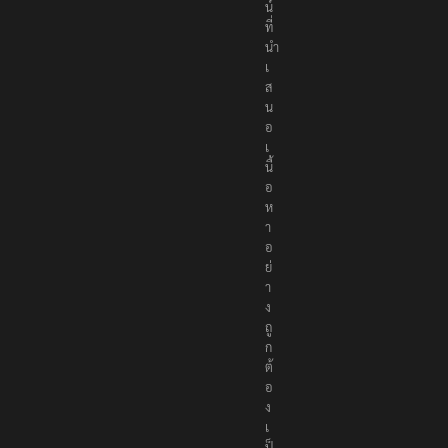
น์
ที่
นำ
เ
ส
น
อ
เ
นื้
อ
ห
า
อ
ย่
า
ง
ถู
ก
ต้
อ
ง
เ
ป็