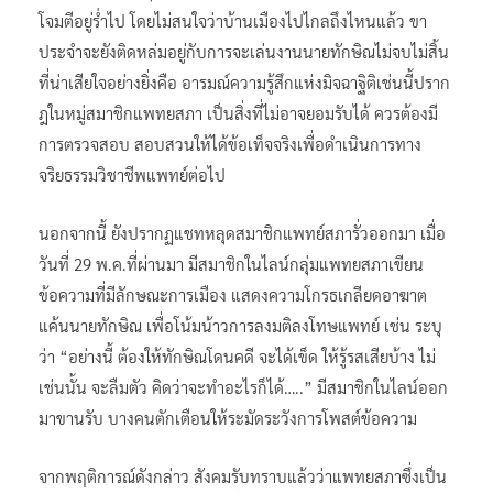
โจมตีอยู่ร่ำไป โดยไม่สนใจว่าบ้านเมืองไปไกลถึงไหนแล้ว ขา
ประจำจะยังติดหล่มอยู่กับการจะเล่นงานนายทักษิณไม่จบไม่สิ้น
ที่น่าเสียใจอย่างยิ่งคือ อารมณ์ความรู้สึกแห่งมิจฉาฐิติเช่นนี้ปราก
ฎในหมู่สมาชิกแพทยสภา เป็นสิ่งที่ไม่อาจยอมรับได้ ควรต้องมี
การตรวจสอบ สอบสวนให้ได้ข้อเท็จจริงเพื่อดำเนินการทาง
จริยธรรมวิชาชีพแพทย์ต่อไป
นอกจากนี้ ยังปรากฏแชทหลุดสมาชิกแพทย์สภารั่วออกมา เมื่อ
วันที่ 29 พ.ค.ที่ผ่านมา มีสมาชิกในไลน์กลุ่มแพทยสภาเขียน
ข้อความที่มีลักษณะการเมือง แสดงความโกรธเกลียดอาฆาต
แค้นนายทักษิณ เพื่อโน้มน้าวการลงมติลงโทษแพทย์ เช่น ระบุ
ว่า “อย่างนี้ ต้องให้ทักษิณโดนคดี จะได้เข็ด ให้รู้รสเสียบ้าง ไม่
เช่นนั้น จะลืมตัว คิดว่าจะทำอะไรก็ได้…..” มีสมาชิกในไลน์ออก
มาขานรับ บางคนตักเตือนให้ระมัดระวังการโพสต์ข้อความ
จากพฤติการณ์ดังกล่าว สังคมรับทราบแล้วว่าแพทยสภาซึ่งเป็น