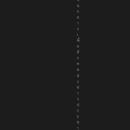
น
ก
ล
า
ง
เ
พื่
อ
สั
ง
ค
ม
ส่
ง
ข่
า
ว
ป
ร
ะ
ช
า