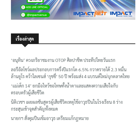
เรื่องล่าสุด
‘อนุทิน’ ควงภริยาชมงาน OTOP ศิลปาชีพ ประทีปไทยวันแรก
ลอรีอัลโชว์ผลประกอบการครึ่งปีแรกโต 6.5% กวาดรายได้ 2.3 หมื่น
ล้านยูโร คว้าไลเซนส์ ‘กุชชี่’ 50 ปี พร้อมส่ง 4 แบรนด์ใหม่บุกตลาดไทย
‘แม่เด็ก 14’ ยกมือไหว้ขอโทษทั้งน้ำตาและแสดงความเสียใจกับ
ครอบครัวผู้เสียชีวิต
นิติเวชฯ เผยผลชันสูตรผู้เสียชีวิตเหตุใช้อาวุธปืนในโรงเรียน 8 ร่าง
กระสุนเข้าจุดสำคัญทั้งหมด
นายกฯ สั่งคุมปืนเข้มอาวุธ เตรียมแก้กฎหมาย