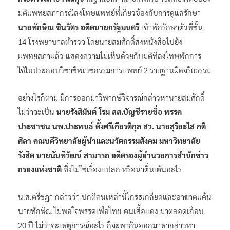
มติแพทยสภากรณีลงโทษแพทย์ที่เกี่ยวข้องกับการดูแลรักษา
นายทักษิณ ชินวัตร อดีตนายกรัฐมนตรี
เข้าพักรักษาตัวที่ชั้น
14 โรงพยาบาลตำรวจ โดยนายสมศักดิ์ส่งหนังสือไปยัง
แพทยสภาแล้ว แสดงความไม่เห็นด้วยกับมติที่ลงโทษพักการ
ใช้ใบประกอบวิชาชีพเวชกรรมการแพทย์ 2 รายฐานผิดจริยธรรม
อย่างไรก็ตาม มีการออกมาวิพากษ์วิจารณ์กล่าวหานายสมศักดิ์
ไม่ว่าจะเป็น
นายรังสิมันต์ โรม สส.บัญชีรายชื่อ พรรค
ประชาชน
นพ.ประพนธ์ ตั้งศรีเกียรติกุล สว. นายสุริยะใส กติ
ศิลา คณบดีวิทยาลัยผู้นำและนวัตกรรมสังคม มหาวิทยาลัย
รังสิต นายนันทิวัฒน์ สามารถ อดีตรองผู้อำนวยการสำนักข่าว
กรองแห่งชาติ
ซึ่งไม่ใช่เรื่องแปลก หรือน่าตื่นเต้นอะไร
น.ส.ตรีชฎา กล่าวว่า ปกติคนเหล่านี้โกรธเกลียดและอาฆาตแค้น
นายทักษิณ ไม่พอใจพรรคเพื่อไทย-คนเสื้อแดง มาตลอดเกือบ
20 ปี ไม่ว่าจะเหตุการณ์อะไร ก็จะพากันออกมาหากล่าวหา