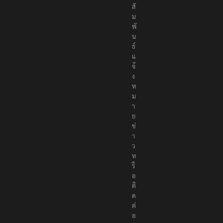
สั
ม
พั
น
ธ์
แ
จ้
ง
ห
ม
า
ย
ข่
า
ว
ห
รื
อ
ติ
ด
ต่
อ