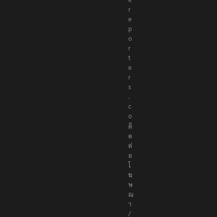
r
e
p
o
r
t
e
r
s
.
c
o
ติ
ด
ต่
อ
โ
ฆ
ษ
ณ
า
/