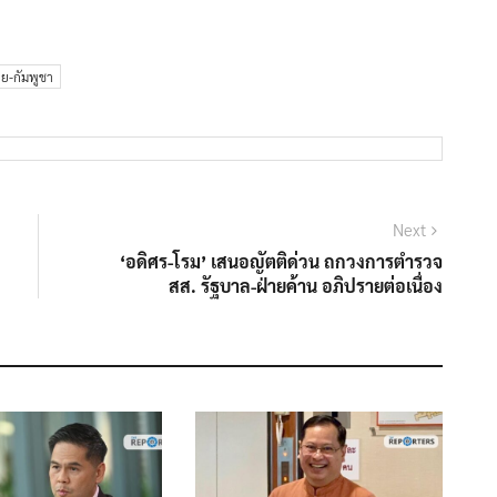
ย-กัมพูชา
Next
Next
post:
‘อดิศร-โรม’ เสนอญัตติด่วน ถกวงการตำรวจ
สส. รัฐบาล-ฝ่ายค้าน อภิปรายต่อเนื่อง