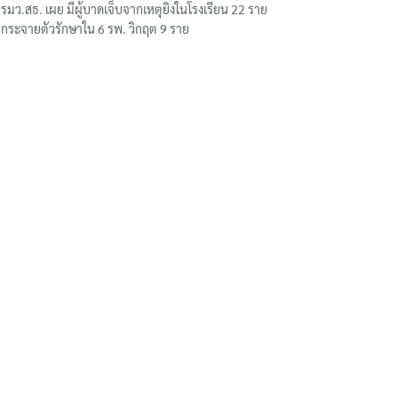
รมว.สธ. เผย มีผู้บาดเจ็บจากเหตุยิงในโรงเรียน 22 ราย
กระจายตัวรักษาใน 6 รพ. วิกฤต 9 ราย