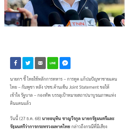
นายกฯ ชี้ ไทยใช้หลักการทหาร – การทูต แก้ปมปัญหาชายแดน
ไทย – กัมพูชา หลัง ปชช.ค้านเซ็น Joint Statement ขอให้
เข้าใจ รัฐบาล – กองทัพ บรรลุเป้าหมายสถาปนาบูรณภาพแห่ง
ดินแดนแล้ว
วันนี้ (27 ธ.ค. 68)
นายอนุทิน ชาญวีรกูล นายกรัฐมนตรีและ
รัฐมนตรีว่าการกระทรวงมหาดไทย
กล่าวถึงกรณีที่มีเสียง