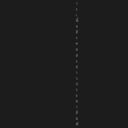
า
ง
เ
พื่
อ
สั
ง
ค
ม
ส่
ง
ข่
า
ว
ป
ร
ะ
ช
า
สั
ม
พั