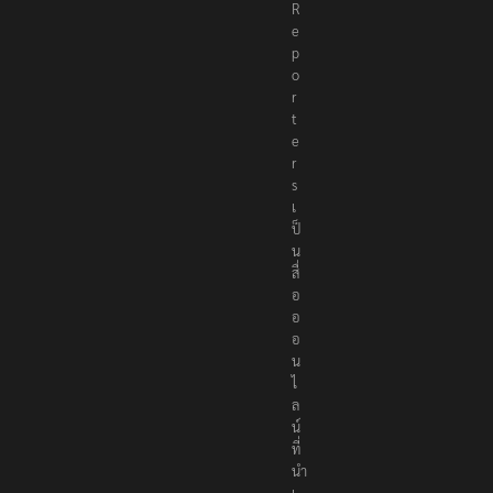
R
e
p
o
r
t
e
r
s
เ
ป็
น
สื่
อ
อ
อ
น
ไ
ล
น์
ที่
นำ
เ