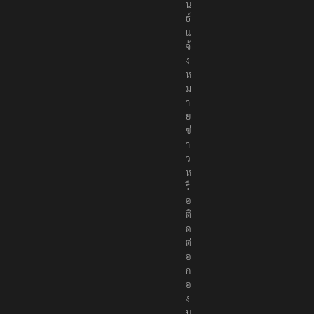
น
ธ์
แ
จ้
ง
ห
ม
า
ย
ข่
า
ว
ห
รื
อ
ติ
ด
ต่
อ
ก
อ
ง
บ