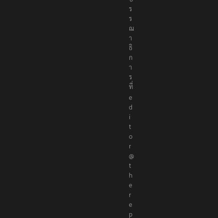
ร
ร
ณ
า
ธิ
ก
า
ร
ที่
e
d
i
t
o
r
@
t
h
e
r
e
p