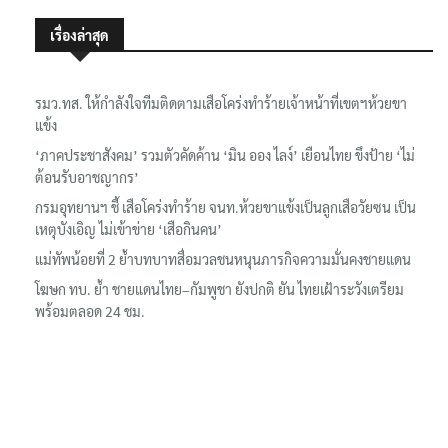
เรื่องล่าสุด
รมว.ทส. ให้กำลังใจทีมติดตามเสือโคร่งทำร้ายเจ้าหน้าที่เขตฯห้วยขา
แข้ง
‘ภาคประชาสังคม’ รวมตัวคัดค้าน ‘มิน ออง ไลง์’ เยือนไทย ขึงป้าย ‘ไม่
ต้อนรับอาชญากร’
กรมอุทยานฯ ชี้ เสือโคร่งทำร้าย จนท.ห้วยขาแข้งเป็นลูกเสือวัยซน เป็น
เหตุบังเอิญ ไม่เข้าข่าย ‘เสือกินคน’
แม่ทัพน้อยที่ 2 ย้ำบทบาทสื่อมวลชนหนุนภารกิจความมั่นคงชายแดน
โฆษก ทบ. ย้ำ ชายแดนไทย–กัมพูชา ยังปกติ ยัน ไทยเฝ้าระวังเตรียม
พร้อมตลอด 24 ชม.