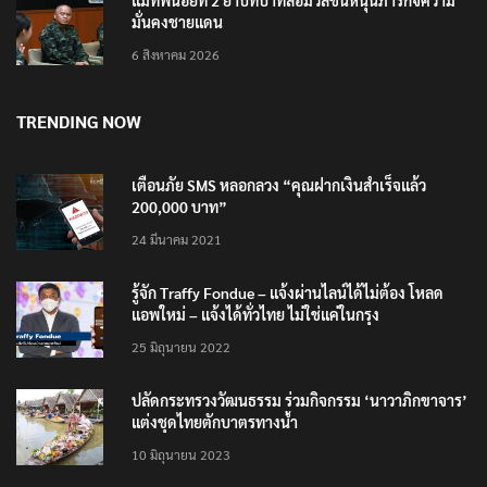
แม่ทัพน้อยที่ 2 ย้ำบทบาทสื่อมวลชนหนุนภารกิจความ
มั่นคงชายแดน
6 สิงหาคม 2026
TRENDING NOW
เตือนภัย SMS หลอกลวง “คุณฝากเงินสำเร็จแล้ว
200,000 บาท”
24 มีนาคม 2021
รู้จัก Traffy Fondue – แจ้งผ่านไลน์ได้ไม่ต้อง โหลด
แอพใหม่ – แจ้งได้ทั่วไทย ไม่ใช่แค่ในกรุง
25 มิถุนายน 2022
ปลัดกระทรวงวัฒนธรรม ร่วมกิจกรรม ‘นาวาภิกขาจาร’
แต่งชุดไทยตักบาตรทางน้ำ
10 มิถุนายน 2023