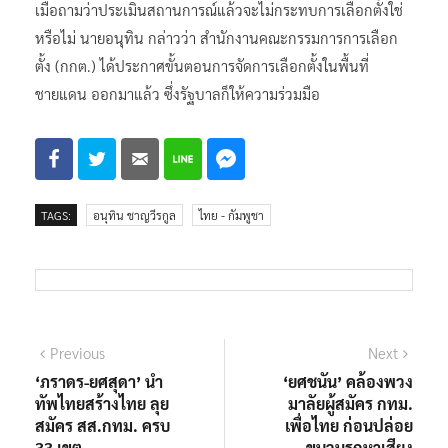
เมื่อถามว่าประเมินสถานการณ์แล้วจะไม่กระทบการเลือกตั้งใช่
หรือไม่ นายอนุทิน กล่าวว่า สำนักงานคณะกรรมการการเลือก
ตั้ง (กกต.) ได้ประกาศขั้นตอนการจัดการเลือกตั้งในพื้นที่
ชายแดน ออกมาแล้ว ซึ่งรัฐบาลก็ให้ความร่วมมือ
TAGS:
อนุทิน ชาญวีรกูล
ไทย - กัมพูชา
แนะแนว
Previous
Next
Previous
Next
post:
post:
‘ภราดร-ยศสุดา’ นำ
‘ยศชนัน’ คล้องพวง
เรื่อง
ทัพไทยสร้างไทย ลุย
มาลัยผู้สมัคร กทม.
สมัคร สส.กทม. ครบ
เพื่อไทย ก่อนปล่อย
33 เขต
ขบวนรถหาเสียง