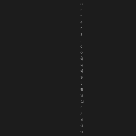
o
r
t
e
r
s
.
c
o
ติ
ด
ต่
อ
โ
ฆ
ษ
ณ
า
/
ส
นั
บ