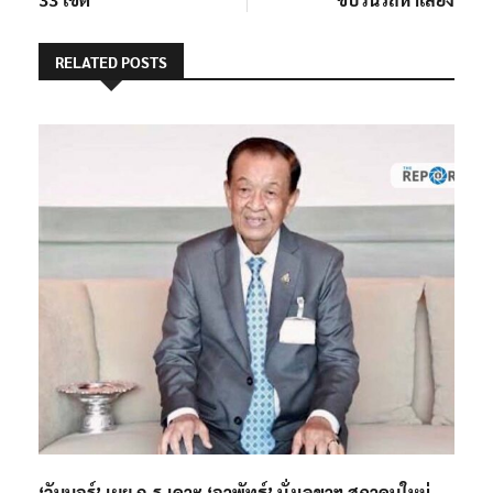
RELATED POSTS
‘วันนอร์’ เผย ก.ร.เคาะ ‘อาพัทธ์’ นั่งเลขาฯ สภาคนใหม่