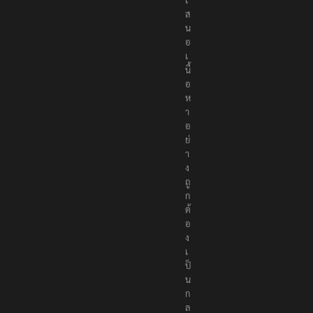
ส
น
อ
เ
นื้
อ
ห
า
อ
ย่
า
ง
ถู
ก
ต้
อ
ง
เ
ป็
น
ก
ล