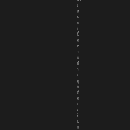
เ
ส
น
อ
เ
นื้
อ
ห
า
อ
ย่
า
ง
ถู
ก
ต้
อ
ง
เ
ป็
น
ก