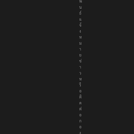
พั
น
ธ์
แ
จ้
ง
ห
ม
า
ย
ข่
า
ว
ห
รื
อ
ติ
ด
ต่
อ
ก
อ
ง