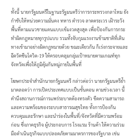
ทั้งนี้ นายกรัฐมนตรีในฐานะรัฐมนตรีว่าการกระทรวงกลาโหม ยัง
กำชับให้หน่วยความมั่นคง ทหาร ตำรวจ ลาดตระเวร เฝ้าระวัง
พื้นที่ตามแนวชายแดนแบบเข้มงวดสูงสุด เพื่อป้องกันการกระ
ทำผิดกฎหมายทุกรูปแบบ รวมทั้งจับกุมแรงงานข้ามชาติที่เดิน
ทางเข้ามาอย่างผิดกฎหมายด้วย ขณะเดียวกัน ก็เร่งกระจายและ
ฉีดวัคซีนโควิด-19 ให้ครอบคลุมกลุ่มเป้าหมายตามเกณท์ทุก
จังหวัดเพื่อให้ภูมิคุ้มกันหมู่ภายในพื้นที่
โฆษกประจำสำนักนายกรัฐมนตรี กล่าวต่อว่า นายกรัฐมนตรีย้ำ
มาตลอดว่า การเปิดประเทศแบบเป็นขั้นตอน ตามช่วงเวลา นี้
คำนึงสถานการณ์การแพร่ระบาดต้องทรงตัว ขีดความสามารถ
และความพร้อมของระบบสาธารณสุขไทย ทั้งการป้องกัน
ควบคุมและรักษา และนำร่องในพื้นที่/จังหวัดที่มีความพร้อม
ก่อน ซึ่งภาคธุรกิจ ผู้ประกอบการ โรงแรม ร้านค้า ให้ความร่วม
มือดำเนินธุรกิจแบบปลอดภัยตามมาตรการของรัฐบาล เช่น