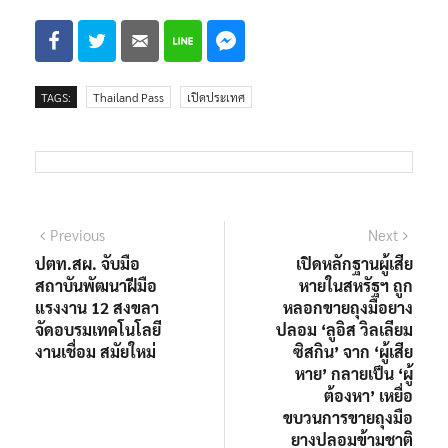
TAGS:
Thailand Pass
เปิดประเทศ
แนะแนว
Previous
Next
Previous
Next
post:
post:
ปตท.สผ. จับมือ
เปิดหลักฐานผู้เสีย
เรื่อง
สถาบันพัฒนาฝีมือ
หายในสหรัฐฯ ถูก
แรงงาน 12 สงขลา
หลอกขายถุงมือยาง
จัดอบรมเทคโนโลยี
ปลอม ‘ลูอิส วิลเลียม
งานเชื่อม สมัยใหม่
ซิสกิน’ จาก ‘ผู้เสีย
หาย’ กลายเป็น ‘ผู้
ต้องหา’ เหยื่อ
ขบวนการขายถุงมือ
ยางปลอมข้ามชาติ