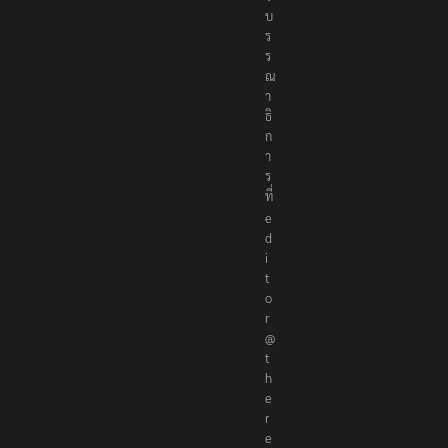
บ
ร
ร
ณ
า
ธิ
ก
า
ร
ที่
e
d
i
t
o
r
@
t
h
e
r
e