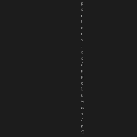
p
o
r
t
e
r
s
.
c
o
ติ
ด
ต่
อ
โ
ฆ
ษ
ณ
า
/
ส
นั