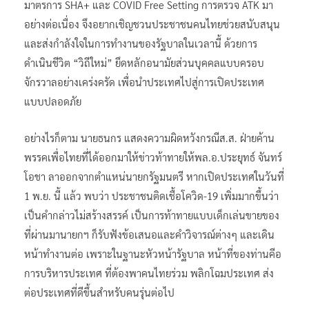
มาตรการ SHA+ และ COVID Free Setting การตรวจ ATK มา
อย่างต่อเนื่อง จึงอยากเชิญชวนประชาชนคนไทยช่วยสนับสนุน
และส่งกำลังใจในการทำงานของรัฐบาลในเวลานี้ ด้วยการ
ดำเนินชีวิต “วิถีใหม่” ยึดหลักอนามัยส่วนบุคคลแบบครอบ
จักรวาลอย่างเคร่งครัด เพื่อนำประเทศไปสู่การเปิดประเทศ
แบบปลอดภัย
อย่างไรก็ตาม นายธนกร แสดงความผิดหวังกรณีส.ส. ฝ่ายค้าน
พรรคเพื่อไทยที่ได้ออกมาให้ข่าวท้าทายให้พล.อ.ประยุทธ์ จันทร์
โอชา ลาออกจากตำแหน่นายกรัฐมนตรี หากเปิดประเทศในวันที่
1 พ.ย. นี้ แล้ว พบว่า ประชาชนติดเชื้อโควิด-19 เพิ่มมากขึ้นว่า
เป็นคำกล่าวไม่สร้างสรรค์ เป็นการท้าทายแบบเด็กเล่นขายของ
ที่ผ่านมานายกฯ ก็รับฟังข้อเสนอและคำวิจารณ์ต่างๆ และเดิน
หน้าทำงานต่อ เพราะในฐานะหัวหน้ารัฐบาล หน้าที่ของท่านคีอ
การบริหารประเทศ ที่ต้องพาคนไทยร่วม พลิกโฉมประเทศ ส่ง
ต่อประเทศที่ดีขึ้นสำหรับคนรุ่นต่อไป