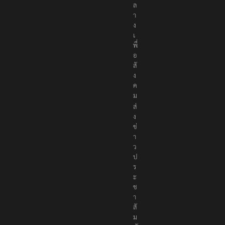
ล
า
ง
เ
พื่
อ
สั
ง
ค
ม
ส่
ง
ข่
า
ว
ป
ร
ะ
ช
า
สั
ม