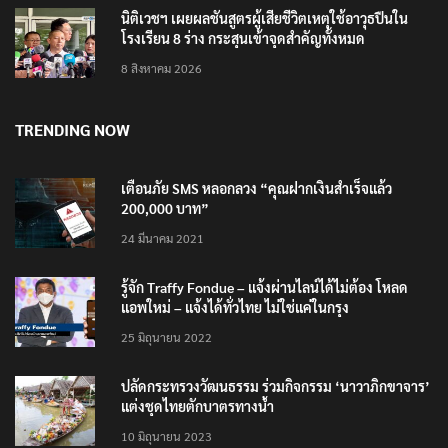
นิติเวชฯ เผยผลชันสูตรผู้เสียชีวิตเหตุใช้อาวุธปืนใน
โรงเรียน 8 ร่าง กระสุนเข้าจุดสำคัญทั้งหมด
8 สิงหาคม 2026
TRENDING NOW
เตือนภัย SMS หลอกลวง “คุณฝากเงินสำเร็จแล้ว
200,000 บาท”
24 มีนาคม 2021
รู้จัก Traffy Fondue – แจ้งผ่านไลน์ได้ไม่ต้อง โหลด
แอพใหม่ – แจ้งได้ทั่วไทย ไม่ใช่แค่ในกรุง
25 มิถุนายน 2022
ปลัดกระทรวงวัฒนธรรม ร่วมกิจกรรม ‘นาวาภิกขาจาร’
แต่งชุดไทยตักบาตรทางน้ำ
10 มิถุนายน 2023