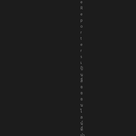
e
R
e
p
o
r
t
e
r
s
เ
ป็
น
สื่
อ
อ
อ
น
ไ
ล
น์
ที่
นำ