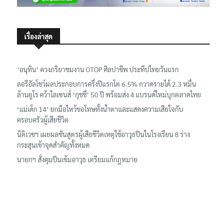
เรื่องล่าสุด
‘อนุทิน’ ควงภริยาชมงาน OTOP ศิลปาชีพ ประทีปไทยวันแรก
ลอรีอัลโชว์ผลประกอบการครึ่งปีแรกโต 6.5% กวาดรายได้ 2.3 หมื่น
ล้านยูโร คว้าไลเซนส์ ‘กุชชี่’ 50 ปี พร้อมส่ง 4 แบรนด์ใหม่บุกตลาดไทย
‘แม่เด็ก 14’ ยกมือไหว้ขอโทษทั้งน้ำตาและแสดงความเสียใจกับ
ครอบครัวผู้เสียชีวิต
นิติเวชฯ เผยผลชันสูตรผู้เสียชีวิตเหตุใช้อาวุธปืนในโรงเรียน 8 ร่าง
กระสุนเข้าจุดสำคัญทั้งหมด
นายกฯ สั่งคุมปืนเข้มอาวุธ เตรียมแก้กฎหมาย