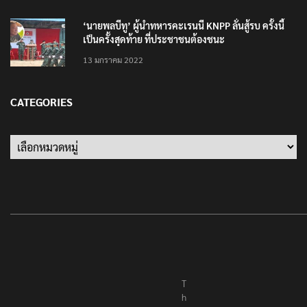
‘นายพลบีทู’ ผู้นำทหารคะเรนนี KNPP ลั่นสู้รบ ครั้งนี้
เป็นครั้งสุดท้าย ที่ประชาชนต้องชนะ
13 มกราคม 2022
CATEGORIES
Categories
T
h