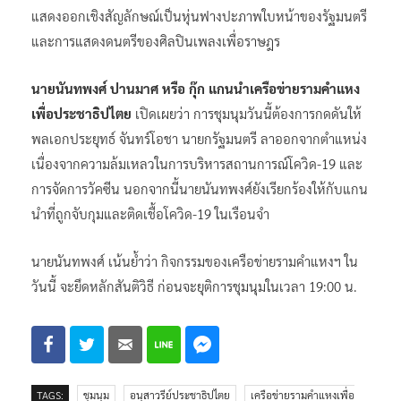
กิจกรรม “ยืน ไล่ ทรราช” บริเวณอนุสาวรีย์ประชาธิปไตย ฝั่ง
โรงเรียนสตรีวิทยา มีการปราศรัยบนรถเครื่องเสียง การ
แสดงออกเชิงสัญลักษณ์เป็นหุ่นฟางปะภาพใบหน้าของรัฐมนตรี
และการแสดงดนตรีของศิลปินเพลงเพื่อราษฎร
นายนันทพงศ์ ปานมาศ หรือ กุ๊ก แกนนำเครือข่ายรามคำแหง
เพื่อประชาธิปไตย
เปิดเผยว่า การชุมนุมวันนี้ต้องการกดดันให้
พลเอกประยุทธ์ จันทร์โอชา นายกรัฐมนตรี ลาออกจากตำแหน่ง
เนื่องจากความล้มเหลวในการบริหารสถานการณ์โควิด-19 และ
การจัดการวัคซีน นอกจากนี้นายนันทพงศ์ยังเรียกร้องให้กับแกน
นำที่ถูกจับกุมและติดเชื้อโควิด-19 ในเรือนจำ
นายนันทพงศ์ เน้นย้ำว่า กิจกรรมของเครือข่ายรามคำแหงฯ ใน
วันนี้ จะยึดหลักสันติวิธี ก่อนจะยุติการชุมนุมในเวลา 19:00 น.