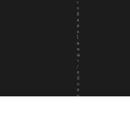
s
.
c
o
ติ
ด
ต่
อ
โ
ฆ
ษ
ณ
า
/
ส
นั
บ
ส
นุ
น
a
d