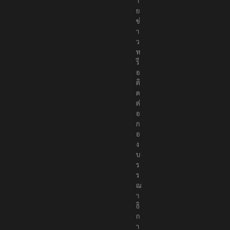
ห
ม
า
ย
ข่
า
ว
ห
รื
อ
ติ
ด
ต่
อ
ก
อ
ง
บ
ร
ร
ณ
า
ธิ