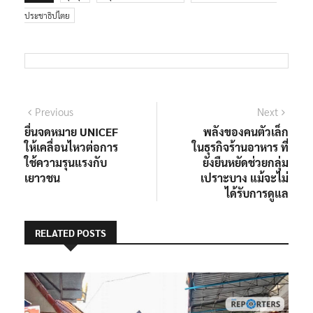
TAGS:
ชุมนุม
อนุสาวรีย์ประชาธิปไตย
เครือข่ายรามคำแหงเพื่อ
ประชาธิปไตย
แนะแนว
Previous
Next
Previous
Next
post:
post:
ยื่นจดหมาย UNICEF
พลังของคนตัวเล็ก
เรื่อง
ให้เคลื่อนไหวต่อการ
ในธุรกิจร้านอาหาร ที่
ใช้ความรุนแรงกับ
ยังยืนหยัดช่วยกลุ่ม
เยาวชน
เปราะบาง แม้จะไม่
ได้รับการดูแล
RELATED POSTS