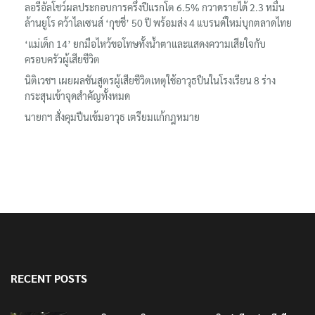
‘อนุทิน’ ควงภริยาชมงาน OTOP ศิลปาชีพ ประทีปไทยวันแรก
ลอรีอัลโชว์ผลประกอบการครึ่งปีแรกโต 6.5% กวาดรายได้ 2.3 หมื่น
ล้านยูโร คว้าไลเซนส์ ‘กุชชี่’ 50 ปี พร้อมส่ง 4 แบรนด์ใหม่บุกตลาดไทย
‘แม่เด็ก 14’ ยกมือไหว้ขอโทษทั้งน้ำตาและแสดงความเสียใจกับ
ครอบครัวผู้เสียชีวิต
นิติเวชฯ เผยผลชันสูตรผู้เสียชีวิตเหตุใช้อาวุธปืนในโรงเรียน 8 ร่าง
กระสุนเข้าจุดสำคัญทั้งหมด
นายกฯ สั่งคุมปืนเข้มอาวุธ เตรียมแก้กฎหมาย
RECENT POSTS