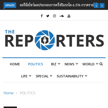
UPDATE
ลอรีอัลโชว์ผลประกอบการครึ่งปีแรกโต 6.5% กวาดรายได้ 2.3 หมื่นล้านยูโร
คว้าไลเซนส์ ‘กุชชี่’ 50 ปี พร้อมส่ง 4 แบรนด์ใหม่บุกตลาดไทย
HOME
POLITICS
BIZ
NEWS
WORLD
LIFE
SPECIAL
SUSTAINABILITY
Home
POLITICS