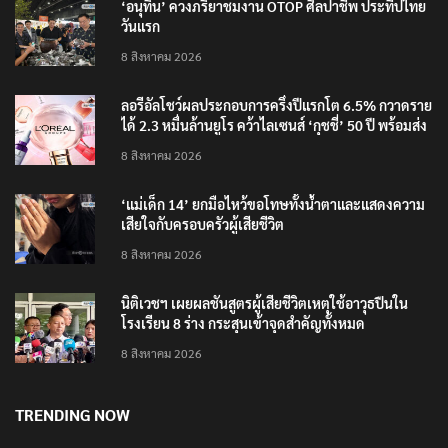
‘อนุทิน’ ควงภริยาชมงาน OTOP ศิลปาชีพ ประทีปไทย
วันแรก
8 สิงหาคม 2026
ลอรีอัลโชว์ผลประกอบการครึ่งปีแรกโต 6.5% กวาดราย
ได้ 2.3 หมื่นล้านยูโร คว้าไลเซนส์ ‘กุชชี่’ 50 ปี พร้อมส่ง
4 แบรนด์ใหม่บุกตลาดไทย
8 สิงหาคม 2026
‘แม่เด็ก 14’ ยกมือไหว้ขอโทษทั้งน้ำตาและแสดงความ
เสียใจกับครอบครัวผู้เสียชีวิต
8 สิงหาคม 2026
นิติเวชฯ เผยผลชันสูตรผู้เสียชีวิตเหตุใช้อาวุธปืนใน
โรงเรียน 8 ร่าง กระสุนเข้าจุดสำคัญทั้งหมด
8 สิงหาคม 2026