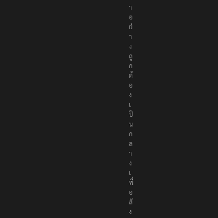
อ
ห
า
อ
ย่
า
ง
ถู
ก
ต้
อ
ง
เ
ป็
น
ก
ล
า
ง
เ
พื่
อ