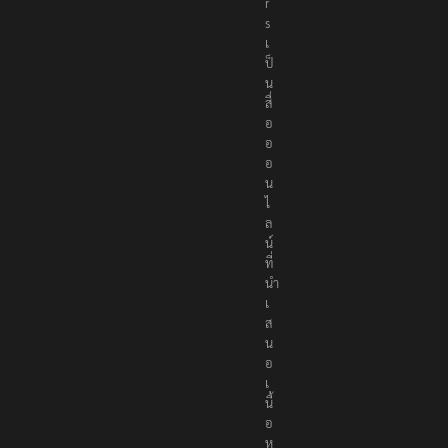
t
e
r
s
เ
ป็
น
สื่
อ
อ
อ
น
ไ
ล
น์
ที่
นำ
เ
ส
น
อ
เ
นื้