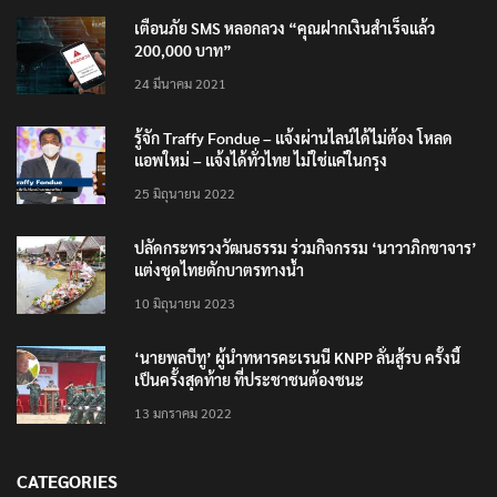
TRENDING NOW
เตือนภัย SMS หลอกลวง “คุณฝากเงินสำเร็จแล้ว
200,000 บาท”
24 มีนาคม 2021
รู้จัก Traffy Fondue – แจ้งผ่านไลน์ได้ไม่ต้อง โหลด
แอพใหม่ – แจ้งได้ทั่วไทย ไม่ใช่แค่ในกรุง
25 มิถุนายน 2022
ปลัดกระทรวงวัฒนธรรม ร่วมกิจกรรม ‘นาวาภิกขาจาร’
แต่งชุดไทยตักบาตรทางน้ำ
10 มิถุนายน 2023
‘นายพลบีทู’ ผู้นำทหารคะเรนนี KNPP ลั่นสู้รบ ครั้งนี้
เป็นครั้งสุดท้าย ที่ประชาชนต้องชนะ
13 มกราคม 2022