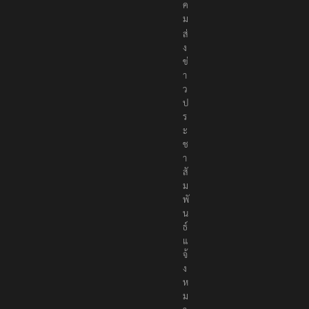
สั
ง
ค
ม
ส่
ง
ข่
า
ว
ป
ร
ะ
ช
า
สั
ม
พั
น
ธ์
แ
จ้
ง