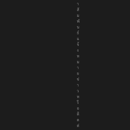
า
สั
ม
พั
น
ธ์
แ
จ้
ง
ห
ม
า
ย
ข่
า
ว
ห
รื
อ
ติ
ด
ต่