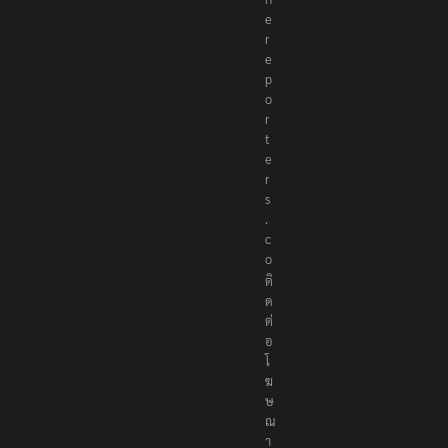
e
r
e
p
o
r
t
e
r
s
.
c
o
ติ
ด
ต่
อ
โ
ฆ
ษ
ณ
า