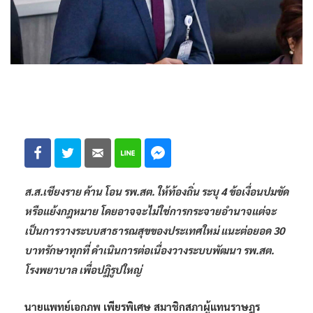
ส.ส.เชียงราย ค้าน โอน รพ.สต. ให้ท้องถิ่น ระบุ 4 ข้อเงื่อนปมขัด
หรือแย้งกฎหมาย โดยอาจจะไม่ใช่การกระจายอำนาจแต่จะ
เป็นการวางระบบสาธารณสุขของประเทศใหม่ แนะต่อยอด 30
บาทรักษาทุกที่ ดำเนินการต่อเนื่องวางระบบพัฒนา รพ.สต.
โรงพยาบาล เพื่อปฏิรูปใหญ่
นายแพทย์เอกภพ เพียรพิเศษ สมาชิกสภาผู้แทนราษฎร