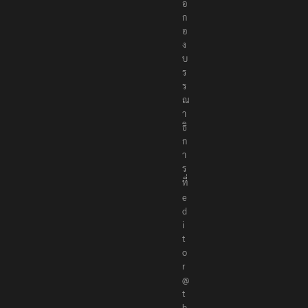
อ
ก
อ
ง
บ
ร
ร
ณ
า
ธิ
ก
า
ร
ที่
e
d
i
t
o
r
@
t
h