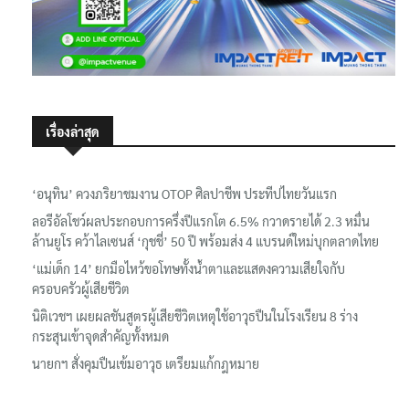
เรื่องล่าสุด
‘อนุทิน’ ควงภริยาชมงาน OTOP ศิลปาชีพ ประทีปไทยวันแรก
ลอรีอัลโชว์ผลประกอบการครึ่งปีแรกโต 6.5% กวาดรายได้ 2.3 หมื่น
ล้านยูโร คว้าไลเซนส์ ‘กุชชี่’ 50 ปี พร้อมส่ง 4 แบรนด์ใหม่บุกตลาดไทย
‘แม่เด็ก 14’ ยกมือไหว้ขอโทษทั้งน้ำตาและแสดงความเสียใจกับ
ครอบครัวผู้เสียชีวิต
นิติเวชฯ เผยผลชันสูตรผู้เสียชีวิตเหตุใช้อาวุธปืนในโรงเรียน 8 ร่าง
กระสุนเข้าจุดสำคัญทั้งหมด
นายกฯ สั่งคุมปืนเข้มอาวุธ เตรียมแก้กฎหมาย