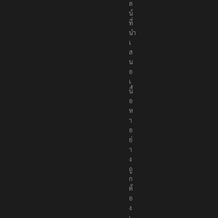
ล
น์
ที่
นำ
เ
ส
น
อ
เ
นื้
อ
ห
า
อ
ย่
า
ง
ถู
ก
ต้
อ
ง
เ