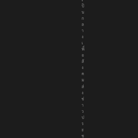
ป็
น
ก
ล
า
ง
เ
พื่
อ
สั
ง
ค
ม
ส่
ง
ข่
า
ว
ป
ร
ะ
ช