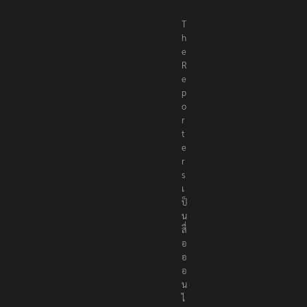
T
h
e
R
e
p
o
r
t
e
r
s
เ
ป็
น
สื่
อ
อ
อ
น
ไ