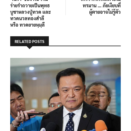
เรื่อง
ร่ายรำถวายเป็นพุทธ
ทรมาน … ภัยเงียบที่
บูชาหลวงปู่ทวด และ
ผู้ตายอาจไม่รู้ตัว
ทวดนวลทองสำลี
หรือ ทวดยายหฺมฺลี
RELATED POSTS