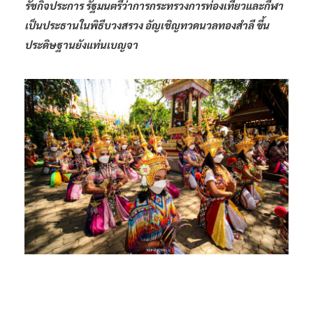
รัชกิจประการ รัฐมนตรีว่าการกระทรวงการท่องเที่ยวและกีฬา
เป็นประธานในพิธีบวงสรวง อัญเชิญทวดนวลทองสำลี ขึ้น
ประดิษฐานยังแท่นเบญจา