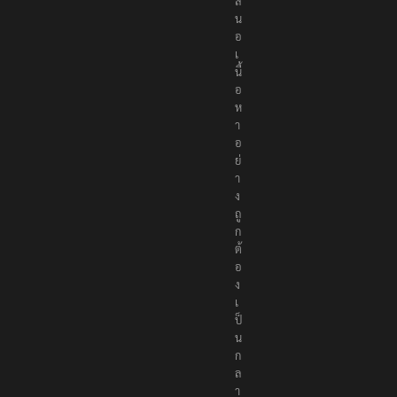
ส
น
อ
เ
นื้
อ
ห
า
อ
ย่
า
ง
ถู
ก
ต้
อ
ง
เ
ป็
น
ก
ล
า