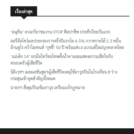
เรื่องล่าสุด
‘อนุทิน’ ควงภริยาชมงาน OTOP ศิลปาชีพ ประทีปไทยวันแรก
ลอรีอัลโชว์ผลประกอบการครึ่งปีแรกโต 6.5% กวาดรายได้ 2.3 หมื่น
ล้านยูโร คว้าไลเซนส์ ‘กุชชี่’ 50 ปี พร้อมส่ง 4 แบรนด์ใหม่บุกตลาดไทย
‘แม่เด็ก 14’ ยกมือไหว้ขอโทษทั้งน้ำตาและแสดงความเสียใจกับ
ครอบครัวผู้เสียชีวิต
นิติเวชฯ เผยผลชันสูตรผู้เสียชีวิตเหตุใช้อาวุธปืนในโรงเรียน 8 ร่าง
กระสุนเข้าจุดสำคัญทั้งหมด
นายกฯ สั่งคุมปืนเข้มอาวุธ เตรียมแก้กฎหมาย