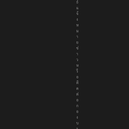
ธ์
แ
จ้
ง
ห
ม
า
ย
ข่
า
ว
ห
รื
อ
ติ
ด
ต่
อ
ก
อ
ง
บ
ร