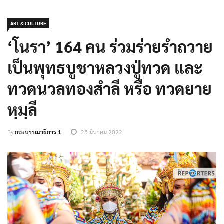
ART & CULTURE
‘โนรา’ 164 คน ร่วมร่ายรำถวาย
เป็นพุทธบูชาหลวงปู่ทวด และ
ทวดนวลทองสำลี หรือ ทวดยาย
หฺมฺลี
By
กองบรรณาธิการ 1
25 มีนาคม 2022