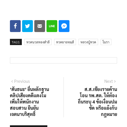
TAGS:
ทวดนวลทองสำลี
ทวดยายหฺมฺลี
หลวงปู่ทวด
โนรา
แนะแนว
Previous
Next
Previous
Next
post:
post:
‘สันธนะ’ ยื่นหลักฐาน
ส.ส.เชียงรายค้าน
เรื่อง
คลิปเสียงคดีแตงโม
โอน รพ.สต. ให้ท้อง
เพิ่มให้พนักงาน
ถิ่นระบุ 4 ข้อเงื่อนปม
สอบสวน ยืนยัน
ขัด หรือแย้งกับ
เจตนาบริสุทธิ์
กฎหมาย