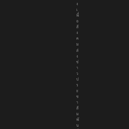
ง
เ
พื่
อ
สั
ง
ค
ม
ส่
ง
ข่
า
ว
ป
ร
ะ
ช
า
สั
ม
พั
น