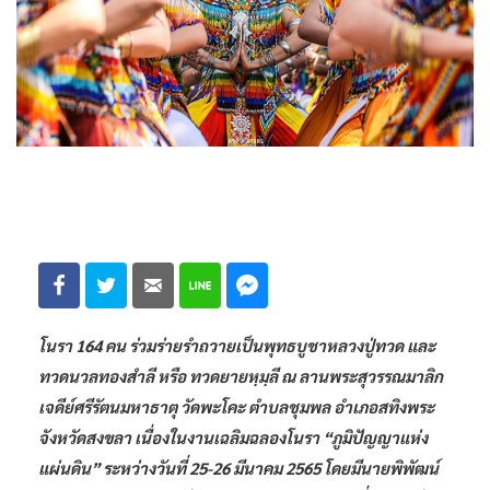
โนรา 164 คน ร่วมร่ายรำถวายเป็นพุทธบูชาหลวงปู่ทวด และ
ทวดนวลทองสำลี หรือ ทวดยายหฺมฺลี ณ ลานพระสุวรรณมาลิก
เจดีย์ศรีรัตนมหาธาตุ วัดพะโคะ ตำบลชุมพล อำเภอสทิงพระ
จังหวัดสงขลา เนื่องในงานเฉลิมฉลองโนรา “ภูมิปัญญาแห่ง
แผ่นดิน” ระหว่างวันที่ 25-26 มีนาคม 2565 โดยมีนายพิพัฒน์