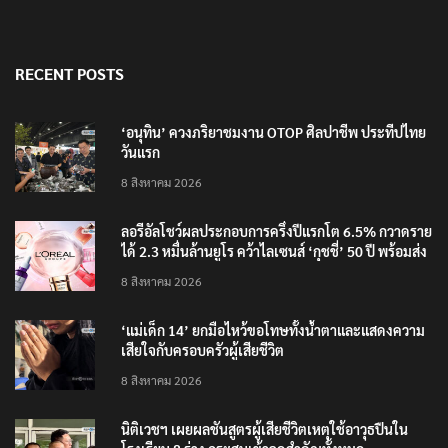
RECENT POSTS
‘อนุทิน’ ควงภริยาชมงาน OTOP ศิลปาชีพ ประทีปไทย
วันแรก
8 สิงหาคม 2026
ลอรีอัลโชว์ผลประกอบการครึ่งปีแรกโต 6.5% กวาดราย
ได้ 2.3 หมื่นล้านยูโร คว้าไลเซนส์ ‘กุชชี่’ 50 ปี พร้อมส่ง
4 แบรนด์ใหม่บุกตลาดไทย
8 สิงหาคม 2026
‘แม่เด็ก 14’ ยกมือไหว้ขอโทษทั้งน้ำตาและแสดงความ
เสียใจกับครอบครัวผู้เสียชีวิต
8 สิงหาคม 2026
นิติเวชฯ เผยผลชันสูตรผู้เสียชีวิตเหตุใช้อาวุธปืนใน