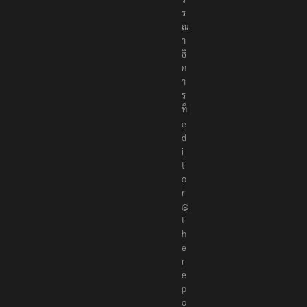
ร
ณ
า
ธิ
ก
า
ร
ที่
e
d
i
t
o
r
@
t
h
e
r
e
p
o