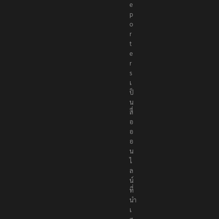
e
p
o
r
t
e
r
s
เ
ป็
น
สื่
อ
อ
อ
น
ไ
ล
น์
ที่
นำ
เ