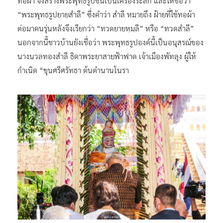
ทอผ้า จึงสร้างพระพุทธรูปขึ้นเป็นเครื่องระลึก และให้ชื่อว่า
“พระพุทธรูปยายสำลี” ซึ่งคำว่า สำลี หมายถึง ฝ้ายที่ใช้ทอผ้า
ต่อมาคนรุ่นหลังจึงเรียกว่า “ทวดยายหฺมฺลี” หรือ “ทวดสำลี”
นอกจากนี้ชาวบ้านยังเชื่อว่า พระพุทธรูปองค์นี้เป็นอนุสรณ์ของ
นางนวลทองสำลี ธิดาพระยาสายฟ้าฟาด เจ้าเมืองพัทลุง ผู้ให้
กำเนิด “ขุนศรีศรัทธา ต้นตำนานโนรา