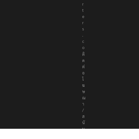
r
t
e
r
s
.
c
o
ติ
ด
ต่
อ
โ
ฆ
ษ
ณ
า
/
ส
นั
บ
ส