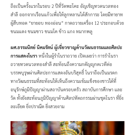
ถือเป็นครั้งแรกในรอบ 2 ปีที่วัดพะโคะ อัญเชิญทวดนวลทอง
สำลี ออกจากเรือนแก้วเพื่อให้ลูกหลานได้สักการะ โดยมีทายาท
ผู้สืบทอด “ยายอบ ทองอ่อน” กาดถวายเครื่อง 12 ประกอบด้วย
ขนมแดง ขนมขาว ขนมโค ข้าว แกง หมากพลู
ผศ.ธรรมนิตย์ นิคมรัตน์ ผู้เชี่ยวชาญด้านวัฒนธรรมและศิลปะ
การแสดงโนรา
หนึ่งในผู้รำโนราถวาย เปิดเผยว่า การรำโนรา
ถวายทวดนวลทองสำลี สะท้อนถึงความกตัญญูกตเวทีต่อ
บรรพบุรุษผ่านศิลปะการแสดงอันบริสุทธิ์ โนราถือเป็นมรดก
ทางวัฒนธรรมที่สะท้อนให้เห็นถึงความเข้มแข็งของชาวใต้ที่
อนุรักษ์ภูมิปัญญาผ่านสถาบันครอบครัว สถาบันการศึกษา และ
วัด ทั้งยังสะท้อนภูมิปัญญาด้านศิลปหัตถกรรมผ่านชุดโนรา ที่ยิ่ง
ละเอียด ยิ่งปราณีต ยิ่งสวยงาม