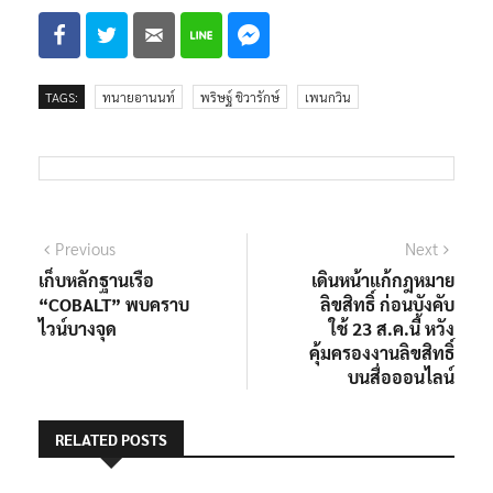
ประชาชน”
TAGS:
ทนายอานนท์
พริษฐ์ ชิวารักษ์
เพนกวิน
แนะแนว
Previous
Next
Previous
Next
post:
post:
เก็บหลักฐานเรือ
เดินหน้าแก้กฎหมาย
เรื่อง
“COBALT” พบคราบ
ลิขสิทธิ์ ก่อนบังคับ
ไวน์บางจุด
ใช้ 23 ส.ค.นี้ หวัง
คุ้มครองงานลิขสิทธิ์
บนสื่อออนไลน์
RELATED POSTS