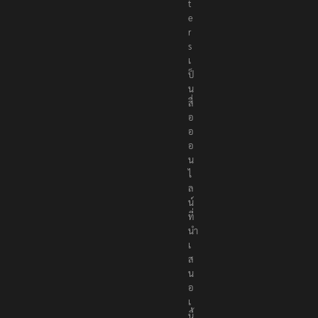
o
r
t
e
r
s
เ
ป็
น
สื่
อ
อ
อ
น
ไ
ล
น์
ที่
นำ
เ
ส
น
อ