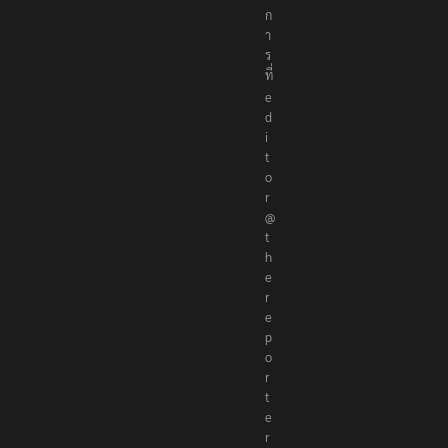
า
ธิ
ก
า
ร
ที่
e
d
i
t
o
r
@
t
h
e
r
e
p
o
r
t