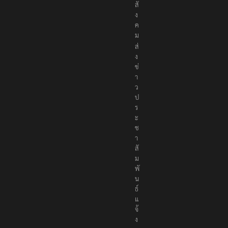
พื่
อ
สั
ง
ค
ม
ส่
ง
ข่
า
ว
ป
ร
ะ
ช
า
สั
ม
พั
น
ธ์
แ