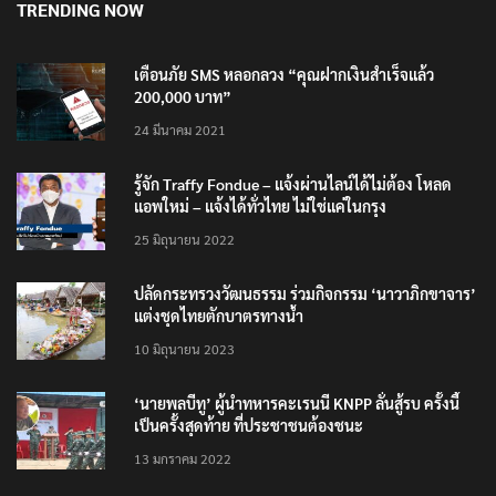
TRENDING NOW
เตือนภัย SMS หลอกลวง “คุณฝากเงินสำเร็จแล้ว
200,000 บาท”
24 มีนาคม 2021
รู้จัก Traffy Fondue – แจ้งผ่านไลน์ได้ไม่ต้อง โหลด
แอพใหม่ – แจ้งได้ทั่วไทย ไม่ใช่แค่ในกรุง
25 มิถุนายน 2022
ปลัดกระทรวงวัฒนธรรม ร่วมกิจกรรม ‘นาวาภิกขาจาร’
แต่งชุดไทยตักบาตรทางน้ำ
10 มิถุนายน 2023
‘นายพลบีทู’ ผู้นำทหารคะเรนนี KNPP ลั่นสู้รบ ครั้งนี้
เป็นครั้งสุดท้าย ที่ประชาชนต้องชนะ