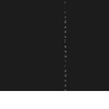
e
r
s
.
c
o
ติ
ด
ต่
อ
โ
ฆ
ษ
ณ
า
/
ส
นั
บ
ส
นุ
น