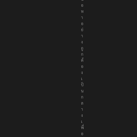
เ
นื้
อ
ห
า
อ
ย่
า
ง
ถู
ก
ต้
อ
ง
เ
ป็
น
ก
ล
า
ง
เ