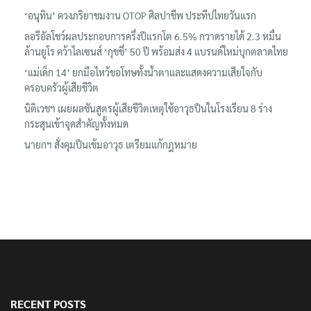
‘อนุทิน’ ควงภริยาชมงาน OTOP ศิลปาชีพ ประทีปไทยวันแรก
ลอรีอัลโชว์ผลประกอบการครึ่งปีแรกโต 6.5% กวาดรายได้ 2.3 หมื่น
ล้านยูโร คว้าไลเซนส์ ‘กุชชี่’ 50 ปี พร้อมส่ง 4 แบรนด์ใหม่บุกตลาดไทย
‘แม่เด็ก 14’ ยกมือไหว้ขอโทษทั้งน้ำตาและแสดงความเสียใจกับ
ครอบครัวผู้เสียชีวิต
นิติเวชฯ เผยผลชันสูตรผู้เสียชีวิตเหตุใช้อาวุธปืนในโรงเรียน 8 ร่าง
กระสุนเข้าจุดสำคัญทั้งหมด
นายกฯ สั่งคุมปืนเข้มอาวุธ เตรียมแก้กฎหมาย