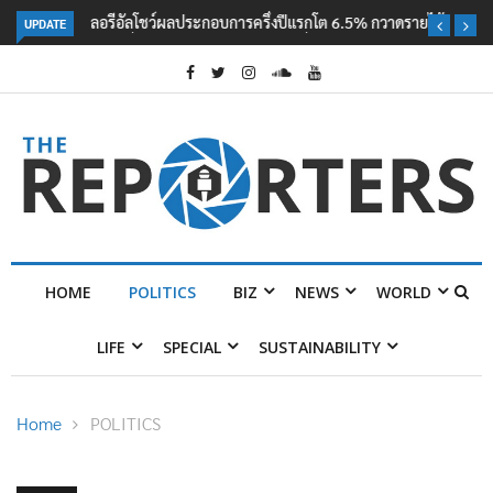
UPDATE
ลอรีอัลโชว์ผลประกอบการครึ่งปีแรกโต 6.5% กวาดรายได้ 2.3 หมื่นล้านยูโร
คว้าไลเซนส์ ‘กุชชี่’ 50 ปี พร้อมส่ง 4 แบรนด์ใหม่บุกตลาดไทย
HOME
POLITICS
BIZ
NEWS
WORLD
LIFE
SPECIAL
SUSTAINABILITY
Home
POLITICS