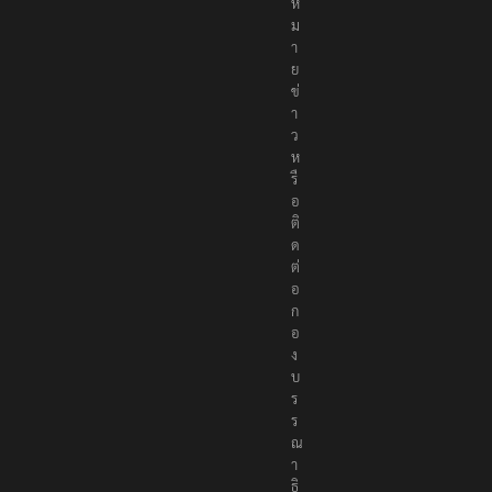
จ้
ง
ห
ม
า
ย
ข่
า
ว
ห
รื
อ
ติ
ด
ต่
อ
ก
อ
ง
บ
ร
ร
ณ