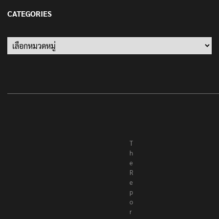
13 มกราคม 2022
CATEGORIES
Categories
T
h
e
R
e
p