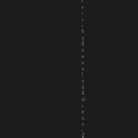
t
e
r
s
เ
ป็
น
สื่
อ
อ
อ
น
ไ
ล
น์
ที่
นำ
เ
ส
น
อ
เ
นื้