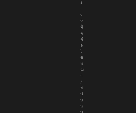
s
.
c
o
ติ
ด
ต่
อ
โ
ฆ
ษ
ณ
า
/
ส
นั
บ
ส
นุ
น
a
d