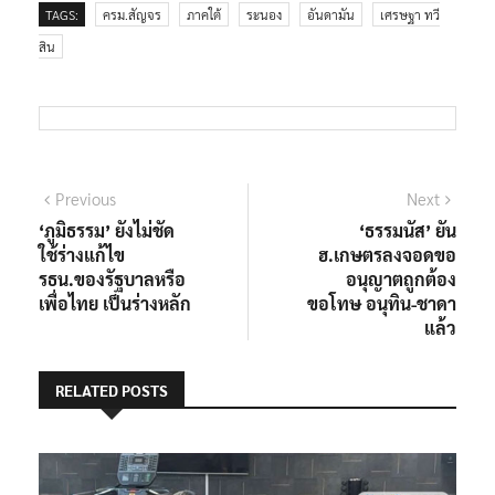
TAGS:
ครม.สัญจร
ภาคใต้
ระนอง
อันดามัน
เศรษฐา ทวี
สิน
แนะแนว
Previous
Next
Previous
Next
post:
post:
‘ภูมิธรรม’ ยังไม่ชัด
‘ธรรมนัส’ ยัน
เรื่อง
ใช้ร่างแก้ไข
ฮ.เกษตรลงจอดขอ
รธน.ของรัฐบาลหรือ
อนุญาตถูกต้อง
เพื่อไทย เป็นร่างหลัก
ขอโทษ อนุทิน-ชาดา
แล้ว
RELATED POSTS