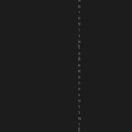
ห
ม
า
ย
ข่
า
ว
ห
รื
อ
ติ
ด
ต่
อ
ก
อ
ง
บ
ร
ร
ณ
า
ธิ