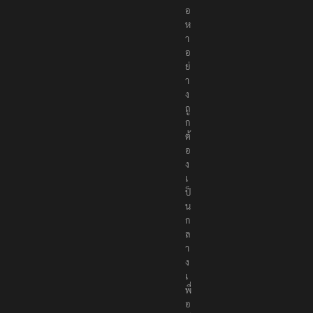
อ
ห
า
อ
ย่
า
ง
ถู
ก
ต้
อ
ง
เ
ป็
น
ก
ล
า
ง
เ
พื่
อ