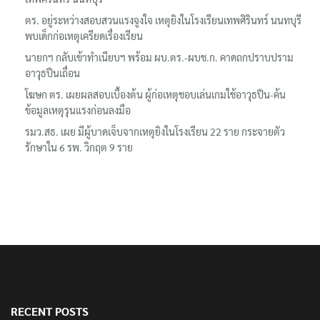
ตร. อยู่ระหว่างสอบสวนแรงจูงใจ เหตุยิงในโรงเรียนเทพศิรินทร์ นนทบุรี
พบเด็กก่อเหตุเครียดเรื่องเรียน
นายกฯ กลับเข้าทำเนียบฯ พร้อม ผบ.ตร.-ผบช.ก. คาดถกปราบปราม
อาวุธปืนเถื่อน
โฆษก ตร. เผยผลสอบเบื้องต้น ผู้ก่อเหตุชอบเล่นเกมใช้อาวุธปืน-ค้น
ข้อมูลเหตุรุนแรงก่อนลงมือ
รมว.สธ. เผย มีผู้บาดเจ็บจากเหตุยิงในโรงเรียน 22 ราย กระจายตัว
รักษาใน 6 รพ. วิกฤต 9 ราย
RECENT POSTS