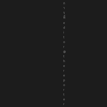
ก
า
ร
ที่
e
d
i
t
o
r
@
t
h
e
r
e
p
o
r
t
e
r