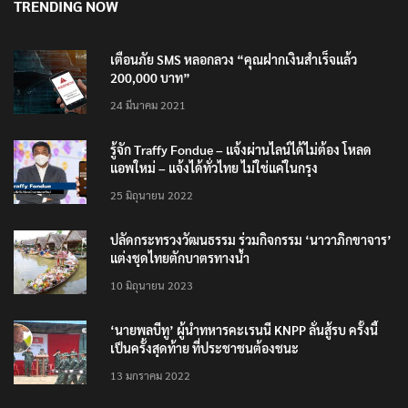
TRENDING NOW
เตือนภัย SMS หลอกลวง “คุณฝากเงินสำเร็จแล้ว
200,000 บาท”
24 มีนาคม 2021
รู้จัก Traffy Fondue – แจ้งผ่านไลน์ได้ไม่ต้อง โหลด
แอพใหม่ – แจ้งได้ทั่วไทย ไม่ใช่แค่ในกรุง
25 มิถุนายน 2022
ปลัดกระทรวงวัฒนธรรม ร่วมกิจกรรม ‘นาวาภิกขาจาร’
แต่งชุดไทยตักบาตรทางน้ำ
10 มิถุนายน 2023
‘นายพลบีทู’ ผู้นำทหารคะเรนนี KNPP ลั่นสู้รบ ครั้งนี้
เป็นครั้งสุดท้าย ที่ประชาชนต้องชนะ
13 มกราคม 2022