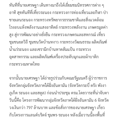
ทันทีที่นายเศรษฐา เดินทางมาถึงได้เยี่ยมชมนิทรรศการต่าง ๆ
อาทิ สุขทันทีที่เที่ยวระนอง กระทรวงการท่องเที่ยวและกีฬา ป่า
ชายเลนระนอง กระทรวงทรัพยากรธรรมชาติและสิ่งแวดล้อม
โรงอบแห้งพลังงานแสงอาทิตย์ กระทรวงพลังงาน เกษตรมูลค่า
สูง สู่การพัฒนาอย่างยั่งยืน กระทรวงเกษตรและสหกรณ์ เที่ยว
ชุมชนยลวิถี ชุมชนวัดบ้านหงาว กระทรวงวัฒนธรรม ผลิตภัณฑ์
น้ำแร่ระนอง และเซรามิกบ้านหาดส้มแป้น กระทรวง
อุตสาหกรรม และผลิตภัณฑ์เครื่องประดับมุกและผ้าบาติก
กระทรวงมหาดไทย
จากนั้นนายเศรษฐา ได้ถ่ายรูปร่วมกับคณะรัฐมนตรี ผู้ว่าราชการ
จังหวัดกลุ่มจังหวัดภาคใต้ฝั่งอันดามัน (จังหวัดกระบี่ ตรัง พังงา
ภูเก็ต ระนอง และสตูล) ก่อนนำประชุม ครม.โดยวาระที่น่าจับตา
วันนี้คือ โครงการพัฒนากลุ่มจังหวัดภาคใต้ฝั่งอันดามัน 6 จังหวัด
วงเงินกว่า 797 ล้านบาท และข้อสั่งการของนายเศรษฐา เกี่ยว
กับโครงการแลนด์บริดจ์ ชุมพร-ระนอง หลังเมื่อวานนี้ลงพื้นที่