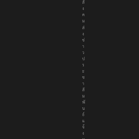
สั
ง
ค
ม
ส่
ง
ข่
า
ว
ป
ร
ะ
ช
า
สั
ม
พั
น
ธ์
แ
จ้
ง