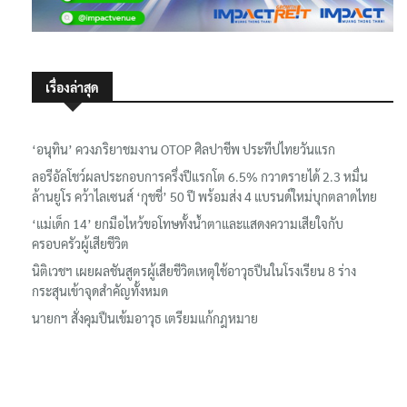
เรื่องล่าสุด
‘อนุทิน’ ควงภริยาชมงาน OTOP ศิลปาชีพ ประทีปไทยวันแรก
ลอรีอัลโชว์ผลประกอบการครึ่งปีแรกโต 6.5% กวาดรายได้ 2.3 หมื่น
ล้านยูโร คว้าไลเซนส์ ‘กุชชี่’ 50 ปี พร้อมส่ง 4 แบรนด์ใหม่บุกตลาดไทย
‘แม่เด็ก 14’ ยกมือไหว้ขอโทษทั้งน้ำตาและแสดงความเสียใจกับ
ครอบครัวผู้เสียชีวิต
นิติเวชฯ เผยผลชันสูตรผู้เสียชีวิตเหตุใช้อาวุธปืนในโรงเรียน 8 ร่าง
กระสุนเข้าจุดสำคัญทั้งหมด
นายกฯ สั่งคุมปืนเข้มอาวุธ เตรียมแก้กฎหมาย