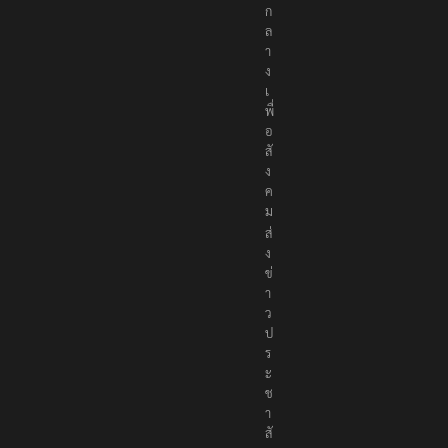
ก
ล
า
ง
เ
พื่
อ
สั
ง
ค
ม
ส่
ง
ข่
า
ว
ป
ร
ะ
ช
า
สั