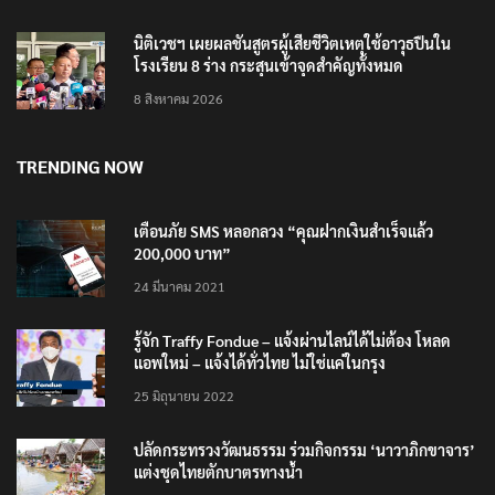
นิติเวชฯ เผยผลชันสูตรผู้เสียชีวิตเหตุใช้อาวุธปืนใน
โรงเรียน 8 ร่าง กระสุนเข้าจุดสำคัญทั้งหมด
8 สิงหาคม 2026
TRENDING NOW
เตือนภัย SMS หลอกลวง “คุณฝากเงินสำเร็จแล้ว
200,000 บาท”
24 มีนาคม 2021
รู้จัก Traffy Fondue – แจ้งผ่านไลน์ได้ไม่ต้อง โหลด
แอพใหม่ – แจ้งได้ทั่วไทย ไม่ใช่แค่ในกรุง
25 มิถุนายน 2022
ปลัดกระทรวงวัฒนธรรม ร่วมกิจกรรม ‘นาวาภิกขาจาร’
แต่งชุดไทยตักบาตรทางน้ำ