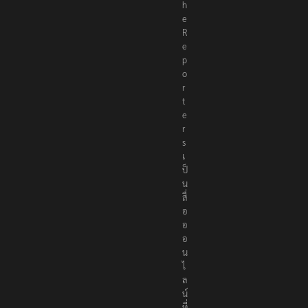
h
e
R
e
p
o
r
t
e
r
s
เ
ป็
น
สื่
อ
อ
อ
น
ไ
ล
น์
ที่