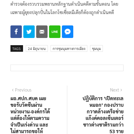
ตำรวจต้องรวบรวมพยานหลักฐานดำเนินคดีตามขั้นตอน โดย
เฉพาะผู้ยุยงปลุกปั่นในโลกโซเซี่ยลมีเดียก็ต้องถูกดำเนินคดี
TAGS:
24 มิถุนายน
การชุมนุมทางการเมือง
ชุมนุม
แนะแนว
Previous
Next
Previous
Next
post:
post:
ผอ.ศปก.ศบค เผย
ปฏิบัติการ ‘เปิดทะเล
เรื่อง
ขอรับวัคซีนผ่าน
หมอก’ กองปราบ
หน่วยงาน-องค์กรได้
กวาดล้างเครือข่าย
แต่ต้องให้ตามความ
แก๊งค์คอลเซ็นเตอร์
จำเป็นเร่งด่วน และ
ชาวต่างชาติรวมกว่า
ไม่สามารถขอให้
53 ราย