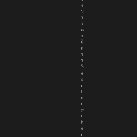
ง
บ
ร
ร
ณ
า
ธิ
ก
า
ร
ที่
e
d
i
t
o
r
@
t
h
e
r