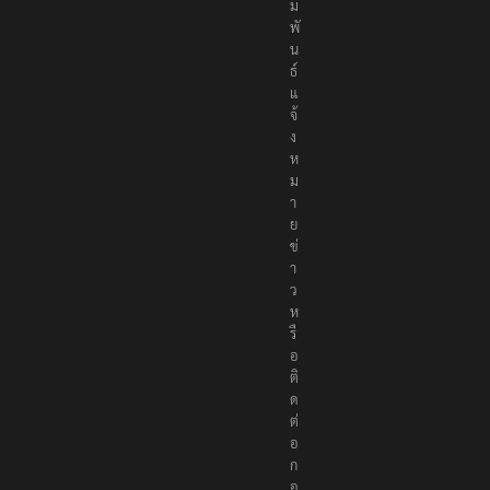
ม
พั
น
ธ์
แ
จ้
ง
ห
ม
า
ย
ข่
า
ว
ห
รื
อ
ติ
ด
ต่
อ
ก
อ