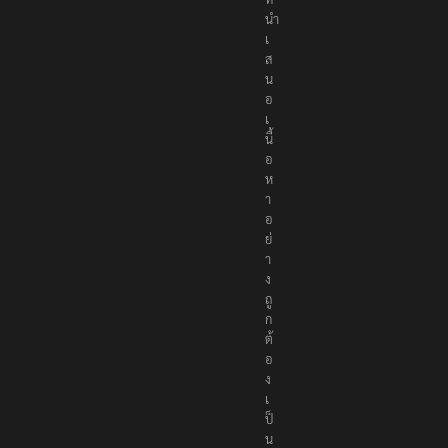
นำ
เ
ส
น
อ
เ
นื้
อ
ห
า
อ
ย่
า
ง
ถู
ก
ต้
อ
ง
เ
ป็
น