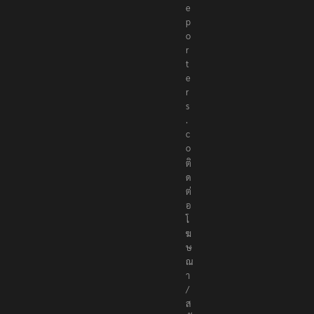
e
p
o
r
t
e
r
s
.
c
o
ติ
ด
ต่
อ
โ
ฆ
ษ
ณ
า
/
ส