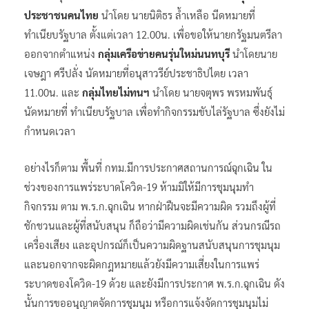
ประชาชนคนไทย
นำโดย นายนิติธร ล้ำเหลือ นีดหมายที่
ทำเนียบรัฐบาล ตั้งแต่เวลา 12.00น. เพื่อขอให้นายกรัฐมนตรีลา
ออกจากตำแหน่ง
กลุ่มเครือข่ายคนรุ่นใหม่นนทบุรี
นำโดยนาย
เจษฎา ศรีปลั่ง นัดหมายที่อนุสาวรีย์ประชาธิปไตย เวลา
11.00น. และ
กลุ่มไทยไม่ทนฯ
นำโดย นายจตุพร พรหมพันธุ์
นัดหมายที่ ทำเนียบรัฐบาล เพื่อทำกิจกรรมขับไล่รัฐบาล ซึ่งยังไม่
กำหนดเวลา
อย่างไรก็ตาม พื้นที่ กทม.มีการประกาศสถานการณ์ฉุกเฉิน ใน
ช่วงของการแพร่ระบาดโควิด-19 ห้ามมิให้มีการชุมนุมทำ
กิจกรรม ตาม พ.ร.ก.ฉุกเฉิน หากฝ่าฝืนจะมีความผิด รวมถึงผู้ที่
ชักชวนและผู้ที่สนับสนุน ก็ถือว่ามีความผิดเช่นกัน ส่วนกรณีรถ
เครื่องเสียง และอุปกรณ์ก็เป็นความผิดฐานสนับสนุนการชุมนุม
และนอกจากจะผิดกฎหมายแล้วยังมีความเสี่ยงในการแพร่
ระบาดของโควิด-19 ด้วย และยังมีการประกาศ พ.ร.ก.ฉุกเฉิน ดัง
นั้นการขออนุญาตจัดการชุมนุม หรือการแจ้งจัดการชุมนุมไม่