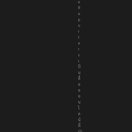
e
R
e
p
o
r
t
e
r
s
เ
ป็
น
สื่
อ
อ
อ
น
ไ
ล
น์
ที่
นำ