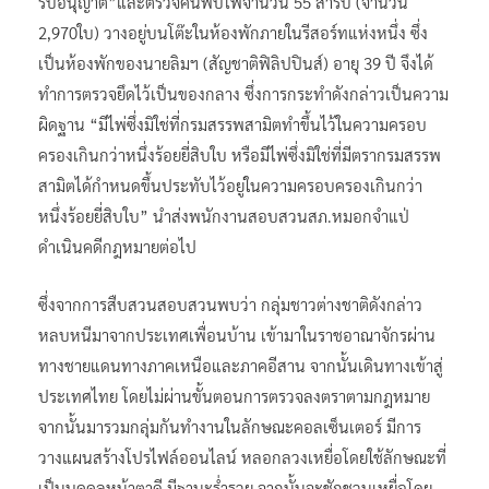
รับอนุญาต”และตรวจค้นพบไพ่จำนวน 55 สำรับ (จำนวน
2,970ใบ) วางอยู่บนโต๊ะในห้องพักภายในรีสอร์ทแห่งหนึ่ง ซึ่ง
เป็นห้องพักของนายลิมฯ (สัญชาติฟิลิปปินส์) อายุ 39 ปี จึงได้
ทำการตรวจยึดไว้เป็นของกลาง ซึ่งการกระทำดังกล่าวเป็นความ
ผิดฐาน “มีไพ่ซึ่งมิใช่ที่กรมสรรพสามิตทำขึ้นไว้ในความครอบ
ครองเกินกว่าหนึ่งร้อยยี่สิบใบ หรือมีไพ่ซึ่งมิใช่ที่มีตรากรมสรรพ
สามิตได้กำหนดขึ้นประทับไว้อยู่ในความครอบครองเกินกว่า
หนึ่งร้อยยี่สิบใบ” นำส่งพนักงานสอบสวนสภ.หมอกจำแป่
ดำเนินคดีกฎหมายต่อไป
ซึ่งจากการสืบสวนสอบสวนพบว่า กลุ่มชาวต่างชาติดังกล่าว
หลบหนีมาจากประเทศเพื่อนบ้าน เข้ามาในราชอาณาจักรผ่าน
ทางชายแดนทางภาคเหนือและภาคอีสาน จากนั้นเดินทางเข้าสู่
ประเทศไทย โดยไม่ผ่านขั้นตอนการตรวจลงตราตามกฎหมาย
จากนั้นมารวมกลุ่มกันทำงานในลักษณะคอลเซ็นเตอร์ มีการ
วางแผนสร้างโปรไฟล์ออนไลน์ หลอกลวงเหยื่อโดยใช้ลักษณะที่
เป็นบุคคลหน้าตาดี มีฐานะร่ำรวย จากนั้นจะชักชวนเหยื่อโดย