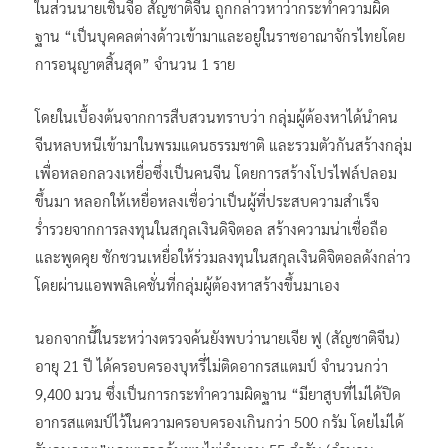
ในส่วนนายเชินจือ สัญชาติจีน ถูกกล่าวหาว่ากระทำความผิด
ฐาน “เป็นบุคคลต่างด้าวเข้ามาและอยู่ในราชอาณาจักรไทยโดย
การอนุญาตสิ้นสุด” จำนวน 1 ราย
โดยในเบื้องต้นจากการสืบสวนทราบว่า กลุ่มผู้ต้องหาได้นำคน
จีนหลบหนีเข้ามาในพรมแดนธรรมชาติ และรวมตัวกันสร้างกลุ่ม
เพื่อหลอกลวงเหยื่อซึ่งเป็นคนจีน โดยการสร้างโปรไฟล์ปลอม
ขึ้นมา หลอกให้เหยื่อหลงเชื่อว่าเป็นผู้ที่ประสบความสำเร็จ
ร่ำรวยจากการลงทุนในสกุลเงินดิจิตอล สร้างความน่าเชื่อถือ
และพูดคุย ชักชวนเหยื่อให้ร่วมลงทุนในสกุลเงินดิจิตอลดังกล่าว
โดยผ่านแอพพลิเคชั่นที่กลุ่มผู้ต้องหาสร้างขึ้นมาเอง
นอกจากนี้ในระหว่างตรวจค้นยังพบว่านายเจีย ฟู (สัญชาติจีน)
อายุ 21 ปี ได้ครอบครองบุหรี่ไม่ติดอากรสแตมป์ จำนวนกว่า
9,400 มวน ซึ่งเป็นการกระทำความผิดฐาน “มียาสูบที่ไม่ได้ปิด
อากรสแตมป์ไว้ในความครอบครองเกินกว่า 500 กรัม โดยไม่ได้