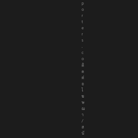
p
o
r
t
e
r
s
.
c
o
ติ
ด
ต่
อ
โ
ฆ
ษ
ณ
า
/
ส
นั