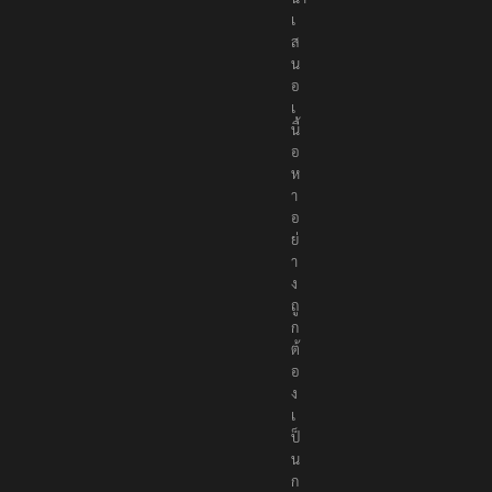
เ
ส
น
อ
เ
นื้
อ
ห
า
อ
ย่
า
ง
ถู
ก
ต้
อ
ง
เ
ป็
น
ก