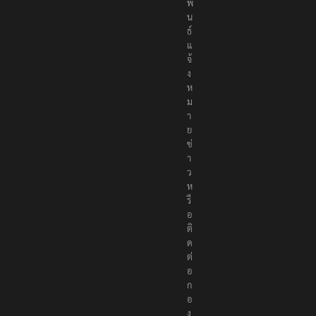
พั
น
ธ์
แ
จ้
ง
ห
ม
า
ย
ข่
า
ว
ห
รื
อ
ติ
ด
ต่
อ
ก
อ
ง