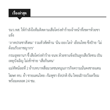
เรื่องล่าสุด
รมว.ทส. ให้กำลังใจทีมติดตามเสือโคร่งทำร้ายเจ้าหน้าที่เขตฯห้วยขา
แข้ง
‘ภาคประชาสังคม’ รวมตัวคัดค้าน ‘มิน ออง ไลง์’ เยือนไทย ขึงป้าย ‘ไม่
ต้อนรับอาชญากร’
กรมอุทยานฯ ชี้ เสือโคร่งทำร้าย จนท.ห้วยขาแข้งเป็นลูกเสือวัยซน เป็น
เหตุบังเอิญ ไม่เข้าข่าย ‘เสือกินคน’
แม่ทัพน้อยที่ 2 ย้ำบทบาทสื่อมวลชนหนุนภารกิจความมั่นคงชายแดน
โฆษก ทบ. ย้ำ ชายแดนไทย–กัมพูชา ยังปกติ ยัน ไทยเฝ้าระวังเตรียม
พร้อมตลอด 24 ชม.