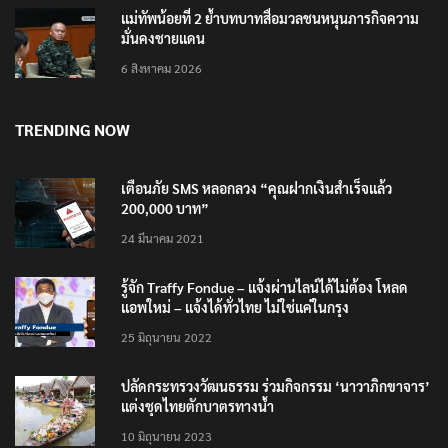
แม่ทัพน้อยที่ 2 ย้ำบทบาทสื่อมวลชนหนุนภารกิจความ
มั่นคงชายแดน
6 สิงหาคม 2026
TRENDING NOW
เตือนภัย SMS หลอกลวง “คุณฝากเงินสำเร็จแล้ว
200,000 บาท”
24 มีนาคม 2021
รู้จัก Traffy Fondue – แจ้งผ่านไลน์ได้ไม่ต้อง โหลด
แอพใหม่ – แจ้งได้ทั่วไทย ไม่ใช่แค่ในกรุง
25 มิถุนายน 2022
ปลัดกระทรวงวัฒนธรรม ร่วมกิจกรรม ‘นาวาภิกขาจาร’
แต่งชุดไทยตักบาตรทางน้ำ
10 มิถุนายน 2023