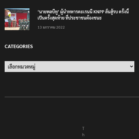
‘นายพลบีทู’ ผู้นำทหารคะเรนนี KNPP ลั่นสู้รบ ครั้งนี้
เป็นครั้งสุดท้าย ที่ประชาชนต้องชนะ
13 มกราคม 2022
CATEGORIES
Categories
T
h