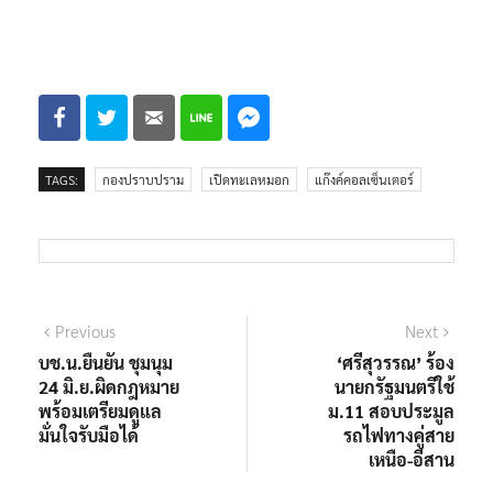
TAGS:
กองปราบปราม
เปิดทะเลหมอก
แก๊งค์คอลเซ็นเตอร์
แนะแนว
Previous
Next
Previous
Next
post:
post:
บช.น.ยืนยัน ชุมนุม
‘ศรีสุวรรณ’ ร้อง
เรื่อง
24 มิ.ย.ผิดกฎหมาย
นายกรัฐมนตรีใช้
พร้อมเตรียมดูแล
ม.11 สอบประมูล
มั่นใจรับมือได้
รถไฟทางคู่สาย
เหนือ-อีสาน