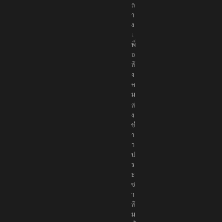
ล
า
ง
เ
พื่
อ
สั
ง
ค
ม
ส่
ง
ข่
า
ว
ป
ร
ะ
ช
า
สั
ม