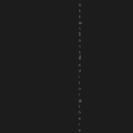
บ
ร
ร
ณ
า
ธิ
ก
า
ร
ที่
e
d
i
t
o
r
@
t
h
e
r
e