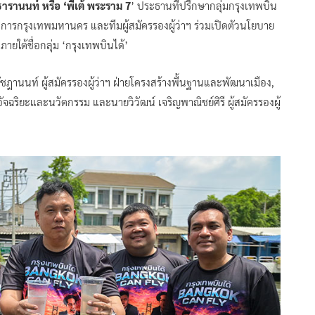
ารานนท์ หรือ ‘พี่เต้ พระราม 7
’ ประธานที่ปรึกษากลุ่มกรุงเทพบิน
ราชการกรุงเทพมหานคร และทีมผู้สมัครรองผู้ว่าฯ ร่วมเปิดตัวนโยบาย
ยใต้ชื่อกลุ่ม ‘กรุงเทพบินได้’
ัชฎานนท์ ผู้สมัครรองผู้ว่าฯ ฝ่ายโครงสร้างพื้นฐานและพัฒนาเมือง,
ัจฉริยะและนวัตกรรม และนายวิวัฒน์ เจริญพาณิชย์ศิรี ผู้สมัครรองผู้