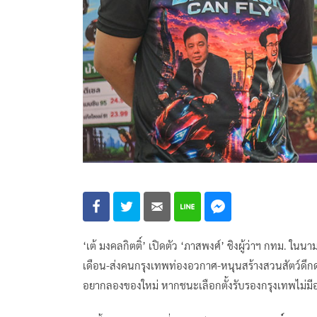
‘เต้ มงคลกิตติ์’ เปิดตัว ‘ภาสพงศ์’ ชิงผู้ว่าฯ กทม. ใ
เดือน-ส่งคนกรุงเทพท่องอวกาศ-หนุนสร้างสวนสัตว์ดึกดำ
อยากลองของใหม่ หากชนะเลือกตั้งรับรองกรุงเทพไม่มี