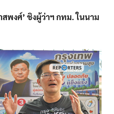
‘ภาสพงศ์’ ชิงผู้ว่าฯ กทม. ในนาม