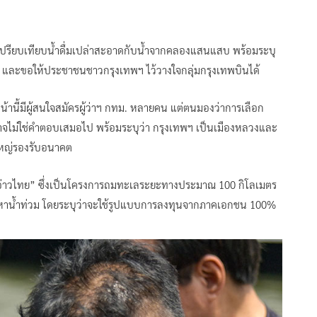
เปรียบเทียบน้ำดื่มเปล่าสะอาดกับน้ำจากคลองแสนแสบ พร้อมระบุ
น้ำ และขอให้ประชาชนชาวกรุงเทพฯ ไว้วางใจกลุ่มกรุงเทพบินได้
น้านี้มีผู้สนใจสมัครผู้ว่าฯ กทม. หลายคน แต่ตนมองว่าการเลือก
อาจไม่ใช่คำตอบเสมอไป พร้อมระบุว่า กรุงเทพฯ เป็นเมืองหลวงและ
ใหญ่รองรับอนาคต
ุกอ่าวไทย” ซึ่งเป็นโครงการถมทะเลระยะทางประมาณ 100 กิโลเมตร
ปัญหาน้ำท่วม โดยระบุว่าจะใช้รูปแบบการลงทุนจากภาคเอกชน 100%