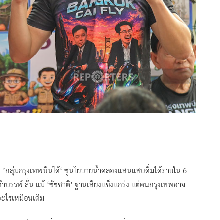
นนาม ’กลุ่มกรุงเทพบินได้‘ ชูนโยบายน้ำคลองแสนแสบดื่มได้ภายใน 6
บรรพ์ ลั่น แม้ ‘ชัชชาติ’ ฐานเสียงแข็งแกร่ง แต่คนกรุงเทพอาจ
อะไรเหมือนเดิม