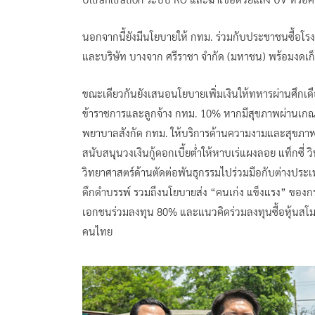
นอกจากนี้ยังมีนโยบายให้ กทม. ร่วมกับประชาชนซื้อโรง
และบริษัท บางจาก ศรีราชา จำกัด (มหาชน) พร้อมงดเก็บภ
ขณะเดียวกันยังเสนอนโยบายเพิ่มเงินให้ทหารผ่านศึกเด
ข้าราชการและลูกจ้าง กทม. 10% หากมีสุขภาพผ่านเกณฑ
พยาบาลสังกัด กทม. ให้บริการด้านความงามและสุขภาพ
สนับสนุนวงเงินกู้ดอกเบี้ยต่ำให้หาบเร่แผงลอย แท็กซี่
วิทยาศาสตร์ด้านตัดต่อพันธุกรรมไปร่วมมือกับต่างประเท
ดึกดำบรรพ์ รวมถึงนโยบายส่ง “คนเก่ง แข็งแรง” ของก
เอกชนร่วมลงทุน 80% และแนวคิดร่วมลงทุนซื้อหุ้นสโมส
คนไทย