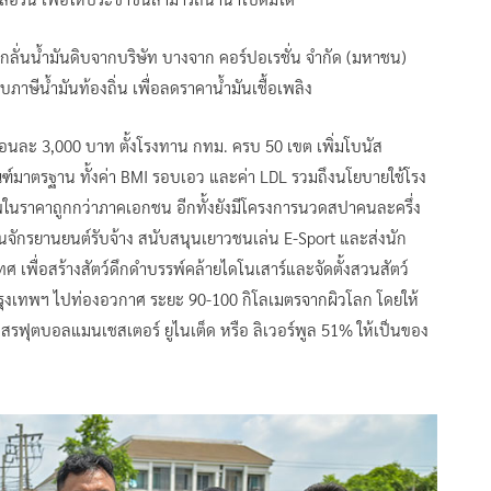
กลั่นน้ำมันดิบจากบริษัท บางจาก คอร์ปอเรชั่น จำกัด (มหาชน)
าษีน้ำมันท้องถิ่น เพื่อลดราคาน้ำมันเชื้อเพลิง
ือนละ 3,000 บาท ตั้งโรงทาน กทม. ครบ 50 เขต เพิ่มโบนัส
์มาตรฐาน ทั้งค่า BMI รอบเอว และค่า LDL รวมถึงนโยบายใช้โรง
ในราคาถูกกว่าภาคเอกชน อีกทั้งยังมีโครงการนวดสปาคนละครึ่ง
 วินจักรยานยนต์รับจ้าง สนับสนุนเยาวชนเล่น E-Sport และส่งนัก
ศ เพื่อสร้างสัตว์ดึกดำบรรพ์คล้ายไดโนเสาร์และจัดตั้งสวนสัตว์
รุงเทพฯ ไปท่องอวกาศ ระยะ 90-100 กิโลเมตรจากผิวโลก โดยให้
รฟุตบอลแมนเชสเตอร์ ยูไนเต็ด หรือ ลิเวอร์พูล 51% ให้เป็นของ