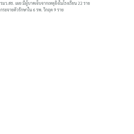
รมว.สธ. เผย มีผู้บาดเจ็บจากเหตุยิงในโรงเรียน 22 ราย
กระจายตัวรักษาใน 6 รพ. วิกฤต 9 ราย