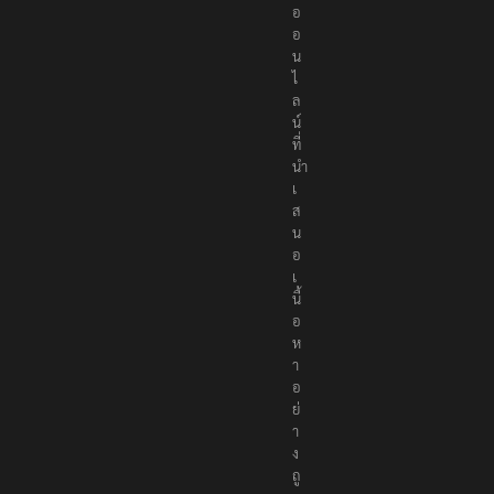
อ
อ
น
ไ
ล
น์
ที่
นำ
เ
ส
น
อ
เ
นื้
อ
ห
า
อ
ย่
า
ง
ถู