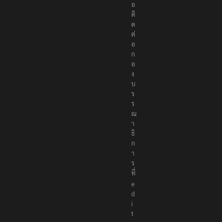
อ
ติ
ด
ต่
อ
ก
อ
ง
บ
ร
ร
ณ
า
ธิ
ก
า
ร
ที่
e
d
i
t