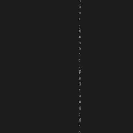
ก
ต้
อ
ง
เ
ป็
น
ก
ล
า
ง
เ
พื่
อ
สั
ง
ค
ม
ส่
ง
ข่
า
ว