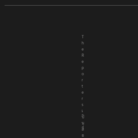
T
h
e
R
e
p
o
r
t
e
r
s
เ
ป็
น
สื่
อ