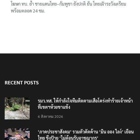
โฆษก ทบ. ย้ำ ชายแดนไทย–กัมพูชา ยังปกติ ยัน ไทยเฝ้าระวังเตรียม
พร้อมตลอด 24 ชม.
RECENT POSTS
รมว.ทส. ให้กำลังใจทีมติดตามเสือโคร่งทำร้ายเจ้าหน้า
ที่เขตฯห้วยขาแข้ง
6 สิงหาคม 2026
‘ภาคประชาสังคม’ รวมตัวคัดค้าน ‘มิน ออง ไลง์’ เยือน
ไทย ขึงป้าย ‘ไม่ต้อนรับอาชญากร’