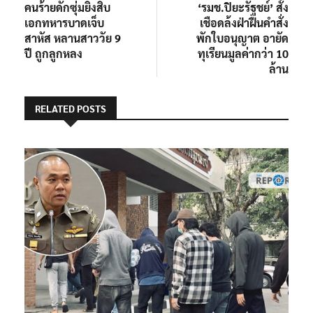
post:
post:
คนร้ายดักซุ่มยิงสิบ
‘รมช.ปิยะรัฐชย์’ สั่ง
เรื่อง
เอกทหารบาดเจ็บ
เชือดล้งฝ่าฝืนคำสั่ง
สาหัส หลานสาววัย 9
พักใบอนุญาต อายัด
ปี ถูกลูกหลง
ทุเรียนมูลค่ากว่า 10
ล้าน
RELATED POSTS