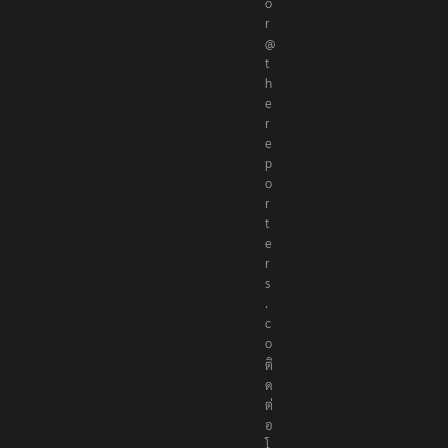
o
r
@
t
h
e
r
e
p
o
r
t
e
r
s
.
c
o
ติ
ด
ต่
อ
โ