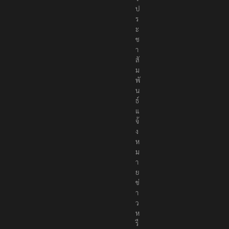
ป
ร
ะ
ช
า
สั
ม
พั
น
ธ์
แ
จ้
ง
ห
ม
า
ย
ข่
า
ว
ห
รื