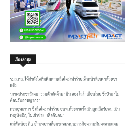
เรื่องล่าสุด
รมว.ทส. ให้กำลังใจทีมติดตามเสือโคร่งทำร้ายเจ้าหน้าที่เขตฯห้วยขา
แข้ง
‘ภาคประชาสังคม’ รวมตัวคัดค้าน ‘มิน ออง ไลง์’ เยือนไทย ขึงป้าย ‘ไม่
ต้อนรับอาชญากร’
กรมอุทยานฯ ชี้ เสือโคร่งทำร้าย จนท.ห้วยขาแข้งเป็นลูกเสือวัยซน เป็น
เหตุบังเอิญ ไม่เข้าข่าย ‘เสือกินคน’
แม่ทัพน้อยที่ 2 ย้ำบทบาทสื่อมวลชนหนุนภารกิจความมั่นคงชายแดน