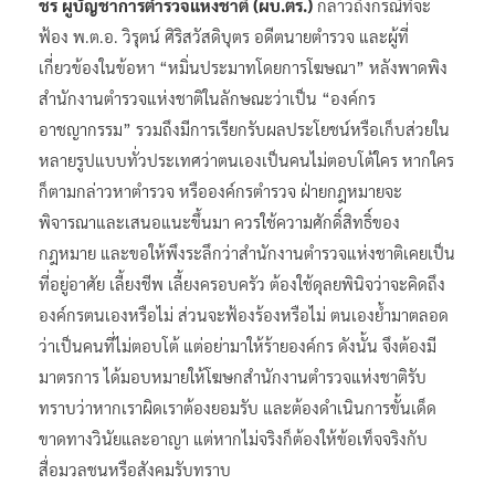
ชร์ ผู้บัญชาการตำรวจแห่งชาติ (ผบ.ตร.)
กล่าวถึงกรณีที่จะ
ฟ้อง พ.ต.อ. วิรุตน์ ศิริสวัสดิบุตร อดีตนายตำรวจ และผู้ที่
เกี่ยวข้องในข้อหา “หมิ่นประมาทโดยการโฆษณา” หลังพาดพิง
สำนักงานตำรวจแห่งชาติในลักษณะว่าเป็น “องค์กร
อาชญากรรม” รวมถึงมีการเรียกรับผลประโยชน์หรือเก็บส่วยใน
หลายรูปแบบทั่วประเทศว่าตนเองเป็นคนไม่ตอบโต้ใคร หากใคร
ก็ตามกล่าวหาตำรวจ หรือองค์กรตำรวจ ฝ่ายกฎหมายจะ
พิจารณาและเสนอแนะขึ้นมา ควรใช้ความศักดิ์สิทธิ์ของ
กฎหมาย และขอให้พึงระลึกว่าสำนักงานตำรวจแห่งชาติเคยเป็น
ที่อยู่อาศัย เลี้ยงชีพ เลี้ยงครอบครัว ต้องใช้ดุลยพินิจว่าจะคิดถึง
องค์กรตนเองหรือไม่ ส่วนจะฟ้องร้องหรือไม่ ตนเองย้ำมาตลอด
ว่าเป็นคนที่ไม่ตอบโต้ แต่อย่ามาให้ร้ายองค์กร ดังนั้น จึงต้องมี
มาตรการ ได้มอบหมายให้โฆษกสำนักงานตำรวจแห่งชาติรับ
ทราบว่าหากเราผิดเราต้องยอมรับ และต้องดำเนินการขั้นเด็ด
ขาดทางวินัยและอาญา แต่หากไม่จริงก็ต้องให้ข้อเท็จจริงกับ
สื่อมวลชนหรือสังคมรับทราบ