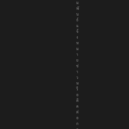
ม
พั
น
ธ์
แ
จ้
ง
ห
ม
า
ย
ข่
า
ว
ห
รื
อ
ติ
ด
ต่
อ
ก