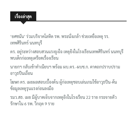
เรื่องล่าสุด
‘ยศชนัน’ ร่วมบริจาคโลหิต รพ. พระนั่งเกล้า ช่วยเหยื่อเหตุ รร.
เทพศิรินทร์ นนทบุรี
ตร. อยู่ระหว่างสอบสวนแรงจูงใจ เหตุยิงในโรงเรียนเทพศิรินทร์ นนทบุรี
พบเด็กก่อเหตุเครียดเรื่องเรียน
นายกฯ กลับเข้าทำเนียบฯ พร้อม ผบ.ตร.-ผบช.ก. คาดถกปราบปราม
อาวุธปืนเถื่อน
โฆษก ตร. เผยผลสอบเบื้องต้น ผู้ก่อเหตุชอบเล่นเกมใช้อาวุธปืน-ค้น
ข้อมูลเหตุรุนแรงก่อนลงมือ
รมว.สธ. เผย มีผู้บาดเจ็บจากเหตุยิงในโรงเรียน 22 ราย กระจายตัว
รักษาใน 6 รพ. วิกฤต 9 ราย