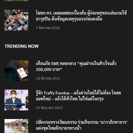
โฆษก ตร. เผยผลสอบเบื้องต้น ผู้ก่อเหตุชอบเล่นเกมใช้
อาวุธปืน-ค้นข้อมูลเหตุรุนแรงก่อนลงมือ
7 สิงหาคม 2026
TRENDING NOW
เตือนภัย SMS หลอกลวง “คุณฝากเงินสำเร็จแล้ว
200,000 บาท”
24 มีนาคม 2021
รู้จัก Traffy Fondue – แจ้งผ่านไลน์ได้ไม่ต้อง โหลด
แอพใหม่ – แจ้งได้ทั่วไทย ไม่ใช่แค่ในกรุง
25 มิถุนายน 2022
ปลัดกระทรวงวัฒนธรรม ร่วมกิจกรรม ‘นาวาภิกขาจาร’
แต่งชุดไทยตักบาตรทางน้ำ