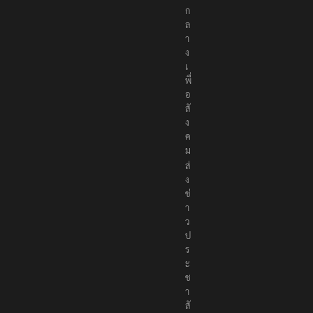
ก
ล
า
ง
เ
พื่
อ
สั
ง
ค
ม
ส่
ง
ข่
า
ว
ป
ร
ะ
ช
า
สั