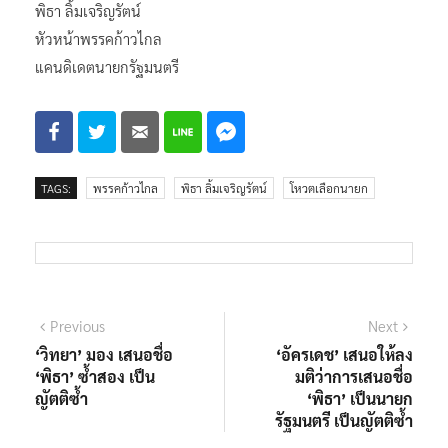
พิธา ลิ้มเจริญรัตน์
หัวหน้าพรรคก้าวไกล
แคนดิเดตนายกรัฐมนตรี
TAGS:
พรรคก้าวไกล
พิธา ลิ้มเจริญรัตน์
โหวตเลือกนายก
แนะแนว
Previous
Next
Previous
Next
post:
post:
‘วิทยา’ มอง เสนอชื่อ
‘อัครเดช’ เสนอให้ลง
เรื่อง
‘พิธา’ ซ้ำสอง เป็น
มติว่าการเสนอชื่อ
ญัตติซ้ำ
‘พิธา’ เป็นนายก
รัฐมนตรี เป็นญัตติซ้ำ