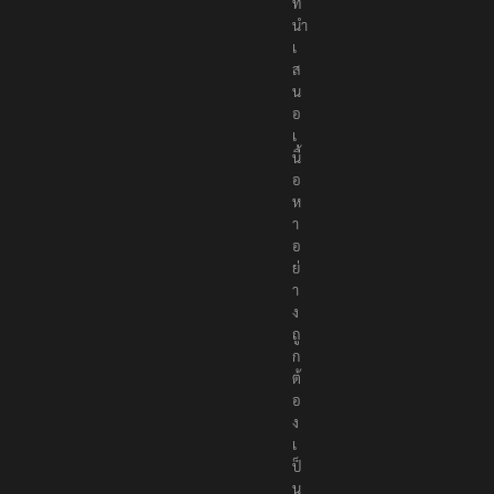
ที่
นำ
เ
ส
น
อ
เ
นื้
อ
ห
า
อ
ย่
า
ง
ถู
ก
ต้
อ
ง
เ
ป็
น