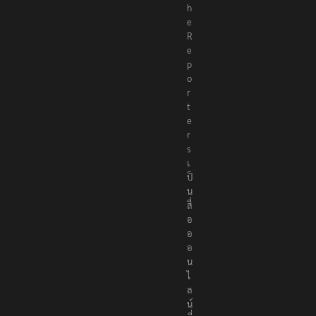
h
e
R
e
p
o
r
t
e
r
s
เ
ป็
น
สื่
อ
อ
อ
น
ไ
ล
น์