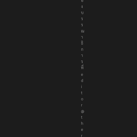
อ
ง
บ
ร
ร
ณ
า
ธิ
ก
า
ร
ที่
e
d
i
t
o
r
@
t
h
e
r