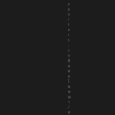
e
p
o
r
t
e
r
s
.
c
o
ติ
ด
ต่
อ
โ
ฆ
ษ
ณ
า
/
ส