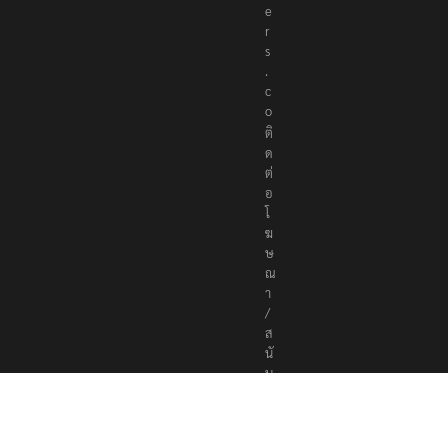
e
r
s
.
c
o
ติ
ด
ต่
อ
โ
ฆ
ษ
ณ
า
/
ส
นั
บ
ส
นุ
น