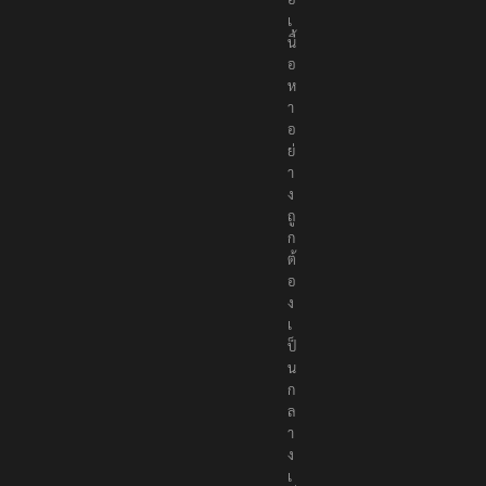
เ
นื้
อ
ห
า
อ
ย่
า
ง
ถู
ก
ต้
อ
ง
เ
ป็
น
ก
ล
า
ง
เ