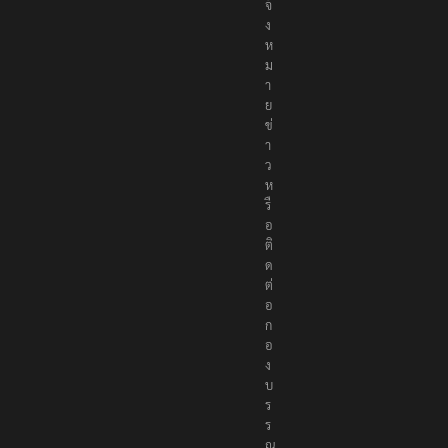
จ้
ง
ห
ม
า
ย
ข่
า
ว
ห
รื
อ
ติ
ด
ต่
อ
ก
อ
ง
บ
ร
ร
ณ