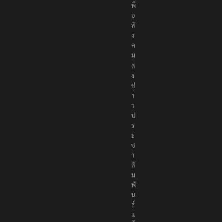
พื่
อ
สั
ง
ค
ม
ส่
ง
ข่
า
ว
ป
ร
ะ
ช
า
สั
ม
พั
น
ธ์
แ