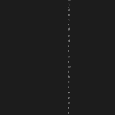
า
ธิ
ก
า
ร
ที่
e
d
i
t
o
r
@
t
h
e
r
e
p
o
r
t