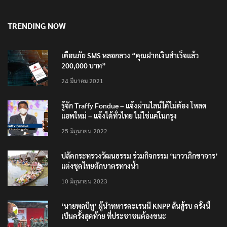
TRENDING NOW
เตือนภัย SMS หลอกลวง “คุณฝากเงินสำเร็จแล้ว
200,000 บาท”
24 มีนาคม 2021
รู้จัก Traffy Fondue – แจ้งผ่านไลน์ได้ไม่ต้อง โหลด
แอพใหม่ – แจ้งได้ทั่วไทย ไม่ใช่แค่ในกรุง
25 มิถุนายน 2022
ปลัดกระทรวงวัฒนธรรม ร่วมกิจกรรม ‘นาวาภิกขาจาร’
แต่งชุดไทยตักบาตรทางน้ำ
10 มิถุนายน 2023
‘นายพลบีทู’ ผู้นำทหารคะเรนนี KNPP ลั่นสู้รบ ครั้งนี้
เป็นครั้งสุดท้าย ที่ประชาชนต้องชนะ