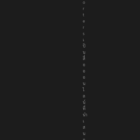
o
r
t
e
r
s
เ
ป็
น
สื่
อ
อ
อ
น
ไ
ล
น์
ที่
นำ
เ
ส
น
อ