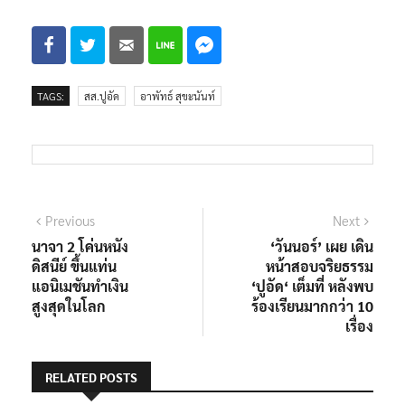
TAGS:
สส.ปูอัด
อาพัทธ์ สุขะนันท์
แนะแนว
Previous
Next
Previous
Next
post:
post:
นาจา 2 โค่นหนัง
‘วันนอร์’ เผย เดิน
เรื่อง
ดิสนีย์ ขึ้นแท่น
หน้าสอบจริยธรรม
แอนิเมชันทำเงิน
‘ปูอัด‘ เต็มที่ หลังพบ
สูงสุดในโลก
ร้องเรียนมากกว่า 10
เรื่อง
RELATED POSTS