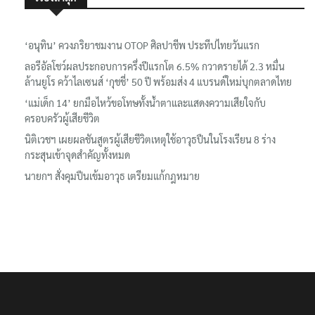
‘อนุทิน’ ควงภริยาชมงาน OTOP ศิลปาชีพ ประทีปไทยวันแรก
ลอรีอัลโชว์ผลประกอบการครึ่งปีแรกโต 6.5% กวาดรายได้ 2.3 หมื่น
ล้านยูโร คว้าไลเซนส์ ‘กุชชี่’ 50 ปี พร้อมส่ง 4 แบรนด์ใหม่บุกตลาดไทย
‘แม่เด็ก 14’ ยกมือไหว้ขอโทษทั้งน้ำตาและแสดงความเสียใจกับ
ครอบครัวผู้เสียชีวิต
นิติเวชฯ เผยผลชันสูตรผู้เสียชีวิตเหตุใช้อาวุธปืนในโรงเรียน 8 ร่าง
กระสุนเข้าจุดสำคัญทั้งหมด
นายกฯ สั่งคุมปืนเข้มอาวุธ เตรียมแก้กฎหมาย