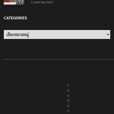
13 มกราคม 2022
CATEGORIES
Categories
T
h
e
R
e
p