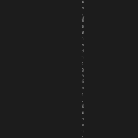
น
อ
เ
นื้
อ
ห
า
อ
ย่
า
ง
ถู
ก
ต้
อ
ง
เ
ป็
น
ก
ล
า
ง