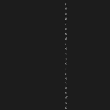
เ
พื่
อ
สั
ง
ค
ม
ส่
ง
ข่
า
ว
ป
ร
ะ
ช
า
สั
ม
พั
น
ธ์