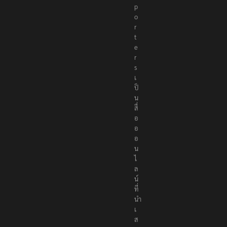
p
o
r
t
e
r
s
เ
ป็
น
สื่
อ
อ
อ
น
ไ
ล
น์
ที่
นำ
เ
ส