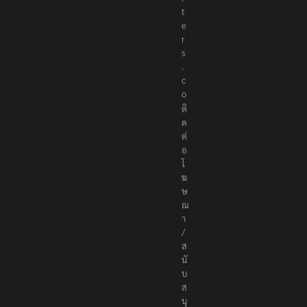
t
e
r
s
.
c
o
ติ
ด
ต่
อ
โ
ฆ
ษ
ณ
า
/
ส
นั
บ
ส
นุ