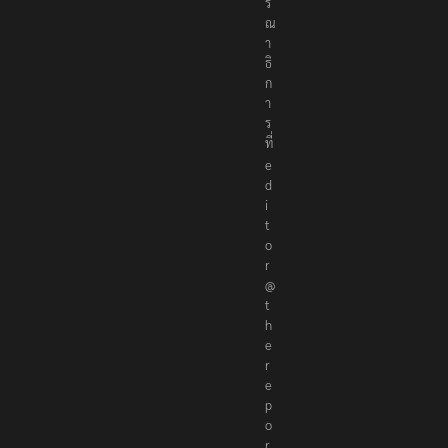
ร
ณ
า
ธิ
ก
า
ร
ที่
e
d
i
t
o
r
@
t
h
e
r
e
p
o
r