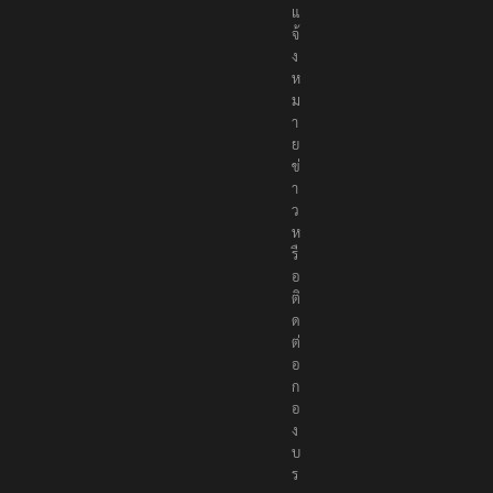
แ
จ้
ง
ห
ม
า
ย
ข่
า
ว
ห
รื
อ
ติ
ด
ต่
อ
ก
อ
ง
บ
ร