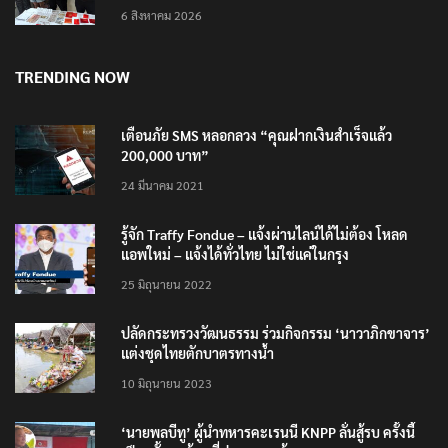
6 สิงหาคม 2026
TRENDING NOW
เตือนภัย SMS หลอกลวง “คุณฝากเงินสำเร็จแล้ว
200,000 บาท”
24 มีนาคม 2021
รู้จัก Traffy Fondue – แจ้งผ่านไลน์ได้ไม่ต้อง โหลด
แอพใหม่ – แจ้งได้ทั่วไทย ไม่ใช่แค่ในกรุง
25 มิถุนายน 2022
ปลัดกระทรวงวัฒนธรรม ร่วมกิจกรรม ‘นาวาภิกขาจาร’
แต่งชุดไทยตักบาตรทางน้ำ
10 มิถุนายน 2023
‘นายพลบีทู’ ผู้นำทหารคะเรนนี KNPP ลั่นสู้รบ ครั้งนี้