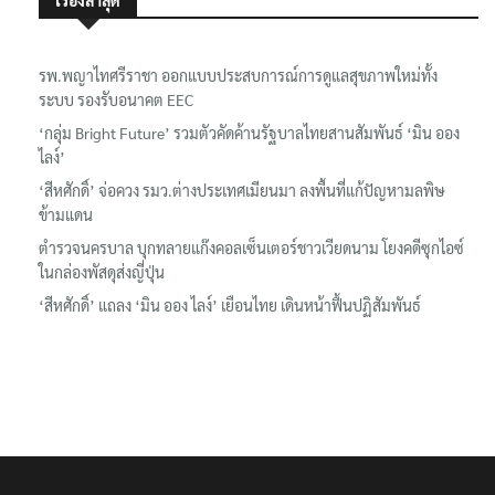
เรื่องล่าสุด
รพ.พญาไทศรีราชา ออกแบบประสบการณ์การดูแลสุขภาพใหม่ทั้ง
ระบบ รองรับอนาคต EEC
‘กลุ่ม Bright Future’ รวมตัวคัดค้านรัฐบาลไทยสานสัมพันธ์ ‘มิน ออง
ไลง์’
‘สีหศักดิ์’ จ่อควง รมว.ต่างประเทศเมียนมา ลงพื้นที่แก้ปัญหามลพิษ
ข้ามแดน
ตำรวจนครบาล บุกทลายแก๊งคอลเซ็นเตอร์ชาวเวียดนาม โยงคดีซุกไอซ์
ในกล่องพัสดุส่งญี่ปุ่น
‘สีหศักดิ์’ แถลง ‘มิน ออง ไลง์’ เยือนไทย เดินหน้าฟื้นปฏิสัมพันธ์