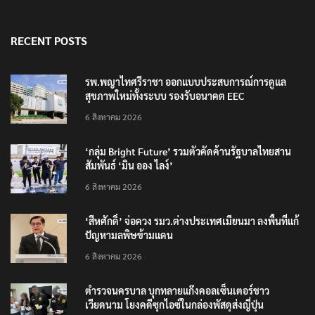
RECENT POSTS
รพ.พญาไทศรีราชา ออกแบบประสบการณ์การดูแล
สุขภาพใหม่ทั้งระบบ รองรับอนาคต EEC
6 สิงหาคม 2026
‘กลุ่ม Bright Future’ รวมตัวคัดค้านรัฐบาลไทยสาน
สัมพันธ์ ‘มิน ออง ไลง์’
6 สิงหาคม 2026
‘สีหศักดิ์’ จ่อควง รมว.ต่างประเทศเมียนมา ลงพื้นที่แก้
ปัญหามลพิษข้ามแดน
6 สิงหาคม 2026
ตำรวจนครบาล บุกทลายแก๊งคอลเซ็นเตอร์ชาว
เวียดนาม โยงคดีซุกไอซ์ในกล่องพัสดุส่งญี่ปุ่น