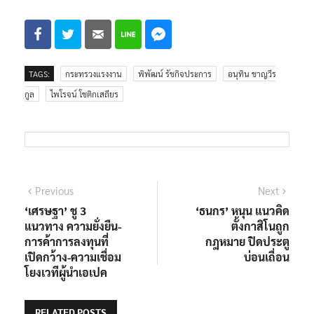
TAGS:
กระทรวงแรงงาน
พิพัฒน์ รัชกิจประการ
อนุทิน ชาญวีร
กูล
ไพโรจน์ โชติกเสถียร
แนะแนว
Previous
Next
Previous
Next
post:
post:
‘เศรษฐา’ ชู 3
‘ธนกร’ หนุน แนวคิด
เรื่อง
แนวทาง ความยั่งยืน-
ตั้งกาสิโนถูก
การค้าการลงทุนที่
กฎหมาย ปิดประตู
เปิดกว้าง-ความเชื่อม
บ่อนเถื่อน
โยงเวทีผู้นำเอเปค
RELATED POSTS