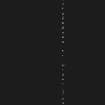
ห
รื
อ
ติ
ด
ต่
อ
ก
อ
ง
บ
ร
ร
ณ
า
ธิ
ก
า
ร
ที่
e
d