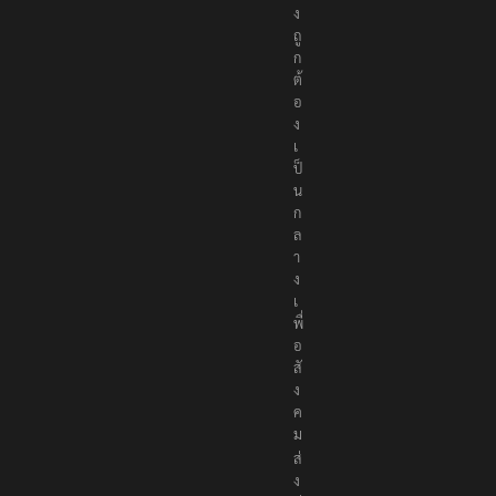
ง
ถู
ก
ต้
อ
ง
เ
ป็
น
ก
ล
า
ง
เ
พื่
อ
สั
ง
ค
ม
ส่
ง