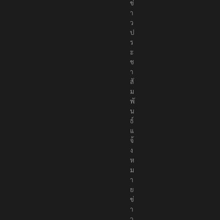
ข่
า
ว
ป
ร
ะ
ช
า
สั
ม
พั
น
ธ์
แ
จ้
ง
ห
ม
า
ย
ข่
า
ว