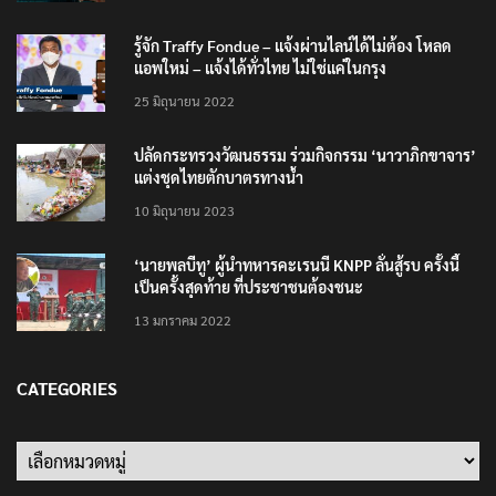
รู้จัก Traffy Fondue – แจ้งผ่านไลน์ได้ไม่ต้อง โหลด
แอพใหม่ – แจ้งได้ทั่วไทย ไม่ใช่แค่ในกรุง
25 มิถุนายน 2022
ปลัดกระทรวงวัฒนธรรม ร่วมกิจกรรม ‘นาวาภิกขาจาร’
แต่งชุดไทยตักบาตรทางน้ำ
10 มิถุนายน 2023
‘นายพลบีทู’ ผู้นำทหารคะเรนนี KNPP ลั่นสู้รบ ครั้งนี้
เป็นครั้งสุดท้าย ที่ประชาชนต้องชนะ
13 มกราคม 2022
CATEGORIES
Categories