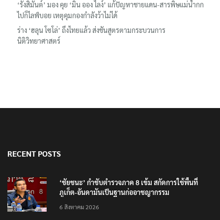
‘รังสิมันต์’ มอง คุย ‘มิน ออง ไลง์’ แก้ปัญหาชายแดน-สารพิษแม่น้ำกก
ไปก็ไลฟ์บอย เหตุคุมกองกำลังว้าไม่ได้
ร่าง ‘ฮลุน โซโล่’ ถึงไทยแล้ว ส่งชันสูตรตามกระบวนการ
นิติวิทยาศาสตร์
RECENT POSTS
‘ชัยชนะ’ กำชับตำรวจภาค 8 เข้ม สกัดการใช้พื้นที่
ภูเก็ต-อันดามันเป็นฐานก่ออาชญากรรม
6 สิงหาคม 2026