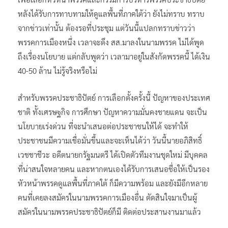
หลังได้รับการทาบทามให้ดูแลพื้นที่ภาคใต้​ว่า​ ยังไม่ทราบ​ ทราบ
จากข่าวเท่านั้น​ ต้องรอที่ประชุม​ แต่วันนี้แปลกทราบข่าวว่า
พรรคการเมืองหนึ่ง​ เวลาจะดึง​ สส.มาลงในนามพรรค​ ไม่ได้พูด
ถึงเรื่องนโยบาย​ แต่กลับพูดว่า​ เวลามาอยู่ในสังกัดพรรคนี้​ ได้เงิน
40-50 ล้าน​ ไม่รู้จริงหรือไม่​
สำหรับพรรคประชาธิปัตย์ การเลือกตั้ง​ครั้งนี้​ ปัญหาของประเทศ
ชาติ ทั้งเศรษฐกิจ การศึกษา ปัญหาความมั่นคงชายแดน​ จะเป็น
นโยบายเร่งด่วน ที่จะนำเสนอต่อประชาชนให้ได้​ จะทำให้
ประชาชนมีความเชื่อมั่นขึ้น​และจะเห็นได้ว่า​ วันนี้​นายอภิสิทธิ์​
เวชชาชีวะ​ อดีตนายกรัฐมนตรี ได้เปิดตัวทีมงานชุดใหม่​ มีบุคคล
ที่น่าสนใจหลายคน และหากตนเองได้รับการเสนอชื่อให้เป็นรอง
หัวหน้าพรรคดูแลพื้นที่ภาคใต้ ก็มีความพร้อม​ และยังมีอีกหลาย
คนที่เคยลงสมัครในนามพรรคการเมืองอื่น ตัดสินใจมาเป็นผู้
สมัครในนามพรรคประชาธิปัตย์ก็มี​ ติดต่อประสานงานมาแล้ว​ ​