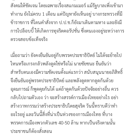
สังคมให้ชัดเจน โดยเฉพาะเรื่องสแกมเมอร์​ แม้รัฐบาลเพิ่งเข้ามา
ทำงาน ยังไม่ครบ 1 เดือน​ แต่ปัญหายังเห็นอยู่ บางกระทรวงที่มี
ข้าราชการ ที่โดนคำสั่งจาก​ ป.ป.ช.ก็ยังมาเดินตามหาง และยังมี
การไปล็อบบี้ ให้เกิดการทุจริตคอรัปชั่น​ ซึ่งตนเองอยู่ระหว่างการ
ตรวจสอบข้อเท็จจริง​
เมื่อถามว่า ยังคงยืนยันอยู่กับพรรคประชาธิปัตย์ ไม่ได้จะย้ายไป
ไหนหรือเกรงกลัวพลังดูดใช่หรือไม่​ นายชัยชนะ​ ยืนยันว่า​
สำหรับตนเองมีความชัดเจนตั้งแต่แรก​ว่า​ สนับสนุนนายอภิสิทธิ์​
จึงยืนยันอยู่พรรคประชาธิปัตย์​ และพลังดูดหากดูดกันด้วย
อุดมการณ์ ก็พูดคุยกันได้ แต่ถ้าดูดกันด้วยปัจจัยอย่างอื่น​ ควร
กลับไปถามตัวเอง​ ว่า​ จะสร้างสรรค์การเมืองไทยอย่างไร​ อย่า
สร้างวาทกรรมว่าสร้างประชาธิปไตยสุจริต​ วันนี้ทราบดีว่าทำ
อะไรอยู่​ และวันนี้สิ่งที่น่าเป็นห่วงของการเมืองไทย​ ที่บาง
พรรคการเมืองพวกตัวเลข 40-50 ล้าน หากเป็นจริงตามนั้น​
ประชาชนก็ต้องสั่งสอน