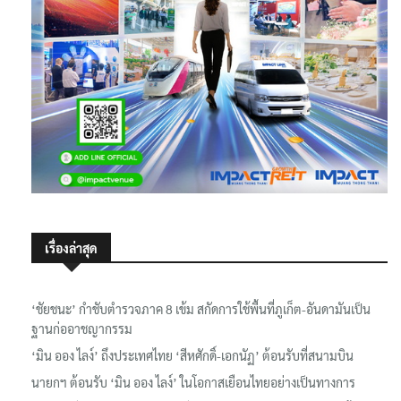
เรื่องล่าสุด
‘ชัยชนะ’ กำชับตำรวจภาค 8 เข้ม สกัดการใช้พื้นที่ภูเก็ต-อันดามันเป็น
ฐานก่ออาชญากรรม
‘มิน ออง ไลง์’ ถึงประเทศไทย ‘สีหศักดิ์-เอกนัฏ’ ต้อนรับที่สนามบิน
นายกฯ ต้อนรับ ‘มิน ออง ไลง์’ ในโอกาสเยือนไทยอย่างเป็นทางการ