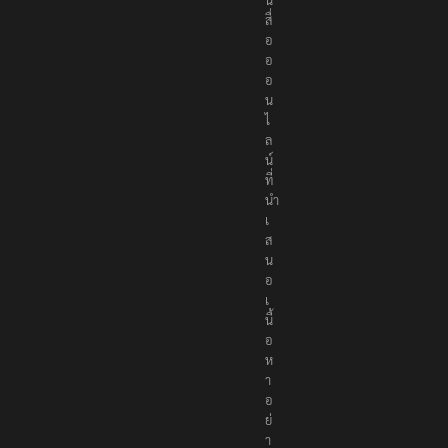
สื่
อ
อ
อ
น
ไ
ล
น์
ที่
นำ
เ
ส
น
อ
เ
นื้
อ
ห
า
อ
ย่
า