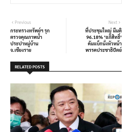
แนะแนว
Previous
Next
Previous
Next
post:
post:
กระทรวงทรัพย์ฯ รุก
ที่ประชุมใหญ่ มีมติ
เรื่อง
ตรวจคุณภาพน้ำ
96.18% ‘อภิสิทธิ์‘
ประปาหมู่บ้าน
คัมแบ็กนั่งหัวหน้า
จ.เชียงราย
พรรคประชาธิปัตย์
RELATED POSTS