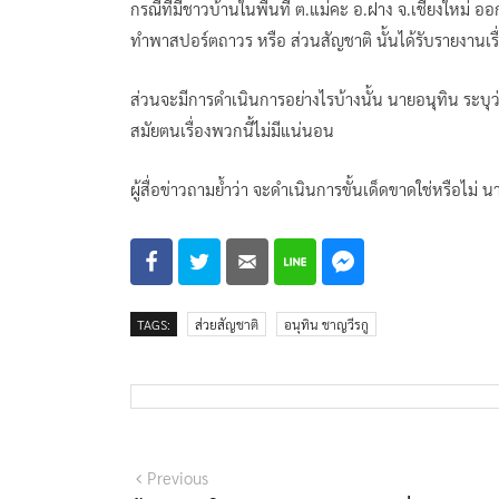
กรณีที่มีชาวบ้านในพื้นที่ ต.แม่คะ อ.ฝาง จ.เชียงใหม่ ออ
ทำพาสปอร์ตถาวร หรือ ส่วนสัญชาติ นั้นได้รับรายงานเรื่อ
ส่วนจะมีการดำเนินการอย่างไรบ้างนั้น นายอนุทิน ระบุว
สมัยตนเรื่องพวกนี้ไม่มีแน่นอน
ผู้สื่อข่าวถามย้ำว่า จะดำเนินการขั้นเด็ดขาดใช่หรือไม
TAGS:
ส่วยสัญชาติ
อนุทิน ชาญวีรกู
แนะแนว
Previous
Previous