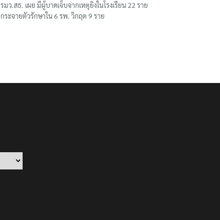
รมว.สธ. เผย มีผู้บาดเจ็บจากเหตุยิงในโรงเรียน 22 ราย
กระจายตัวรักษาใน 6 รพ. วิกฤต 9 ราย