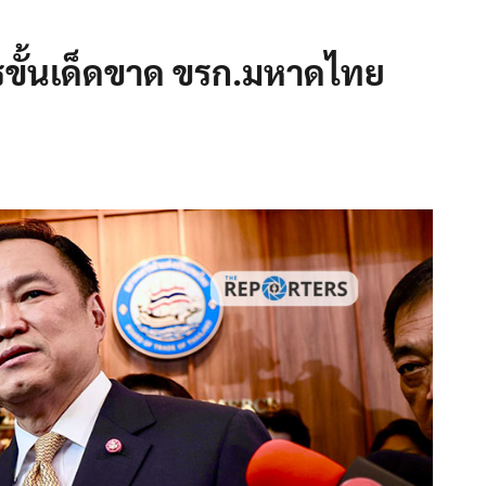
ารขั้นเด็ดขาด ขรก.มหาดไทย