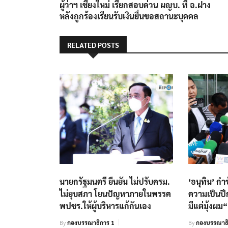
post:
ผู้ว่าฯ เชียงใหม่ เรียกสอบด่วน ผญบ. ที่ อ.ฝาง
เรื่อง
หลังถูกร้องเรียนรับเงินยื่นขอสถานะบุคคล
RELATED POSTS
นายกรัฐมนตรี ยืนยัน ไม่ปรับครม.
‘อนุทิน’ ก
ไม่ยุบสภา โยนปัญหาภายในพรรค
ความเป็นปึก
พปชร.ให้ผู้บริหารแก้กันเอง
มีแต่มุ้งผม“
By
กองบรรณาธิการ 1
By
กองบรรณาธ