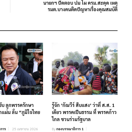
post:
นายกฯ ปัดตอบ ปม โผ ครม.สะดุด เหตุ
รมต.บางคนติดปัญหาเรื่องคุณสมบัติ
ำชับ ลูกพรรครักษา
รู้จัก ‘กัณวีร์ สืบแสง’ ว่าที่ ส.ส. 1
แผ่น ลั่น “ภูมิใจไทย
เดียว พรรคเป็นธรรม ที่ พรรคก้าว
ไกล ชวนร่วมรัฐบาล
ิการ
25 เมษายน 2026
By
กองบรรณาธิการ 1