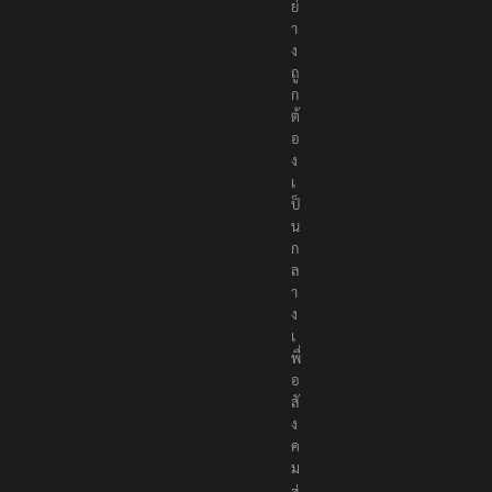
ย่
า
ง
ถู
ก
ต้
อ
ง
เ
ป็
น
ก
ล
า
ง
เ
พื่
อ
สั
ง
ค
ม
ส่