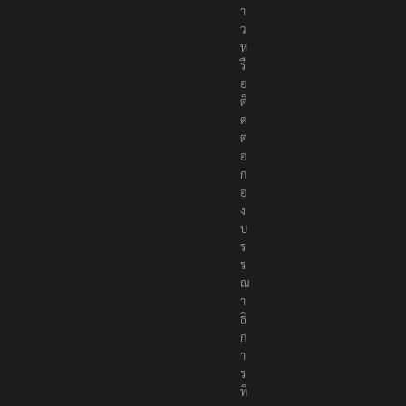
า
ว
ห
รื
อ
ติ
ด
ต่
อ
ก
อ
ง
บ
ร
ร
ณ
า
ธิ
ก
า
ร
ที่