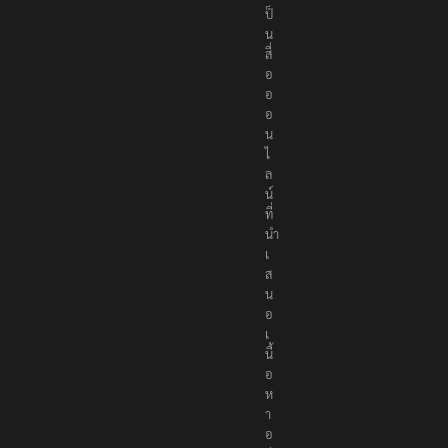
ป็
น
สื่
อ
อ
อ
น
ไ
ล
น์
ที่
นำ
เ
ส
น
อ
เ
นื้
อ
ห
า
อ