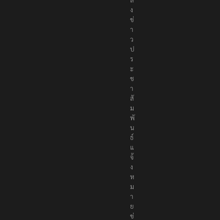
ง
ข่
า
ว
ป
ร
ะ
ช
า
สั
ม
พั
น
ธ์
แ
จ้
ง
ห
ม
า
ย
ข่