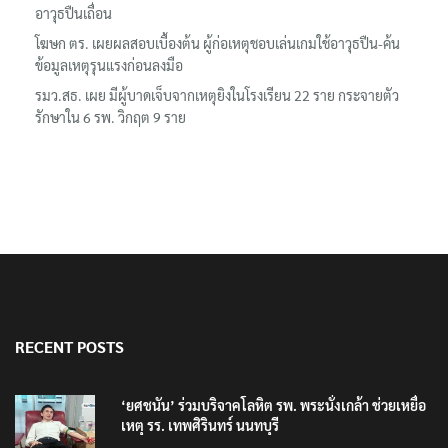
อาวุธปืนเถื่อน
โฆษก ตร. เผยผลสอบเบื้องต้น ผู้ก่อเหตุชอบเล่นเกมใช้อาวุธปืน-ค้น
ข้อมูลเหตุรุนแรงก่อนลงมือ
รมว.สธ. เผย มีผู้บาดเจ็บจากเหตุยิงในโรงเรียน 22 ราย กระจายตัว
รักษาใน 6 รพ. วิกฤต 9 ราย
RECENT POSTS
‘ยศชนัน’ ร่วมบริจาคโลหิต รพ. พระนั่งเกล้า ช่วยเหยื่อ
เหตุ รร. เทพศิรินทร์ นนทบุรี