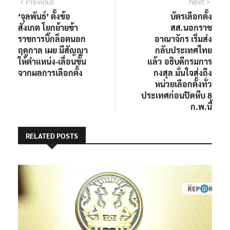
แนะแนว
Previous
Next
Previous
Next
post:
post:
‘จุลพันธ์’ ตั้งข้อ
บัตรเลือกตั้ง
เรื่อง
สังเกต โยกย้ายข้า
สส.นอกราช
ราชการบิ๊กล็อตนอก
อาณาจักร เริ่มส่ง
ฤดูกาล เผย มีสัญญา
กลับประเทศไทย
ให้ตำแหน่ง-เลื่อนขั้น
แล้ว อธิบดีกรมการ
จากผลการเลือกตั้ง
กงสุล มั่นใจส่งถึง
หน่วยเลือกตั้งทั่ว
ประเทศก่อนปิดหีบ 8
ก.พ.นี้
RELATED POSTS