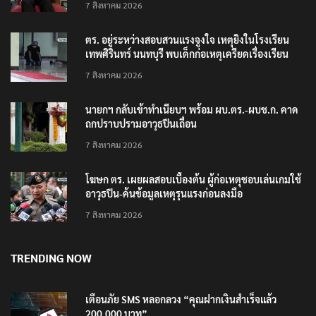
7 สิงหาคม 2026
ตร. อยู่ระหว่างสอบสวนแรงจูงใจ เหตุยิงในโรงเรียน
เทพศิรินทร์ นนทบุรี พบเด็กก่อเหตุเครียดเรื่องเรียน
7 สิงหาคม 2026
นายกฯ กลับเข้าทำเนียบฯ พร้อม ผบ.ตร.-ผบช.ก. คาด
ถกปราบปรามอาวุธปืนเถื่อน
7 สิงหาคม 2026
โฆษก ตร. เผยผลสอบเบื้องต้น ผู้ก่อเหตุชอบเล่นเกมใช้
อาวุธปืน-ค้นข้อมูลเหตุรุนแรงก่อนลงมือ
7 สิงหาคม 2026
TRENDING NOW
เตือนภัย SMS หลอกลวง “คุณฝากเงินสำเร็จแล้ว
200,000 บาท”