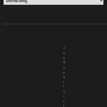
T
h
e
R
e
p
o
r
t
e
r
s
เ