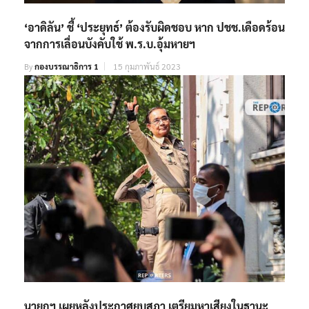
‘อาดิลัน’ ชี้ ‘ประยุทธ์’ ต้องรับผิดชอบ หาก ปชช.เดือดร้อน
จากการเลื่อนบังคับใช้ พ.ร.บ.อุ้มหายฯ
By
กองบรรณาธิการ 1
15 กุมภาพันธ์ 2023
นายกฯ เผยหลังประกาศยุบสภา เตรียมหาเสียงในฐานะ