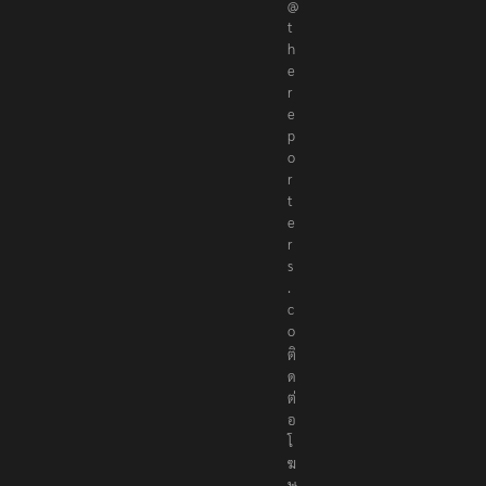
@
t
h
e
r
e
p
o
r
t
e
r
s
.
c
o
ติ
ด
ต่
อ
โ
ฆ
ษ