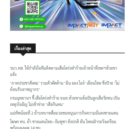
เรื่องล่าสุด
รมว.ทส. ให้กำลังใจทีมติดตามเสือโคร่งทำร้ายเจ้าหน้าที่เขตฯห้วยขา
แข้ง
‘ภาคประชาสังคม’ รวมตัวคัดค้าน ‘มิน ออง ไลง์’ เยือนไทย ขึงป้าย ‘ไม่
ต้อนรับอาชญากร’
กรมอุทยานฯ ชี้ เสือโคร่งทำร้าย จนท.ห้วยขาแข้งเป็นลูกเสือวัยซน เป็น
เหตุบังเอิญ ไม่เข้าข่าย ‘เสือกินคน’
แม่ทัพน้อยที่ 2 ย้ำบทบาทสื่อมวลชนหนุนภารกิจความมั่นคงชายแดน
โฆษก ทบ. ย้ำ ชายแดนไทย–กัมพูชา ยังปกติ ยัน ไทยเฝ้าระวังเตรียม
พร้อมตลอด 24 ชม.