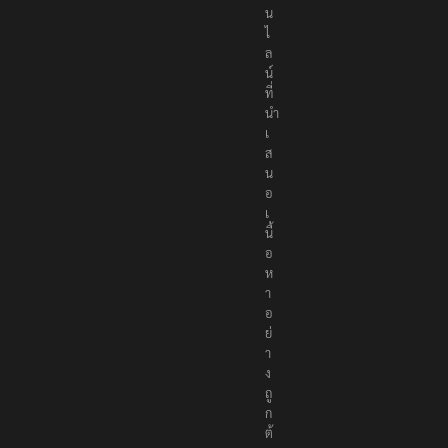
น
ไ
ล
น์
ที่
นำ
เ
ส
น
อ
เ
นื้
อ
ห
า
อ
ย่
า
ง
ถู
ก
ต้