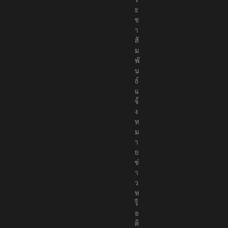
ะ
ช
า
สั
ม
พั
น
ธ์
แ
จ้
ง
ห
ม
า
ย
ข่
า
ว
ห
รื
อ
ติ