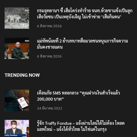
กรมอุทยานฯ ชี้ เสือโคร่งทำร้าย จนท.ห้วยขาแข้งเป็นลูก
เสือวัยซน เป็นเหตุบังเอิญ ไม่เข้าข่าย ‘เสือกินคน’
6 สิงหาคม 2026
แม่ทัพน้อยที่ 2 ย้ำบทบาทสื่อมวลชนหนุนภารกิจความ
มั่นคงชายแดน
6 สิงหาคม 2026
TRENDING NOW
เตือนภัย SMS หลอกลวง “คุณฝากเงินสำเร็จแล้ว
200,000 บาท”
24 มีนาคม 2021
รู้จัก Traffy Fondue – แจ้งผ่านไลน์ได้ไม่ต้อง โหลด
แอพใหม่ – แจ้งได้ทั่วไทย ไม่ใช่แค่ในกรุง