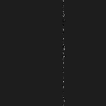
อ
ง
เ
ป็
น
ก
ล
า
ง
เ
พื่
อ
สั
ง
ค
ม
ส่
ง
ข่
า
ว
ป
ร