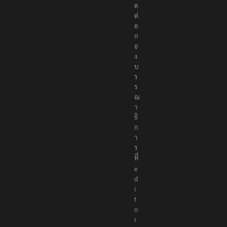
ด
ต่
อ
ก
อ
ง
บ
ร
ร
ณ
า
ธิ
ก
า
ร
ที่
e
d
i
t
o
r