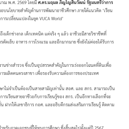
มาณ พ.ศ. 2569 โดยมี
ศ.ดร.นฤมล ภิญโญสินวัฒน์ รัฐมนตรีว่าการ
อบนโยบายสำคัญด้านการพัฒนาอาชีวศึกษา ภายใต้แนวคิด ‘เรียน
ันการเปลี่ยนแปลงในยุค VUCA World’
งเด็กช่างกล เด็กเทคนิค แต่จริง ๆ แล้ว อาชีวะมีสายวิชาชีพที่
รตัดเย็บ อาหาร การโรงแรม และอีกมากมาย ซึ่งยังไม่ค่อยได้รับการ
นช่างสำรวจ ซึ่งเป็นอุปสรรคสำคัญในการเร่งออกโฉนดที่ดินเพื่อ
การผลิตคนตรงสาขา เพื่อรองรับความต้องการของประเทศ
ไม่จำเป็นต้องเป็นสายสามัญเท่านั้น สอศ. และ สกร. สามารถเป็น
การเรียนสายอาชีวะกับการเรียนรู้ของ สกร. เป็นอีกทางเลือกที่จะ
านั้น ฝากให้เลขาธิการ กอศ. และอธิบดีกรมส่งเสริมการเรียนรู้ ติดตาม
รับภาคเอกชนที่ให้ทุนการศึกษา ซึ่งสิ้นสุดไปตั้งแต่ปี 2567