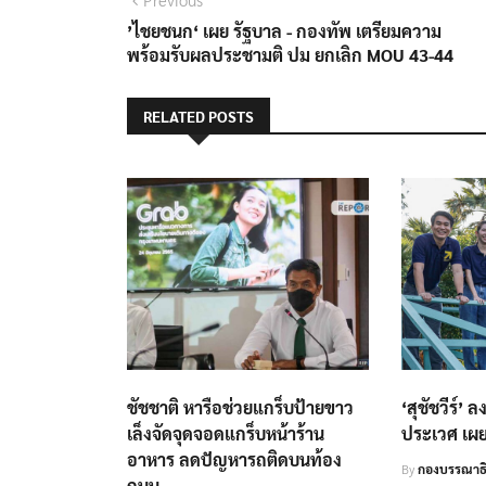
แนะแนว
post:
’ไชยชนก‘ เผย​ รัฐบาล​ -​ กองทัพ​ เตรียมความ
เรื่อง
พร้อมรับผลประชามติ ปม ยกเลิก MOU 43-44​
RELATED POSTS
ชัชชาติ หารือช่วยแกร็บป้ายขาว
‘สุชัชวีร์’
เล็งจัดจุดจอดแกร็บหน้าร้าน
ประเวศ เผย
อาหาร ลดปัญหารถติดบนท้อง
By
กองบรรณาธ
ถนน