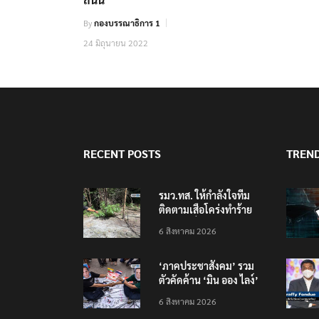
By
กองบรรณาธิการ 1
24 มิถุนายน 2022
RECENT POSTS
TREN
รมว.ทส. ให้กำลังใจทีม
ติดตามเสือโคร่งทำร้าย
เจ้าหน้าที่เขตฯห้วยขาแข้ง
6 สิงหาคม 2026
‘ภาคประชาสังคม’ รวม
ตัวคัดค้าน ‘มิน ออง ไลง์’
เยือนไทย ขึงป้าย ‘ไม่
6 สิงหาคม 2026
ต้อนรับอาชญากร’