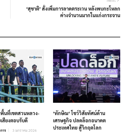
post:
‘สุชาติ’ สั่งเพิ่มการลาดตระเวน หลังพบกะโหลก
ค่างจำนวนมากในแก่งกระจาน
 ลงพื้นที่เขตสวนหลวง-
’ทักษิณ‘ โชว์วิสัยทัศน์ด้าน
เสียงตอบรับดี
เศรษฐกิจ ปลดล็อกอนาคต
ประเทศไทย สู้วิกฤตโลก
ิการ
3 มกราคม 2026