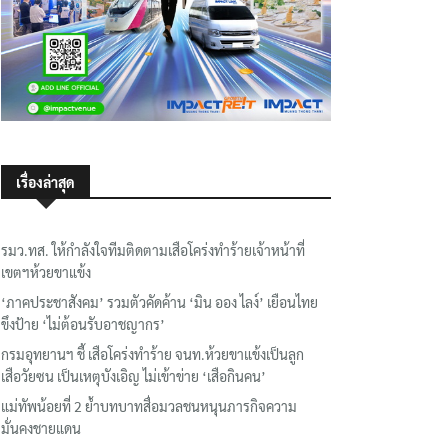
เรื่องล่าสุด
รมว.ทส. ให้กำลังใจทีมติดตามเสือโคร่งทำร้ายเจ้าหน้าที่
เขตฯห้วยขาแข้ง
‘ภาคประชาสังคม’ รวมตัวคัดค้าน ‘มิน ออง ไลง์’ เยือนไทย
ขึงป้าย ‘ไม่ต้อนรับอาชญากร’
กรมอุทยานฯ ชี้ เสือโคร่งทำร้าย จนท.ห้วยขาแข้งเป็นลูก
เสือวัยซน เป็นเหตุบังเอิญ ไม่เข้าข่าย ‘เสือกินคน’
แม่ทัพน้อยที่ 2 ย้ำบทบาทสื่อมวลชนหนุนภารกิจความ
มั่นคงชายแดน