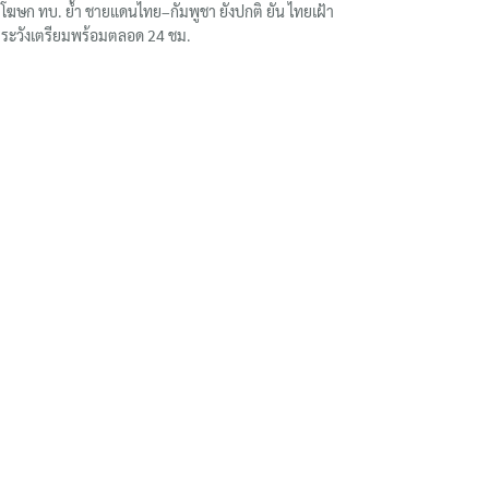
โฆษก ทบ. ย้ำ ชายแดนไทย–กัมพูชา ยังปกติ ยัน ไทยเฝ้า
ระวังเตรียมพร้อมตลอด 24 ชม.