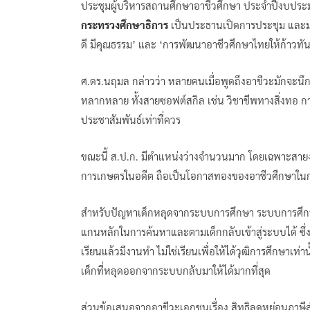
ประชุมผู้บริหารสถานศึกษาอาชีวศึกษา ประจำปีงบประ
กระทรวงศึกษาธิการ
เป็นประธานเปิดการประชุม และม
ดี มีคุณธรรม’ และ ‘การพัฒนาอาชีวศึกษาไทยให้ก้าวท
ศ.ดร.นฤมล กล่าวว่า หลายคนเมื่อพูดถึงอาชีวะมักจะนึกถึ
หลากหลาย ทั้งสายซอฟต์สกิล เช่น วิชาชีพทางสิ่งทอ กา
ประชาสัมพันธ์เท่าที่ควร
ขณะนี้ ส.ป.ก. มีตำแหน่งว่างจำนวนมาก โดยเฉพาะสายงา
การเกษตรในอดีต ถือเป็นโอกาสทองของอาชีวศึกษาใน
สำหรับปัญหาเด็กหลุดจากระบบการศึกษา ระบบการศึกษา
แกนหลักในการค้นหาและตามเด็กกลับเข้าสู่ระบบได้ ซึ่ง
เรียนแล้วมีงานทำ ไม่ใช่เรียนเพื่อให้ได้วุฒิการศึกษาเท่
เด็กที่หลุดออกจากระบบกลับมาให้ได้มากที่สุด
ส่วนข้อเสนอจากอาชีวะเอกชนเรื่อง สิทธิลดหย่อนภาษีสำห