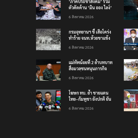
‘ภาคประชาสังคม’ รวม
ตัวคัดค้าน ‘มิน ออง ไลง์’
เยือนไทย ขึงป้าย ‘ไม่
6 สิงหาคม 2026
ต้อนรับอาชญากร’
กรมอุทยานฯ ชี้ เสือโคร่ง
ทำร้าย จนท.ห้วยขาแข้ง
เป็นลูกเสือวัยซน เป็นเหตุ
6 สิงหาคม 2026
บังเอิญ ไม่เข้าข่าย ‘เสือ
กินคน’
แม่ทัพน้อยที่ 2 ย้ำบทบาท
สื่อมวลชนหนุนภารกิจ
ความมั่นคงชายแดน
6 สิงหาคม 2026
โฆษก ทบ. ย้ำ ชายแดน
ไทย–กัมพูชา ยังปกติ ยัน
ไทยเฝ้าระวังเตรียมพร้อม
6 สิงหาคม 2026
ตลอด 24 ชม.