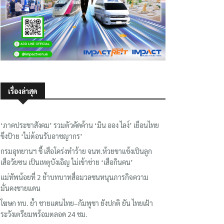
เรื่องล่าสุด
‘ภาคประชาสังคม’ รวมตัวคัดค้าน ‘มิน ออง ไลง์’ เยือนไทย
ขึงป้าย ‘ไม่ต้อนรับอาชญากร’
กรมอุทยานฯ ชี้ เสือโคร่งทำร้าย จนท.ห้วยขาแข้งเป็นลูก
เสือวัยซน เป็นเหตุบังเอิญ ไม่เข้าข่าย ‘เสือกินคน’
แม่ทัพน้อยที่ 2 ย้ำบทบาทสื่อมวลชนหนุนภารกิจความ
มั่นคงชายแดน
โฆษก ทบ. ย้ำ ชายแดนไทย–กัมพูชา ยังปกติ ยัน ไทยเฝ้า
ระวังเตรียมพร้อมตลอด 24 ชม.