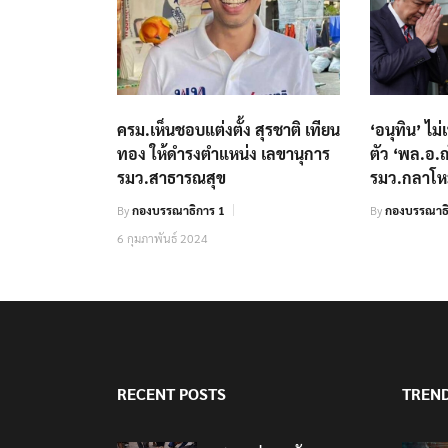
ครม.เห็นชอบแต่งตั้ง สุรชาติ เทียน
‘อนุทิน’ ไม
ทอง ให้ดำรงตำแหน่ง เลขานุการ
ตัว ‘พล.อ.ณ
รมว.สาธารณสุข
รมว.กลาโ
By
กองบรรณาธิการ 1
By
กองบรรณาธ
6 กุมภาพันธ์ 2024
RECENT POSTS
TREN