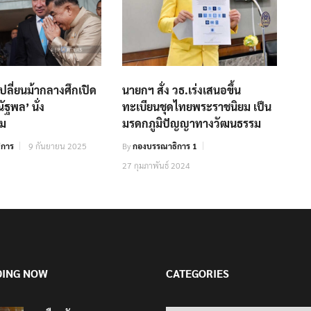
่เปลี่ยนม้ากลางศึกเปิด
นายกฯ สั่ง วธ.เร่งเสนอขึ้น
ัฐพล’ นั่ง
ทะเบียนชุดไทยพระราชนิยม เป็น
หม
มรดกภูมิปัญญาทางวัฒนธรรม
ิการ
9 กันยายน 2025
By
กองบรรณาธิการ 1
27 กุมภาพันธ์ 2024
DING NOW
CATEGORIES