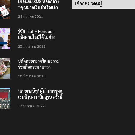
เตือนภัย SMS หลอกลวง
Categories
“คุณฝากเงินสำเร็จแล้ว
200,000 บาท”
24 มีนาคม 2021
รู้จัก Traffy Fondue –
แจ้งผ่านไลน์ได้ไม่ต้อง
โหลดแอพใหม่ – แจ้งได้
25 มิถุนายน 2022
ทั่วไทย ไม่ใช่แค่ในกรุง
ปลัดกระทรวงวัฒนธรรม
ร่วมกิจกรรม ‘นาวา
ภิกขาจาร’ แต่งชุดไทย
10 มิถุนายน 2023
ตักบาตรทางน้ำ
‘นายพลบีทู’ ผู้นำทหารคะ
เรนนี KNPP ลั่นสู้รบ ครั้งนี้
เป็นครั้งสุดท้าย ที่
13 มกราคม 2022
ประชาชนต้องชนะ