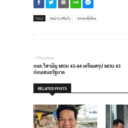
TAGS:
ชลน่าน ศรีแก้ว
พรรคเพื่อไทย
แนะแนว
Previous
Previous
post:
กมธ.วิสามัญ MOU 43-44 เตรียมสรุป MOU 43
เรื่อง
ก่อนเสนอรัฐบาล
RELATED POSTS