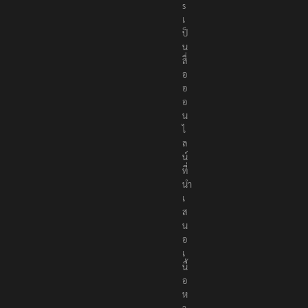
s
เ
ป็
น
สื่
อ
อ
อ
น
ไ
ล
น์
ที่
นำ
เ
ส
น
อ
เ
นื้
อ
ห
า