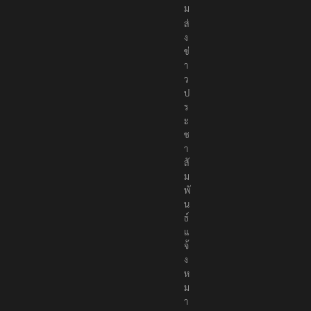
ม
ส่
ง
ข่
า
ว
ป
ร
ะ
ช
า
สั
ม
พั
น
ธ์
แ
จ้
ง
ห
ม
า