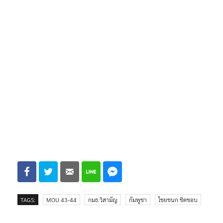
TAGS:
MOU 43-44
กมธ.วิสามัญ
กัมพูชา
ไชยชนก ชิดชอบ