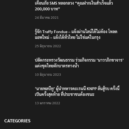
เตือนภัย SMS หลอกลวง “คุณฝากเงินสำเร็จแล้ว
200,000 บาท”
24 มีนาคม 2021
รู้จัก Traffy Fondue – แจ้งผ่านไลน์ได้ไม่ต้อง โหลด
แอพใหม่ – แจ้งได้ทั่วไทย ไม่ใช่แค่ในกรุง
25 มิถุนายน 2022
ปลัดกระทรวงวัฒนธรรม ร่วมกิจกรรม ‘นาวาภิกขาจาร’
แต่งชุดไทยตักบาตรทางน้ำ
10 มิถุนายน 2023
‘นายพลบีทู’ ผู้นำทหารคะเรนนี KNPP ลั่นสู้รบ ครั้งนี้
เป็นครั้งสุดท้าย ที่ประชาชนต้องชนะ
13 มกราคม 2022
CATEGORIES