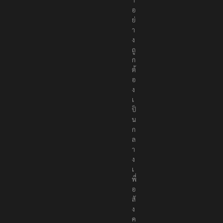
อ
ย่
า
ง
ถู
ก
ต้
อ
ง
เ
ป็
น
ก
ล
า
ง
เ
พื่
อ
สั
ง
ค