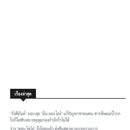
เรื่องล่าสุด
‘รังสิมันต์’ มอง คุย ‘มิน ออง ไลง์’ แก้ปัญหาชายแดน-สารพิษแม่น้ำกก
ไปก็ไลฟ์บอย เหตุคุมกองกำลังว้าไม่ได้
ร่าง ‘ฮลุน โซโล่’ ถึงไทยแล้ว ส่งชันสูตรตามกระบวนการ