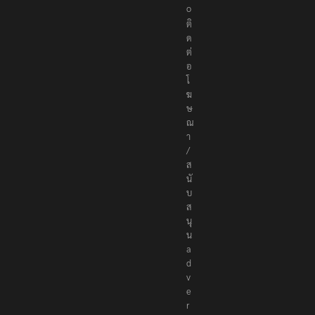
o
ติ
ด
ต่
อ
โ
ฆ
ษ
ณ
า
/
ส
นั
บ
ส
นุ
น
a
d
v
e
r