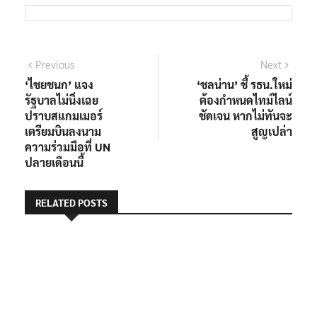
แนะแนว
Previous
Next
Previous
Next
post:
post:
‘ไชยชนก’ แจง
‘ชลน่าน’ ชี้ รธน.ใหม่
เรื่อง
รัฐบาลไม่นิ่งเฉย
ต้องกำหนดไทม์ไลน์
ปราบสแกมเมอร์
ชัดเจน หากไม่ทันจะ
เตรียมบินลงนาม
สูญเปล่า
ความร่วมมือที่ UN
ปลายเดือนนี้
RELATED POSTS