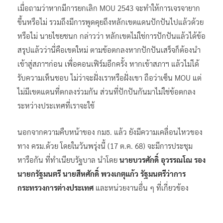
เมื่อถามว่าหากมีการยกเลิก MOU 2543 จะทำให้การเจรจายาก
ขึ้นหรือไม่ รวมถึงมีการพูดคุยถึงหลักเขตแดนปักปันไปแล้วด้วย
หรือไม่ นายไชยชนก กล่าวว่า หลักเขตไม่ใช่การปักปันแล้วได้ข้อ
สรุปแล้วว่านี่คือเขตใหม่ ตามข้อตกลงหากปักปันเสร็จก็ต้องนำ
เข้าสู่สภาฯก่อน เพื่อคอนเฟิร์มอีกครั้ง หากเข้าสภาฯ แล้วไม่ได้
รับความเห็นชอบ ไม่ว่าจะฝั่งเราหรือฝั่งเขา ถือว่าเซ็น MOU แต่
ไม่มีเขตแดนที่ตกลงร่วมกัน ส่วนที่ปักปันกันมาไม่ใช่ข้อตกลง
ระหว่างประเทศที่เราจะใช้
นอกจากความคืบหน้าของ กมธ. แล้ว ยังมีความเคลื่อนไหวของ
ทาง ครม.ด้วย โดยในวันพรุ่งนี้ (17 ต.ค. 68) จะมีการประชุม
หารือกัน ที่ทำเนียบรัฐบาล นำโดย
นายบวรศักดิ์ อุวรรณโณ รอง
นายกรัฐมนตรี นายสีหศักดิ์ พวงเกตุแก้ว รัฐมนตรีว่าการ
กระทรวงการต่างประเทศ
และหน่วยงานอื่น ๆ ที่เกี่ยวข้อง