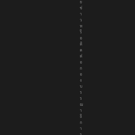
ย
ข่
า
ว
ห
รื
อ
ติ
ด
ต่
อ
ก
อ
ง
บ
ร
ร
ณ
า
ธิ
ก
า
ร